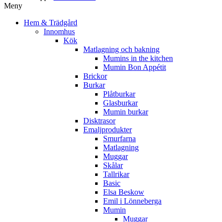
Meny
Hem & Trädgård
Innomhus
Kök
Matlagning och bakning
Mumins in the kitchen
Mumin Bon Appétit
Brickor
Burkar
Plåtburkar
Glasburkar
Mumin burkar
Disktrasor
Emaljprodukter
Smurfarna
Matlagning
Muggar
Skålar
Tallrikar
Basic
Elsa Beskow
Emil i Lönneberga
Mumin
Muggar