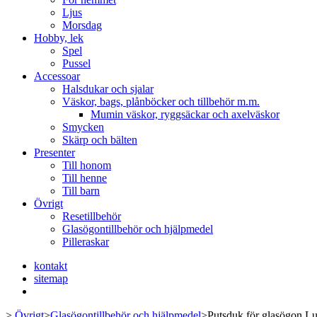
Ljus
Morsdag
Hobby, lek
Spel
Pussel
Accessoar
Halsdukar och sjalar
Väskor, bags, plånböcker och tillbehör m.m.
Mumin väskor, ryggsäckar och axelväskor
Smycken
Skärp och bälten
Presenter
Till honom
Till henne
Till barn
Övrigt
Resetillbehör
Glasögontillbehör och hjälpmedel
Pilleraskar
kontakt
sitemap
>
Övrigt
>
Glasögontillbehör och hjälpmedel
>
Putsduk för glasögon L