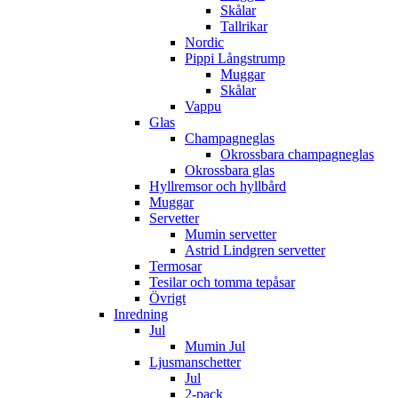
Skålar
Tallrikar
Nordic
Pippi Långstrump
Muggar
Skålar
Vappu
Glas
Champagneglas
Okrossbara champagneglas
Okrossbara glas
Hyllremsor och hyllbård
Muggar
Servetter
Mumin servetter
Astrid Lindgren servetter
Termosar
Tesilar och tomma tepåsar
Övrigt
Inredning
Jul
Mumin Jul
Ljusmanschetter
Jul
2-pack