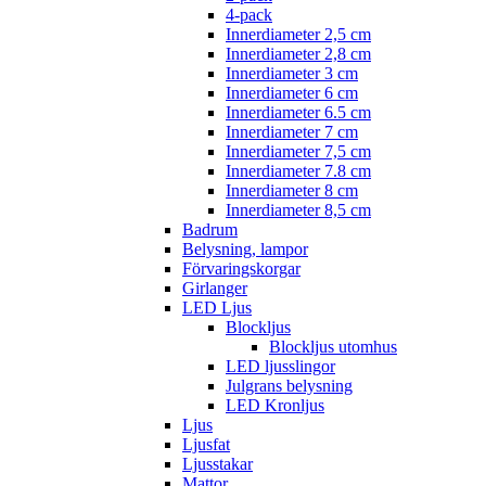
4-pack
Innerdiameter 2,5 cm
Innerdiameter 2,8 cm
Innerdiameter 3 cm
Innerdiameter 6 cm
Innerdiameter 6.5 cm
Innerdiameter 7 cm
Innerdiameter 7,5 cm
Innerdiameter 7.8 cm
Innerdiameter 8 cm
Innerdiameter 8,5 cm
Badrum
Belysning, lampor
Förvaringskorgar
Girlanger
LED Ljus
Blockljus
Blockljus utomhus
LED ljusslingor
Julgrans belysning
LED Kronljus
Ljus
Ljusfat
Ljusstakar
Mattor