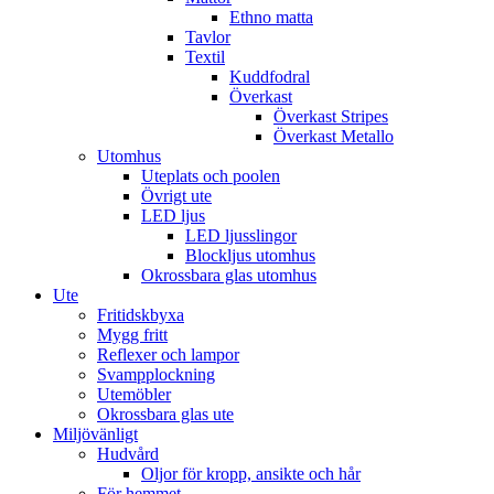
Ethno matta
Tavlor
Textil
Kuddfodral
Överkast
Överkast Stripes
Överkast Metallo
Utomhus
Uteplats och poolen
Övrigt ute
LED ljus
LED ljusslingor
Blockljus utomhus
Okrossbara glas utomhus
Ute
Fritidskbyxa
Mygg fritt
Reflexer och lampor
Svampplockning
Utemöbler
Okrossbara glas ute
Miljövänligt
Hudvård
Oljor för kropp, ansikte och hår
För hemmet