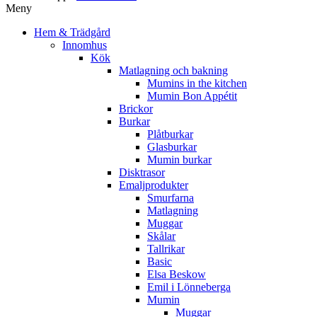
Meny
Hem & Trädgård
Innomhus
Kök
Matlagning och bakning
Mumins in the kitchen
Mumin Bon Appétit
Brickor
Burkar
Plåtburkar
Glasburkar
Mumin burkar
Disktrasor
Emaljprodukter
Smurfarna
Matlagning
Muggar
Skålar
Tallrikar
Basic
Elsa Beskow
Emil i Lönneberga
Mumin
Muggar