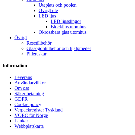
Uteplats och poolen
Övrigt ute
LED ljus
LED ljusslingor
Blockljus utomhus
Okrossbara glas utomhus
Övrigt
Resetillbehör
Glasögontillbehör och hjälpmedel
Pilleraskar
Information
Leverans
Användarvillkor
Om oss
Säker betalning
GDPR
Cookie policy
Verpackregister Tyskland
VOEC för Norge
Länkar
Webbplatskarta