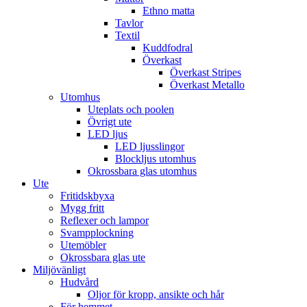
Ethno matta
Tavlor
Textil
Kuddfodral
Överkast
Överkast Stripes
Överkast Metallo
Utomhus
Uteplats och poolen
Övrigt ute
LED ljus
LED ljusslingor
Blockljus utomhus
Okrossbara glas utomhus
Ute
Fritidskbyxa
Mygg fritt
Reflexer och lampor
Svampplockning
Utemöbler
Okrossbara glas ute
Miljövänligt
Hudvård
Oljor för kropp, ansikte och hår
För hemmet