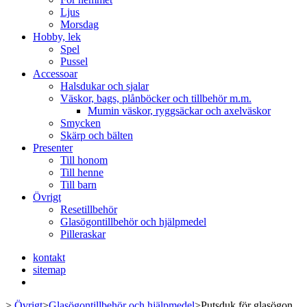
Ljus
Morsdag
Hobby, lek
Spel
Pussel
Accessoar
Halsdukar och sjalar
Väskor, bags, plånböcker och tillbehör m.m.
Mumin väskor, ryggsäckar och axelväskor
Smycken
Skärp och bälten
Presenter
Till honom
Till henne
Till barn
Övrigt
Resetillbehör
Glasögontillbehör och hjälpmedel
Pilleraskar
kontakt
sitemap
>
Övrigt
>
Glasögontillbehör och hjälpmedel
>
Putsduk för glasögon