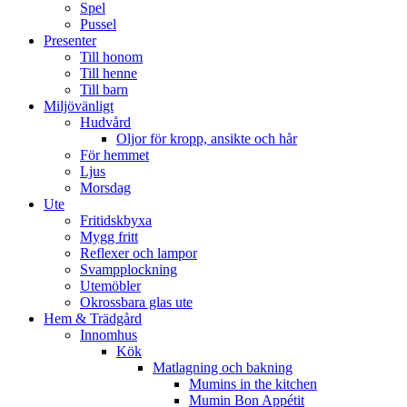
Spel
Pussel
Presenter
Till honom
Till henne
Till barn
Miljövänligt
Hudvård
Oljor för kropp, ansikte och hår
För hemmet
Ljus
Morsdag
Ute
Fritidskbyxa
Mygg fritt
Reflexer och lampor
Svampplockning
Utemöbler
Okrossbara glas ute
Hem & Trädgård
Innomhus
Kök
Matlagning och bakning
Mumins in the kitchen
Mumin Bon Appétit