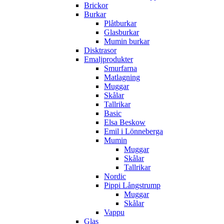
Brickor
Burkar
Plåtburkar
Glasburkar
Mumin burkar
Disktrasor
Emaljprodukter
Smurfarna
Matlagning
Muggar
Skålar
Tallrikar
Basic
Elsa Beskow
Emil i Lönneberga
Mumin
Muggar
Skålar
Tallrikar
Nordic
Pippi Långstrump
Muggar
Skålar
Vappu
Glas