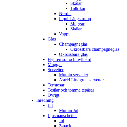
Skålar
Tallrikar
Nordic
Pippi Långstrump
Muggar
Skålar
Vappu
Glas
Champagneglas
Okrossbara champagneglas
Okrossbara glas
Hyllremsor och hyllbård
Muggar
Servetter
Mumin servetter
Astrid Lindgren servetter
Termosar
Tesilar och tomma tepåsar
Övrigt
Inredning
Jul
Mumin Jul
Ljusmanschetter
Jul
2-pack