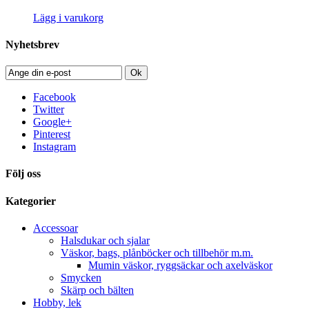
Lägg i varukorg
Nyhetsbrev
Ok
Facebook
Twitter
Google+
Pinterest
Instagram
Följ oss
Kategorier
Accessoar
Halsdukar och sjalar
Väskor, bags, plånböcker och tillbehör m.m.
Mumin väskor, ryggsäckar och axelväskor
Smycken
Skärp och bälten
Hobby, lek