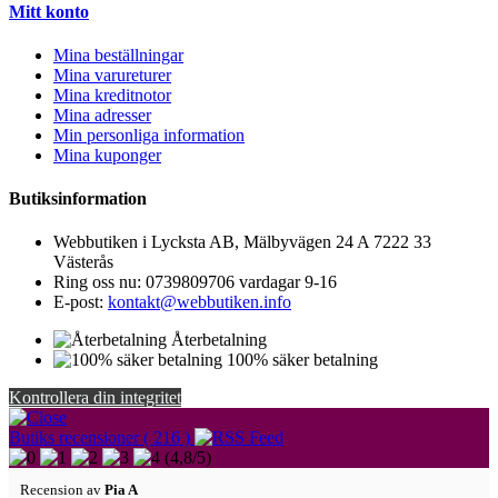
Mitt konto
Mina beställningar
Mina varureturer
Mina kreditnotor
Mina adresser
Min personliga information
Mina kuponger
Butiksinformation
Webbutiken i Lycksta AB, Mälbyvägen 24 A 7222 33
Västerås
Ring oss nu:
0739809706 vardagar 9-16
E-post:
kontakt@webbutiken.info
Återbetalning
100% säker betalning
Kontrollera din integritet
Butiks recensioner ( 216 )
(
4,8
/
5
)
Recension av
Pia A