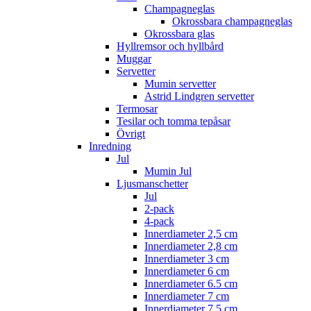
Champagneglas
Okrossbara champagneglas
Okrossbara glas
Hyllremsor och hyllbård
Muggar
Servetter
Mumin servetter
Astrid Lindgren servetter
Termosar
Tesilar och tomma tepåsar
Övrigt
Inredning
Jul
Mumin Jul
Ljusmanschetter
Jul
2-pack
4-pack
Innerdiameter 2,5 cm
Innerdiameter 2,8 cm
Innerdiameter 3 cm
Innerdiameter 6 cm
Innerdiameter 6.5 cm
Innerdiameter 7 cm
Innerdiameter 7,5 cm