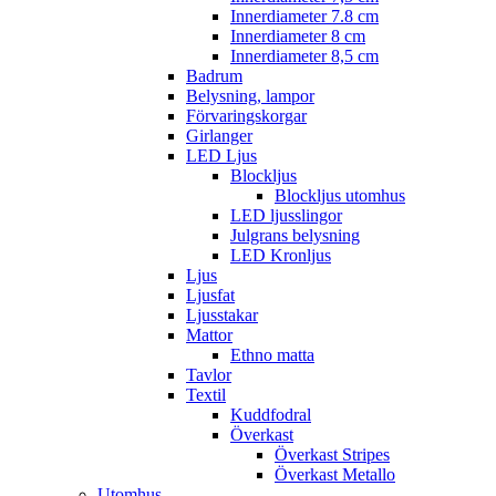
Innerdiameter 7.8 cm
Innerdiameter 8 cm
Innerdiameter 8,5 cm
Badrum
Belysning, lampor
Förvaringskorgar
Girlanger
LED Ljus
Blockljus
Blockljus utomhus
LED ljusslingor
Julgrans belysning
LED Kronljus
Ljus
Ljusfat
Ljusstakar
Mattor
Ethno matta
Tavlor
Textil
Kuddfodral
Överkast
Överkast Stripes
Överkast Metallo
Utomhus