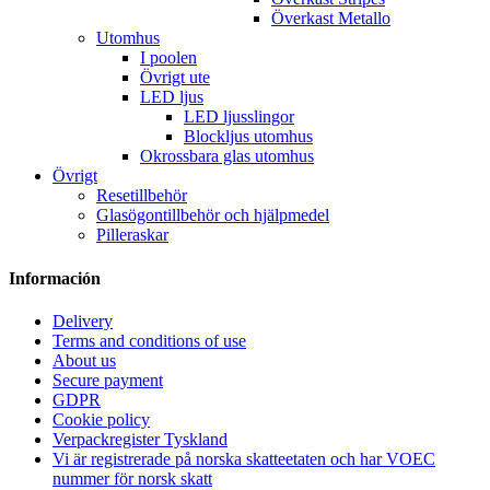
Överkast Metallo
Utomhus
I poolen
Övrigt ute
LED ljus
LED ljusslingor
Blockljus utomhus
Okrossbara glas utomhus
Övrigt
Resetillbehör
Glasögontillbehör och hjälpmedel
Pilleraskar
Información
Delivery
Terms and conditions of use
About us
Secure payment
GDPR
Cookie policy
Verpackregister Tyskland
Vi är registrerade på norska skatteetaten och har VOEC
nummer för norsk skatt