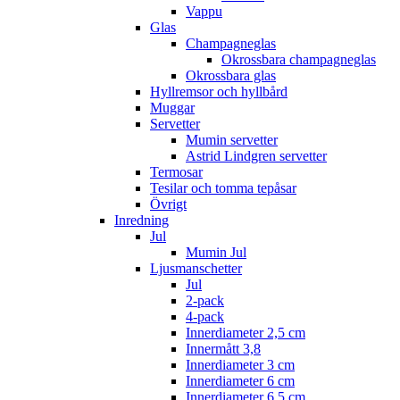
Vappu
Glas
Champagneglas
Okrossbara champagneglas
Okrossbara glas
Hyllremsor och hyllbård
Muggar
Servetter
Mumin servetter
Astrid Lindgren servetter
Termosar
Tesilar och tomma tepåsar
Övrigt
Inredning
Jul
Mumin Jul
Ljusmanschetter
Jul
2-pack
4-pack
Innerdiameter 2,5 cm
Innermått 3,8
Innerdiameter 3 cm
Innerdiameter 6 cm
Innerdiameter 6.5 cm