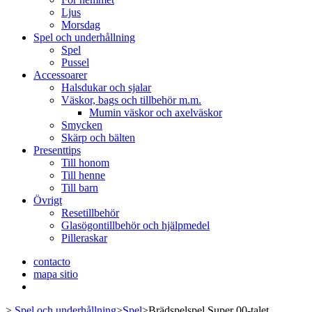
Ljus
Morsdag
Spel och underhållning
Spel
Pussel
Accessoarer
Halsdukar och sjalar
Väskor, bags och tillbehör m.m.
Mumin väskor och axelväskor
Smycken
Skärp och bälten
Presenttips
Till honom
Till henne
Till barn
Övrigt
Resetillbehör
Glasögontillbehör och hjälpmedel
Pilleraskar
contacto
mapa sitio
>
Spel och underhållning
>
Spel
>
Brädspelspel Super 00-talet