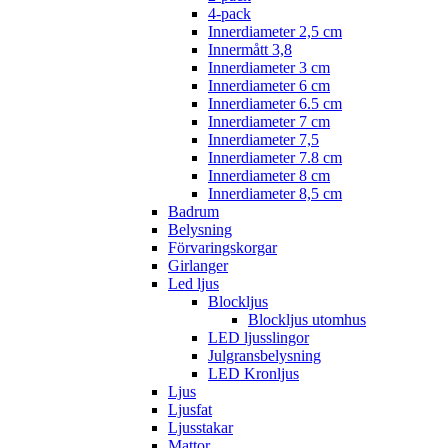
4-pack
Innerdiameter 2,5 cm
Innermått 3,8
Innerdiameter 3 cm
Innerdiameter 6 cm
Innerdiameter 6.5 cm
Innerdiameter 7 cm
Innerdiameter 7,5
Innerdiameter 7.8 cm
Innerdiameter 8 cm
Innerdiameter 8,5 cm
Badrum
Belysning
Förvaringskorgar
Girlanger
Led ljus
Blockljus
Blockljus utomhus
LED ljusslingor
Julgransbelysning
LED Kronljus
Ljus
Ljusfat
Ljusstakar
Mattor