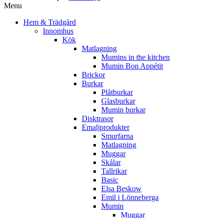
Menu
Hem & Trädgård
Innomhus
Kök
Matlagning
Mumins in the kitchen
Mumin Bon Appétit
Brickor
Burkar
Plåtburkar
Glasburkar
Mumin burkar
Disktrasor
Emaljprodukter
Smurfarna
Matlagning
Muggar
Skålar
Tallrikar
Basic
Elsa Beskow
Emil i Lönneberga
Mumin
Muggar