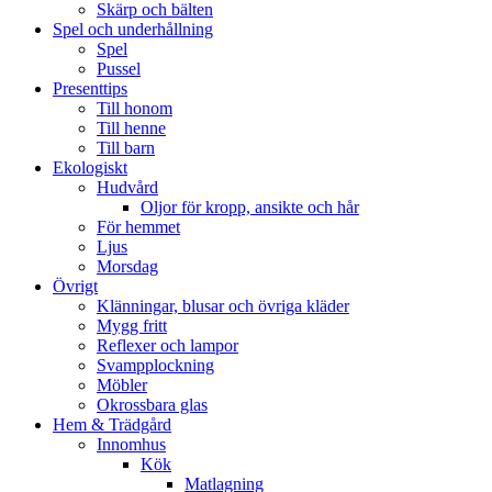
Skärp och bälten
Spel och underhållning
Spel
Pussel
Presenttips
Till honom
Till henne
Till barn
Ekologiskt
Hudvård
Oljor för kropp, ansikte och hår
För hemmet
Ljus
Morsdag
Övrigt
Klänningar, blusar och övriga kläder
Mygg fritt
Reflexer och lampor
Svampplockning
Möbler
Okrossbara glas
Hem & Trädgård
Innomhus
Kök
Matlagning