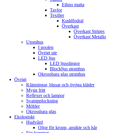
Ethno matta
Tavlor
Texilier
Kuddfodral
Överkast
Överkast Stripes
Överkast Metallo
Utomhus
I poolen
Övrigt ute
LED ljus
LED ljusslingor
Blockljus utomhus
Okrossbara glas utomhus
Övrigt
Klänningar, blusar och övriga kläder
Mygg fritt
Reflexer och lampor
Svampplockning
Möbler
Okrossbara glas
Ekologiskt
Hudvård
Oljor för kropp, ansikte och hår
För hemmet