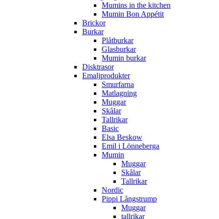
Mumins in the kitchen
Mumin Bon Appétit
Brickor
Burkar
Plåtburkar
Glasburkar
Mumin burkar
Disktrasor
Emaljprodukter
Smurfarna
Matlagning
Muggar
Skålar
Tallrikar
Basic
Elsa Beskow
Emil i Lönneberga
Mumin
Muggar
Skålar
Tallrikar
Nordic
Pippi Långstrump
Muggar
tallrikar