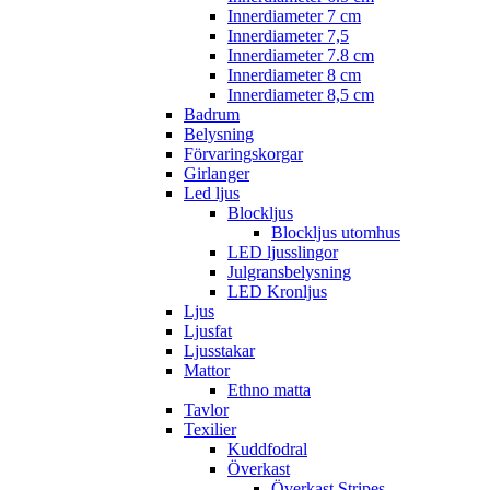
Innerdiameter 7 cm
Innerdiameter 7,5
Innerdiameter 7.8 cm
Innerdiameter 8 cm
Innerdiameter 8,5 cm
Badrum
Belysning
Förvaringskorgar
Girlanger
Led ljus
Blockljus
Blockljus utomhus
LED ljusslingor
Julgransbelysning
LED Kronljus
Ljus
Ljusfat
Ljusstakar
Mattor
Ethno matta
Tavlor
Texilier
Kuddfodral
Överkast
Överkast Stripes