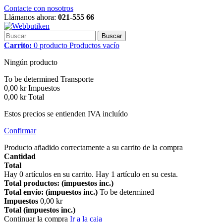
Contacte con nosotros
Llámanos ahora:
021-555 66
Buscar
Carrito:
0
producto
Productos
vacío
Ningún producto
To be determined
Transporte
0,00 kr
Impuestos
0,00 kr
Total
Estos precios se entienden IVA incluído
Confirmar
Producto añadido correctamente a su carrito de la compra
Cantidad
Total
Hay
0
artículos en su carrito.
Hay 1 artículo en su cesta.
Total productos: (impuestos inc.)
Total envío: (impuestos inc.)
To be determined
Impuestos
0,00 kr
Total (impuestos inc.)
Continuar la compra
Ir a la caja