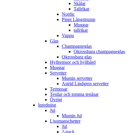
Skålar
Tallrikar
Nordic
Pippi Långstrump
Muggar
tallrikar
Vappu
Glas
Champagneglas
Okrossbara champagneglas
Okrossbara glas
Hyllremsor och hyllbård
Muggar
Servetter
Mumin servetter
Astrid Lindgren servetter
Termosar
Tesilar och tomma tepåsar
Övrigt
Inredning
Jul
Mumin Jul
Ljusmanschetter
Jul
2-pack