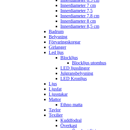
Innerdiameter 6.5 cm
Innerdiameter 7 cm
Innerdiameter 7,5
Innerdiameter 7.8 cm
Innerdiameter 8 cm
Innerdiameter 8,5 cm
Badrum
Belysning
Förvaringskorgar
Girlanger
Led ljus
Blockljus
Blockljus utomhus
LED ljusslingor
Julgransbelysning
LED Kronljus
Ljus
Ljusfat
Ljusstakar
Mattor
Ethno matta
Tavlor
Texilier
Kuddfodral
Överkast