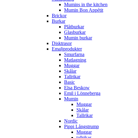
Mumins in the kitchen
Mumin Bon Appétit
Brickor
Burkar
Plåtburkar
Glasburkar
Mumin burkar
Disktrasor
Emaljprodukter
Smurfarna
Matlagning
Muggar
Skålar
Tallrikar
Basic
Elsa Beskow
Emil i Lönneberga
Mumin
Muggar
Skålar
Tallrikar
Nordic
Pippi Långstrump
Muggar
tallrikar