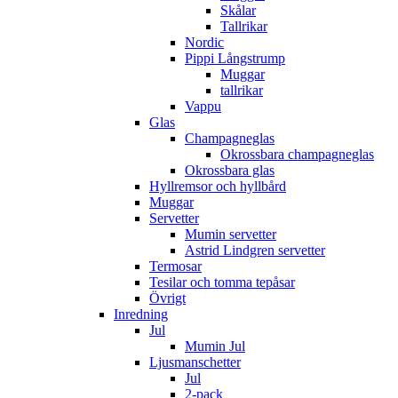
Skålar
Tallrikar
Nordic
Pippi Långstrump
Muggar
tallrikar
Vappu
Glas
Champagneglas
Okrossbara champagneglas
Okrossbara glas
Hyllremsor och hyllbård
Muggar
Servetter
Mumin servetter
Astrid Lindgren servetter
Termosar
Tesilar och tomma tepåsar
Övrigt
Inredning
Jul
Mumin Jul
Ljusmanschetter
Jul
2-pack