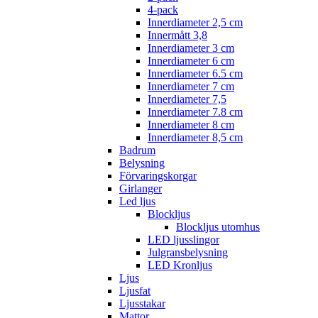
4-pack
Innerdiameter 2,5 cm
Innermått 3,8
Innerdiameter 3 cm
Innerdiameter 6 cm
Innerdiameter 6.5 cm
Innerdiameter 7 cm
Innerdiameter 7,5
Innerdiameter 7.8 cm
Innerdiameter 8 cm
Innerdiameter 8,5 cm
Badrum
Belysning
Förvaringskorgar
Girlanger
Led ljus
Blockljus
Blockljus utomhus
LED ljusslingor
Julgransbelysning
LED Kronljus
Ljus
Ljusfat
Ljusstakar
Mattor