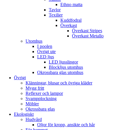
Ethno matta
Tavlor
Texilier
Kuddfodral
Överkast
Överkast Stripes
Överkast Metallo
Utomhus
I poolen
Övrigt ute
LED ljus
LED ljusslingor
Blockljus utomhus
Okrossbara glas utomhus
Övrigt
Klänningar, blusar och övriga kläder
Mygg fritt
Reflexer och lampor
Svampplockning
Möbler
Okrossbara glas
Ekologiskt
Hudvård
Oljor för kropp, ansikte och hår
För hemmet