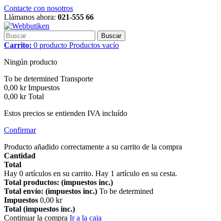
Contacte con nosotros
Llámanos ahora:
021-555 66
Buscar
Carrito:
0
producto
Productos
vacío
Ningún producto
To be determined
Transporte
0,00 kr
Impuestos
0,00 kr
Total
Estos precios se entienden IVA incluído
Confirmar
Producto añadido correctamente a su carrito de la compra
Cantidad
Total
Hay
0
artículos en su carrito.
Hay 1 artículo en su cesta.
Total productos: (impuestos inc.)
Total envío: (impuestos inc.)
To be determined
Impuestos
0,00 kr
Total (impuestos inc.)
Continuar la compra
Ir a la caja