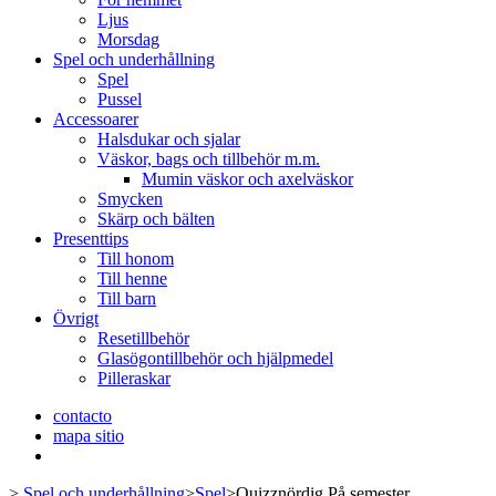
Ljus
Morsdag
Spel och underhållning
Spel
Pussel
Accessoarer
Halsdukar och sjalar
Väskor, bags och tillbehör m.m.
Mumin väskor och axelväskor
Smycken
Skärp och bälten
Presenttips
Till honom
Till henne
Till barn
Övrigt
Resetillbehör
Glasögontillbehör och hjälpmedel
Pilleraskar
contacto
mapa sitio
>
Spel och underhållning
>
Spel
>
Quizznördig På semester