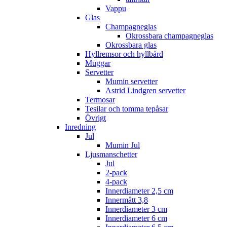
Vappu
Glas
Champagneglas
Okrossbara champagneglas
Okrossbara glas
Hyllremsor och hyllbård
Muggar
Servetter
Mumin servetter
Astrid Lindgren servetter
Termosar
Tesilar och tomma tepåsar
Övrigt
Inredning
Jul
Mumin Jul
Ljusmanschetter
Jul
2-pack
4-pack
Innerdiameter 2,5 cm
Innermått 3,8
Innerdiameter 3 cm
Innerdiameter 6 cm