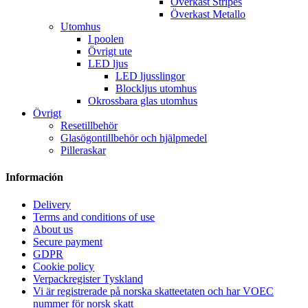
Överkast Stripes
Överkast Metallo
Utomhus
I poolen
Övrigt ute
LED ljus
LED ljusslingor
Blockljus utomhus
Okrossbara glas utomhus
Övrigt
Resetillbehör
Glasögontillbehör och hjälpmedel
Pilleraskar
Información
Delivery
Terms and conditions of use
About us
Secure payment
GDPR
Cookie policy
Verpackregister Tyskland
Vi är registrerade på norska skatteetaten och har VOEC
nummer för norsk skatt