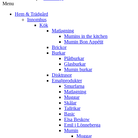
Menu
Hem & Trädgård
Innomhus
Kök
Matlagning
Mumins in the kitchen
Mumin Bon Appétit
Brickor
Burkar
Plåtburkar
Glasburkar
Mumin burkar
Disktrasor
Emaljprodukter
Smurfarna
Matlagning
Muggar
Skålar
Tallrikar
Basic
Elsa Beskow
Emil i Lönneberga
Mumin
Muggar