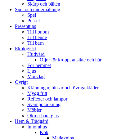
Skärp och bälten
Spel och underhållning
Spel
Pussel
Presenttips
Till honom
Till henne
Till barn
Ekologiskt
Hudvård
Oljor för kropp, ansikte och hår
För hemmet
Ljus
Morsdag
Övrigt
Klänningar, blusar och övriga kläder
Mygg fritt
Reflexer och lampor
Svampplockning
Möbler
Okrossbara glas
Hem & Trädgård
Innomhus
Kök
Matlagning