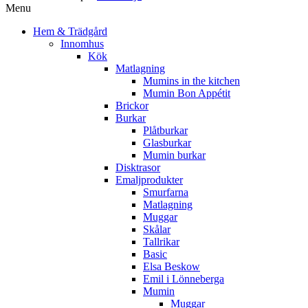
Menu
Hem & Trädgård
Innomhus
Kök
Matlagning
Mumins in the kitchen
Mumin Bon Appétit
Brickor
Burkar
Plåtburkar
Glasburkar
Mumin burkar
Disktrasor
Emaljprodukter
Smurfarna
Matlagning
Muggar
Skålar
Tallrikar
Basic
Elsa Beskow
Emil i Lönneberga
Mumin
Muggar