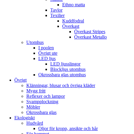
Ethno matta
Tavlor
Texilier
Kuddfodral
Överkast
Överkast Stripes
Överkast Metallo
Utomhus
I poolen
Övrigt ute
LED ljus
LED ljusslingor
Blockljus utomhus
Okrossbara glas utomhus
Övrigt
Klänningar, blusar och övriga kläder
Mygg fritt
Reflexer och lampor
Svampplockning
Möbler
Okrossbara glas
Ekologiskt
Hudvård
Oljor för kropp, ansikte och hår
För hemmet