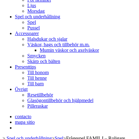
Ljus
Morsdag
Spel och underhållning
Spel
Pussel
Accessoarer
Halsdukar och sjalar
Väskor, bags och tillbehör m.m.
Mumin väskor och axelväskor
Smycken
Skärp och bälten
Presenttips
Till honom
Till henne
Till barn
Övrigt
Resetillbehör
Glasögontillbehör och hjälpmedel
Pilleraskar
contacto
mapa sitio
>
Spel och underhållning
>
Spel
>
Frågespel FAMILJ – Roligare