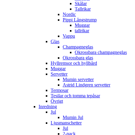
Skålar
Tallrikar
Nordic
Pippi Långstrump
Muggar
tallrikar
Vappu
Glas
Champagneglas
Okrossbara champagneglas
Okrossbara glas
Hyllremsor och hyllbård
Muggar
Servetter
Mumin servetter
Astrid Lindgren servetter
Termosar
Tesilar och tomma tepåsar
Övrigt
Inredning
Jul
Mumin Jul
Ljusmanschetter
Jul
2-pack