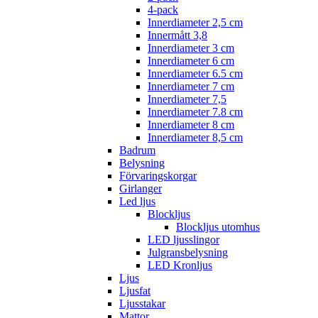
4-pack
Innerdiameter 2,5 cm
Innermått 3,8
Innerdiameter 3 cm
Innerdiameter 6 cm
Innerdiameter 6.5 cm
Innerdiameter 7 cm
Innerdiameter 7,5
Innerdiameter 7.8 cm
Innerdiameter 8 cm
Innerdiameter 8,5 cm
Badrum
Belysning
Förvaringskorgar
Girlanger
Led ljus
Blockljus
Blockljus utomhus
LED ljusslingor
Julgransbelysning
LED Kronljus
Ljus
Ljusfat
Ljusstakar
Mattor