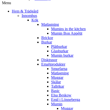
Menu
Hem & Trädgård
Innomhus
Kök
Matlagning
Mumins in the kitchen
Mumin Bon Appétit
Brickor
Burkar
Plåtburkar
Glasburkar
Mumin burkar
Disktrasor
Emaljprodukter
Smurfarna
Matlagning
Muggar
Skålar
Tallrikar
Basic
Elsa Beskow
Emil i Lönneberga
Mumin
Muggar