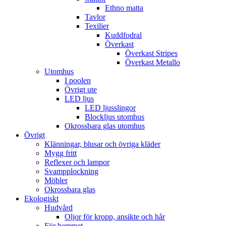
Ethno matta
Tavlor
Texilier
Kuddfodral
Överkast
Överkast Stripes
Överkast Metallo
Utomhus
I poolen
Övrigt ute
LED ljus
LED ljusslingor
Blockljus utomhus
Okrossbara glas utomhus
Övrigt
Klänningar, blusar och övriga kläder
Mygg fritt
Reflexer och lampor
Svampplockning
Möbler
Okrossbara glas
Ekologiskt
Hudvård
Oljor för kropp, ansikte och hår
För hemmet