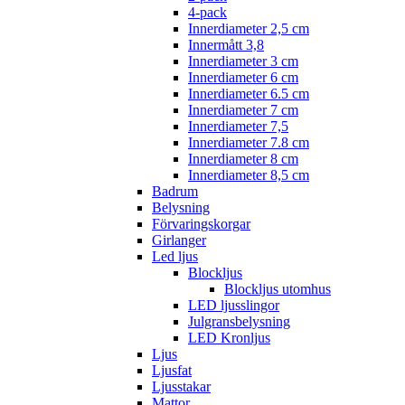
4-pack
Innerdiameter 2,5 cm
Innermått 3,8
Innerdiameter 3 cm
Innerdiameter 6 cm
Innerdiameter 6.5 cm
Innerdiameter 7 cm
Innerdiameter 7,5
Innerdiameter 7.8 cm
Innerdiameter 8 cm
Innerdiameter 8,5 cm
Badrum
Belysning
Förvaringskorgar
Girlanger
Led ljus
Blockljus
Blockljus utomhus
LED ljusslingor
Julgransbelysning
LED Kronljus
Ljus
Ljusfat
Ljusstakar
Mattor