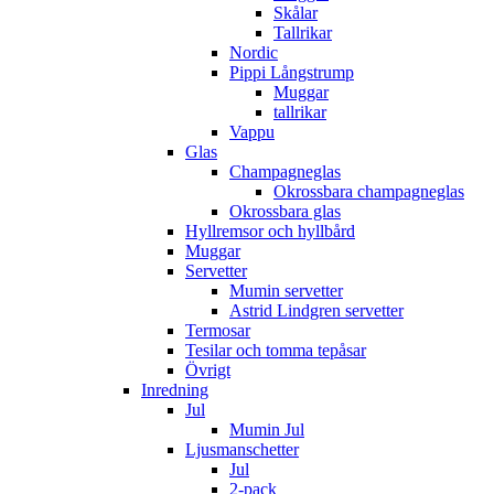
Skålar
Tallrikar
Nordic
Pippi Långstrump
Muggar
tallrikar
Vappu
Glas
Champagneglas
Okrossbara champagneglas
Okrossbara glas
Hyllremsor och hyllbård
Muggar
Servetter
Mumin servetter
Astrid Lindgren servetter
Termosar
Tesilar och tomma tepåsar
Övrigt
Inredning
Jul
Mumin Jul
Ljusmanschetter
Jul
2-pack