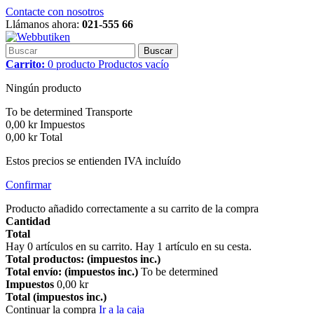
Contacte con nosotros
Llámanos ahora:
021-555 66
Buscar
Carrito:
0
producto
Productos
vacío
Ningún producto
To be determined
Transporte
0,00 kr
Impuestos
0,00 kr
Total
Estos precios se entienden IVA incluído
Confirmar
Producto añadido correctamente a su carrito de la compra
Cantidad
Total
Hay
0
artículos en su carrito.
Hay 1 artículo en su cesta.
Total productos: (impuestos inc.)
Total envío: (impuestos inc.)
To be determined
Impuestos
0,00 kr
Total (impuestos inc.)
Continuar la compra
Ir a la caja