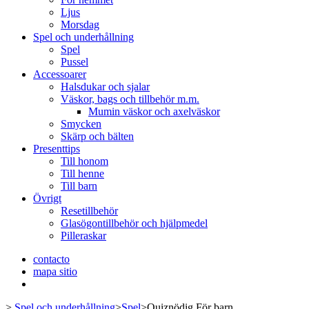
Ljus
Morsdag
Spel och underhållning
Spel
Pussel
Accessoarer
Halsdukar och sjalar
Väskor, bags och tillbehör m.m.
Mumin väskor och axelväskor
Smycken
Skärp och bälten
Presenttips
Till honom
Till henne
Till barn
Övrigt
Resetillbehör
Glasögontillbehör och hjälpmedel
Pilleraskar
contacto
mapa sitio
>
Spel och underhållning
>
Spel
>
Quiznödig För barn