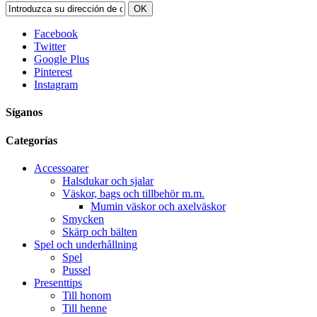
OK
Facebook
Twitter
Google Plus
Pinterest
Instagram
Síganos
Categorías
Accessoarer
Halsdukar och sjalar
Väskor, bags och tillbehör m.m.
Mumin väskor och axelväskor
Smycken
Skärp och bälten
Spel och underhållning
Spel
Pussel
Presenttips
Till honom
Till henne