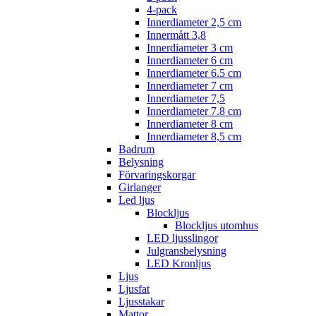
4-pack
Innerdiameter 2,5 cm
Innermått 3,8
Innerdiameter 3 cm
Innerdiameter 6 cm
Innerdiameter 6.5 cm
Innerdiameter 7 cm
Innerdiameter 7,5
Innerdiameter 7.8 cm
Innerdiameter 8 cm
Innerdiameter 8,5 cm
Badrum
Belysning
Förvaringskorgar
Girlanger
Led ljus
Blockljus
Blockljus utomhus
LED ljusslingor
Julgransbelysning
LED Kronljus
Ljus
Ljusfat
Ljusstakar
Mattor