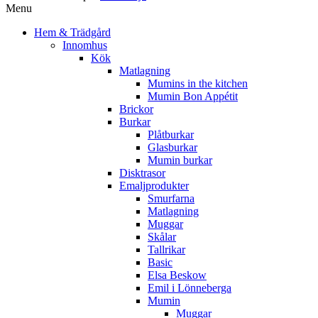
Menu
Hem & Trädgård
Innomhus
Kök
Matlagning
Mumins in the kitchen
Mumin Bon Appétit
Brickor
Burkar
Plåtburkar
Glasburkar
Mumin burkar
Disktrasor
Emaljprodukter
Smurfarna
Matlagning
Muggar
Skålar
Tallrikar
Basic
Elsa Beskow
Emil i Lönneberga
Mumin
Muggar