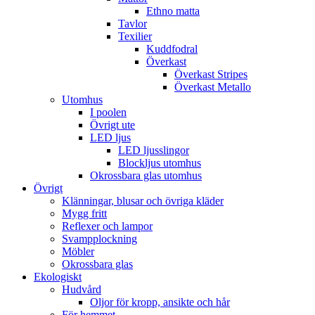
Ethno matta
Tavlor
Texilier
Kuddfodral
Överkast
Överkast Stripes
Överkast Metallo
Utomhus
I poolen
Övrigt ute
LED ljus
LED ljusslingor
Blockljus utomhus
Okrossbara glas utomhus
Övrigt
Klänningar, blusar och övriga kläder
Mygg fritt
Reflexer och lampor
Svampplockning
Möbler
Okrossbara glas
Ekologiskt
Hudvård
Oljor för kropp, ansikte och hår
För hemmet