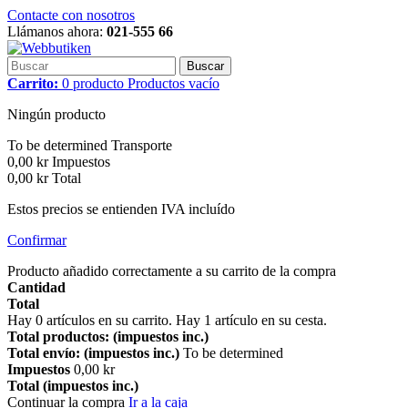
Contacte con nosotros
Llámanos ahora:
021-555 66
Buscar
Carrito:
0
producto
Productos
vacío
Ningún producto
To be determined
Transporte
0,00 kr
Impuestos
0,00 kr
Total
Estos precios se entienden IVA incluído
Confirmar
Producto añadido correctamente a su carrito de la compra
Cantidad
Total
Hay
0
artículos en su carrito.
Hay 1 artículo en su cesta.
Total productos: (impuestos inc.)
Total envío: (impuestos inc.)
To be determined
Impuestos
0,00 kr
Total (impuestos inc.)
Continuar la compra
Ir a la caja