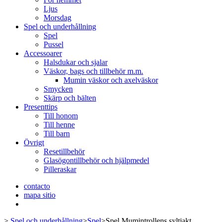
Ljus
Morsdag
Spel och underhållning
Spel
Pussel
Accessoarer
Halsdukar och sjalar
Väskor, bags och tillbehör m.m.
Mumin väskor och axelväskor
Smycken
Skärp och bälten
Presenttips
Till honom
Till henne
Till barn
Övrigt
Resetillbehör
Glasögontillbehör och hjälpmedel
Pilleraskar
contacto
mapa sitio
>
Spel och underhållning
>
Spel
>
Spel Mumintrollens syltjakt