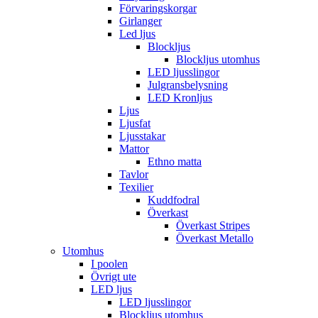
Förvaringskorgar
Girlanger
Led ljus
Blockljus
Blockljus utomhus
LED ljusslingor
Julgransbelysning
LED Kronljus
Ljus
Ljusfat
Ljusstakar
Mattor
Ethno matta
Tavlor
Texilier
Kuddfodral
Överkast
Överkast Stripes
Överkast Metallo
Utomhus
I poolen
Övrigt ute
LED ljus
LED ljusslingor
Blockljus utomhus