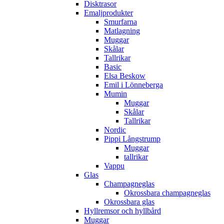
Disktrasor
Emaljprodukter
Smurfarna
Matlagning
Muggar
Skålar
Tallrikar
Basic
Elsa Beskow
Emil i Lönneberga
Mumin
Muggar
Skålar
Tallrikar
Nordic
Pippi Långstrump
Muggar
tallrikar
Vappu
Glas
Champagneglas
Okrossbara champagneglas
Okrossbara glas
Hyllremsor och hyllbård
Muggar