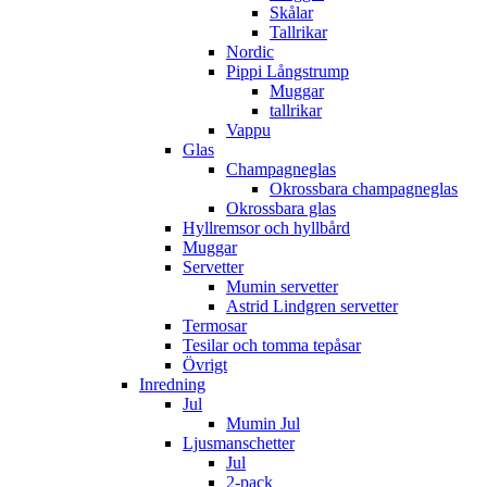
Skålar
Tallrikar
Nordic
Pippi Långstrump
Muggar
tallrikar
Vappu
Glas
Champagneglas
Okrossbara champagneglas
Okrossbara glas
Hyllremsor och hyllbård
Muggar
Servetter
Mumin servetter
Astrid Lindgren servetter
Termosar
Tesilar och tomma tepåsar
Övrigt
Inredning
Jul
Mumin Jul
Ljusmanschetter
Jul
2-pack