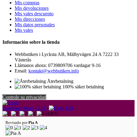
Mis compras
Mis devoluciones
Mis vales descuento
Mis direcciones
Mis datos personales
Mis vales
Información sobre la tienda
Webbutiken i Lycksta AB, Mälbyvägen 24 A 7222 33
Västerås
Llámanos ahora:
0739809706 vardagar 9-16
Email:
kontakt@webbutiken.info
Återbetalning
100% säker betalning
Controle su privacidad
Opiniones Store ( 216 )
(
4,8
/
5
)
Revisado por
Pia A