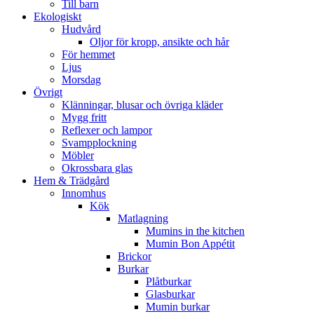
Till barn
Ekologiskt
Hudvård
Oljor för kropp, ansikte och hår
För hemmet
Ljus
Morsdag
Övrigt
Klänningar, blusar och övriga kläder
Mygg fritt
Reflexer och lampor
Svampplockning
Möbler
Okrossbara glas
Hem & Trädgård
Innomhus
Kök
Matlagning
Mumins in the kitchen
Mumin Bon Appétit
Brickor
Burkar
Plåtburkar
Glasburkar
Mumin burkar