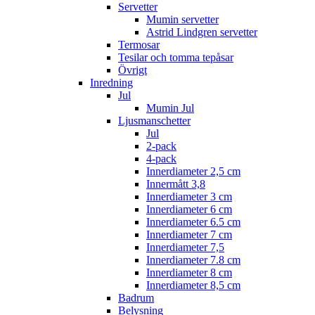
Servetter
Mumin servetter
Astrid Lindgren servetter
Termosar
Tesilar och tomma tepåsar
Övrigt
Inredning
Jul
Mumin Jul
Ljusmanschetter
Jul
2-pack
4-pack
Innerdiameter 2,5 cm
Innermått 3,8
Innerdiameter 3 cm
Innerdiameter 6 cm
Innerdiameter 6.5 cm
Innerdiameter 7 cm
Innerdiameter 7,5
Innerdiameter 7.8 cm
Innerdiameter 8 cm
Innerdiameter 8,5 cm
Badrum
Belysning