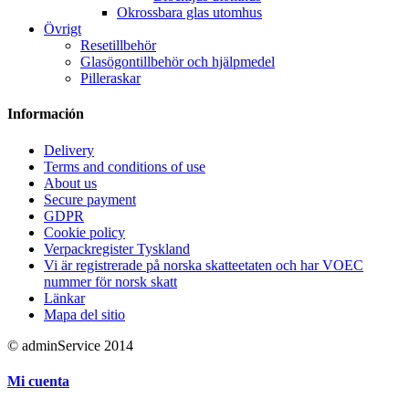
Okrossbara glas utomhus
Övrigt
Resetillbehör
Glasögontillbehör och hjälpmedel
Pilleraskar
Información
Delivery
Terms and conditions of use
About us
Secure payment
GDPR
Cookie policy
Verpackregister Tyskland
Vi är registrerade på norska skatteetaten och har VOEC
nummer för norsk skatt
Länkar
Mapa del sitio
© adminService 2014
Mi cuenta