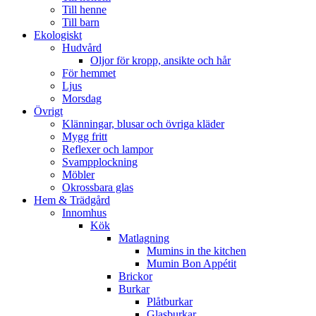
Till henne
Till barn
Ekologiskt
Hudvård
Oljor för kropp, ansikte och hår
För hemmet
Ljus
Morsdag
Övrigt
Klänningar, blusar och övriga kläder
Mygg fritt
Reflexer och lampor
Svampplockning
Möbler
Okrossbara glas
Hem & Trädgård
Innomhus
Kök
Matlagning
Mumins in the kitchen
Mumin Bon Appétit
Brickor
Burkar
Plåtburkar
Glasburkar