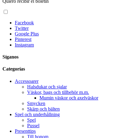
Quiero recibir el boletín
Facebook
Twitter
Google Plus
Pinterest
Instagram
Síganos
Categorías
Accessoarer
Halsdukar och sjalar
Väskor, bags och tillbehör m.m.
Mumin väskor och axelväskor
Smycken
Skärp och bälten
Spel och underhållning
Spel
Pussel
Presenttips
Till honom