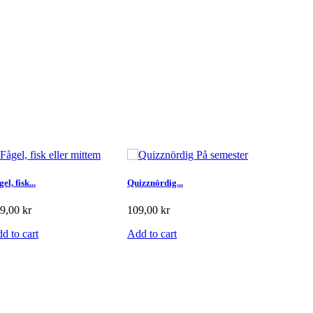
el, fisk...
Quizznördig...
Quzznördig.
9,00 kr
109,00 kr
109,00 kr
d to cart
Add to cart
Add to car