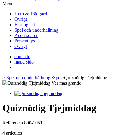
Menu
Hem & Trädgård
Övrigt
Ekologiskt
Spel och underhållning
Accessoarer
Presenttips
Övrigt
contacto
mapa sitio
>
Spel och underhållning
>
Spel
>
Quiznödig Tjejmiddag
Ver más grande
Quiznödig Tjejmiddag
Referencia
800-1051
4
artículos