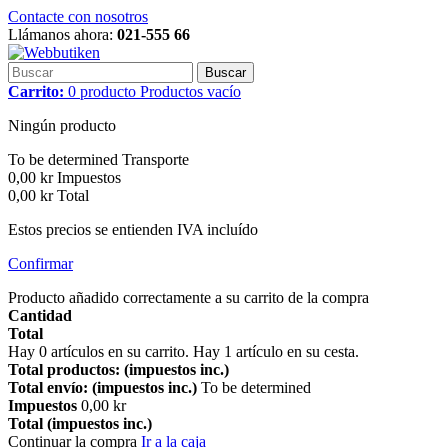
Contacte con nosotros
Llámanos ahora:
021-555 66
Buscar
Carrito:
0
producto
Productos
vacío
Ningún producto
To be determined
Transporte
0,00 kr
Impuestos
0,00 kr
Total
Estos precios se entienden IVA incluído
Confirmar
Producto añadido correctamente a su carrito de la compra
Cantidad
Total
Hay
0
artículos en su carrito.
Hay 1 artículo en su cesta.
Total productos: (impuestos inc.)
Total envío: (impuestos inc.)
To be determined
Impuestos
0,00 kr
Total (impuestos inc.)
Continuar la compra
Ir a la caja