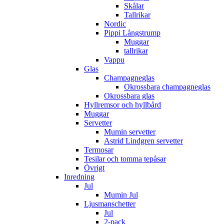
Skålar
Tallrikar
Nordic
Pippi Långstrump
Muggar
tallrikar
Vappu
Glas
Champagneglas
Okrossbara champagneglas
Okrossbara glas
Hyllremsor och hyllbård
Muggar
Servetter
Mumin servetter
Astrid Lindgren servetter
Termosar
Tesilar och tomma tepåsar
Övrigt
Inredning
Jul
Mumin Jul
Ljusmanschetter
Jul
2-pack