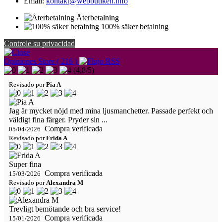
Email:
kontakt@webbutiken.info
Återbetalning
100% säker betalning
Controle su privacidad
Opiniones Store ( 216 )
(
4,8
/
5
)
Revisado por
Pia A
Jag är mycket nöjd med mina ljusmanchetter. Passade perfekt och
väldigt fina färger. Pryder sin ...
Compra verificada
05/04/2026
Revisado por
Frida A
Super fina
Compra verificada
15/03/2026
Revisado por
Alexandra M
Trevligt bemötande och bra service!
Compra verificada
15/01/2026