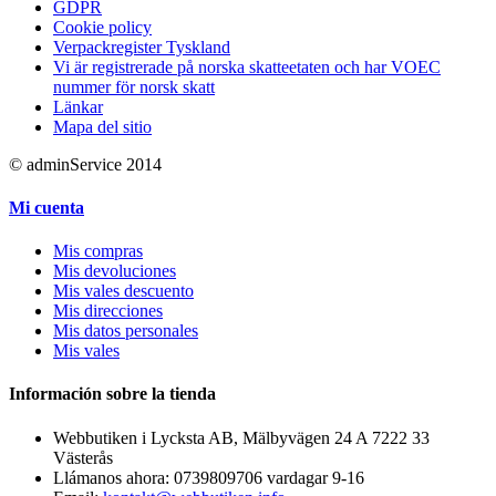
GDPR
Cookie policy
Verpackregister Tyskland
Vi är registrerade på norska skatteetaten och har VOEC
nummer för norsk skatt
Länkar
Mapa del sitio
© adminService 2014
Mi cuenta
Mis compras
Mis devoluciones
Mis vales descuento
Mis direcciones
Mis datos personales
Mis vales
Información sobre la tienda
Webbutiken i Lycksta AB, Mälbyvägen 24 A 7222 33
Västerås
Llámanos ahora:
0739809706 vardagar 9-16