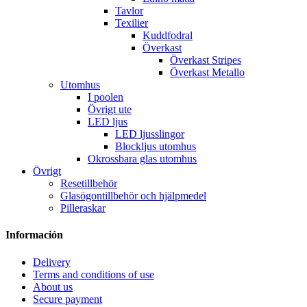
Tavlor
Texilier
Kuddfodral
Överkast
Överkast Stripes
Överkast Metallo
Utomhus
I poolen
Övrigt ute
LED ljus
LED ljusslingor
Blockljus utomhus
Okrossbara glas utomhus
Övrigt
Resetillbehör
Glasögontillbehör och hjälpmedel
Pilleraskar
Información
Delivery
Terms and conditions of use
About us
Secure payment