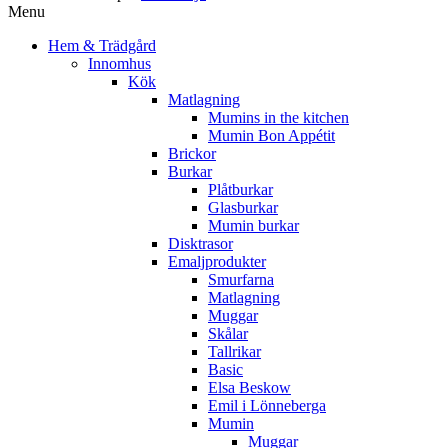
Menu
Hem & Trädgård
Innomhus
Kök
Matlagning
Mumins in the kitchen
Mumin Bon Appétit
Brickor
Burkar
Plåtburkar
Glasburkar
Mumin burkar
Disktrasor
Emaljprodukter
Smurfarna
Matlagning
Muggar
Skålar
Tallrikar
Basic
Elsa Beskow
Emil i Lönneberga
Mumin
Muggar