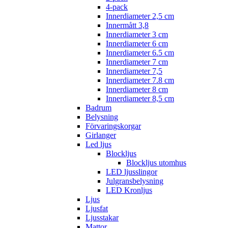
4-pack
Innerdiameter 2,5 cm
Innermått 3,8
Innerdiameter 3 cm
Innerdiameter 6 cm
Innerdiameter 6.5 cm
Innerdiameter 7 cm
Innerdiameter 7,5
Innerdiameter 7.8 cm
Innerdiameter 8 cm
Innerdiameter 8,5 cm
Badrum
Belysning
Förvaringskorgar
Girlanger
Led ljus
Blockljus
Blockljus utomhus
LED ljusslingor
Julgransbelysning
LED Kronljus
Ljus
Ljusfat
Ljusstakar
Mattor