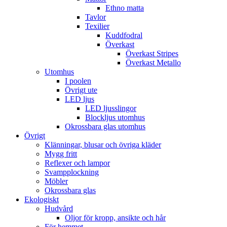
Ethno matta
Tavlor
Texilier
Kuddfodral
Överkast
Överkast Stripes
Överkast Metallo
Utomhus
I poolen
Övrigt ute
LED ljus
LED ljusslingor
Blockljus utomhus
Okrossbara glas utomhus
Övrigt
Klänningar, blusar och övriga kläder
Mygg fritt
Reflexer och lampor
Svampplockning
Möbler
Okrossbara glas
Ekologiskt
Hudvård
Oljor för kropp, ansikte och hår
För hemmet