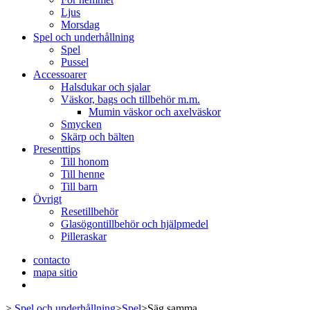
Ljus
Morsdag
Spel och underhållning
Spel
Pussel
Accessoarer
Halsdukar och sjalar
Väskor, bags och tillbehör m.m.
Mumin väskor och axelväskor
Smycken
Skärp och bälten
Presenttips
Till honom
Till henne
Till barn
Övrigt
Resetillbehör
Glasögontillbehör och hjälpmedel
Pilleraskar
contacto
mapa sitio
>
Spel och underhållning
>
Spel
>
Säg samma