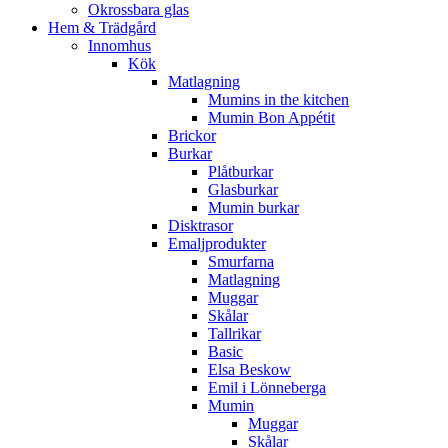
Okrossbara glas
Hem & Trädgård
Innomhus
Kök
Matlagning
Mumins in the kitchen
Mumin Bon Appétit
Brickor
Burkar
Plåtburkar
Glasburkar
Mumin burkar
Disktrasor
Emaljprodukter
Smurfarna
Matlagning
Muggar
Skålar
Tallrikar
Basic
Elsa Beskow
Emil i Lönneberga
Mumin
Muggar
Skålar