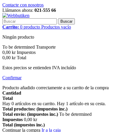
Contacte con nosotros
Llámanos ahora:
021-555 66
Buscar
Carrito:
0
producto
Productos
vacío
Ningún producto
To be determined
Transporte
0,00 kr
Impuestos
0,00 kr
Total
Estos precios se entienden IVA incluído
Confirmar
Producto añadido correctamente a su carrito de la compra
Cantidad
Total
Hay
0
artículos en su carrito.
Hay 1 artículo en su cesta.
Total productos: (impuestos inc.)
Total envío: (impuestos inc.)
To be determined
Impuestos
0,00 kr
Total (impuestos inc.)
Continuar la compra
Ir a la caja