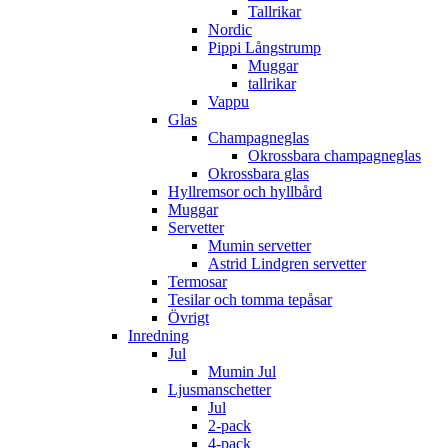
Tallrikar
Nordic
Pippi Långstrump
Muggar
tallrikar
Vappu
Glas
Champagneglas
Okrossbara champagneglas
Okrossbara glas
Hyllremsor och hyllbård
Muggar
Servetter
Mumin servetter
Astrid Lindgren servetter
Termosar
Tesilar och tomma tepåsar
Övrigt
Inredning
Jul
Mumin Jul
Ljusmanschetter
Jul
2-pack
4-pack