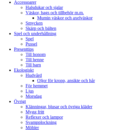
Accessoarer
Halsdukar och sjalar
Väskor, bags och tillbehör m.m.
Mumin väskor och axelväskor
Smycken
Skärp och bälten
Spel och underhållning
Spel
Pussel
Presenttips
Till honom
Till henne
Till barn
Ekologiskt
Hudvård
Oljor för kropp, ansikte och hår
För hemmet
Ljus
Morsdag
Övrigt
Klänningar, blusar och övriga kläder
Mygg fritt
Reflexer och lampor
Svampplockning
Möbler