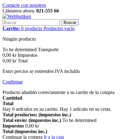
Contacte con nosotros
Llámanos ahora:
021-555 66
Buscar
Carrito:
0
producto
Productos
vacío
Ningún producto
To be determined
Transporte
0,00 kr
Impuestos
0,00 kr
Total
Estos precios se entienden IVA incluído
Confirmar
Producto añadido correctamente a su carrito de la compra
Cantidad
Total
Hay
0
artículos en su carrito.
Hay 1 artículo en su cesta.
Total productos: (impuestos inc.)
Total envío: (impuestos inc.)
To be determined
Impuestos
0,00 kr
Total (impuestos inc.)
Continuar la compra
Ir a la caja