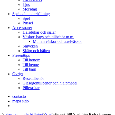
Ljus
Morsdag
Spel och underhållning
Spel
Pussel
Accessoarer
Halsdukar och sjalar
Väskor, bags och tillbehör m.m.
Mumin väskor och axelväskor
Smycken
Skärp och bälten
Presenttips
Till honom
Till henne
Till barn
Övrigt
Resetillbehör
Glasögontillbehör och hjälpmedel
Pilleraskar
contacto
mapa sitio
>
Spel och underhållning
>
Spel
>
En sak till! Spel från Kylskåpspoesi