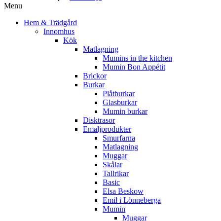
Menu
Hem & Trädgård
Innomhus
Kök
Matlagning
Mumins in the kitchen
Mumin Bon Appétit
Brickor
Burkar
Plåtburkar
Glasburkar
Mumin burkar
Disktrasor
Emaljprodukter
Smurfarna
Matlagning
Muggar
Skålar
Tallrikar
Basic
Elsa Beskow
Emil i Lönneberga
Mumin
Muggar