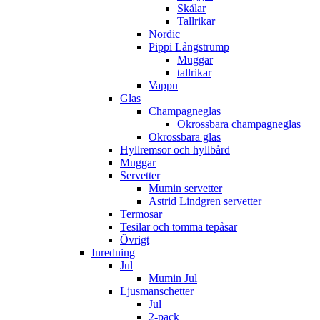
Skålar
Tallrikar
Nordic
Pippi Långstrump
Muggar
tallrikar
Vappu
Glas
Champagneglas
Okrossbara champagneglas
Okrossbara glas
Hyllremsor och hyllbård
Muggar
Servetter
Mumin servetter
Astrid Lindgren servetter
Termosar
Tesilar och tomma tepåsar
Övrigt
Inredning
Jul
Mumin Jul
Ljusmanschetter
Jul
2-pack