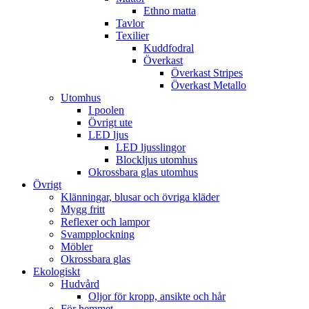
Ethno matta
Tavlor
Texilier
Kuddfodral
Överkast
Överkast Stripes
Överkast Metallo
Utomhus
I poolen
Övrigt ute
LED ljus
LED ljusslingor
Blockljus utomhus
Okrossbara glas utomhus
Övrigt
Klänningar, blusar och övriga kläder
Mygg fritt
Reflexer och lampor
Svampplockning
Möbler
Okrossbara glas
Ekologiskt
Hudvård
Oljor för kropp, ansikte och hår
För hemmet