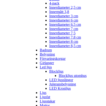
4-pack
Innerdiameter 2,5 cm
Innermått 3,8
Innerdiameter 3 cm
Innerdiameter 6 cm
Innerdiameter 6.5 cm
Innerdiameter 7 cm
Innerdiameter 7,5
Innerdiameter 7.8 cm
Innerdiameter 8 cm
Innerdiameter 8,5 cm
Badrum
Belysning
Förvaringskorgar
Girlanger
Led ljus
Blockljus
Blockljus utomhus
LED ljusslingor
Julgransbelysning
LED Kronljus
Ljus
Ljusfat
Ljusstakar
Mattor