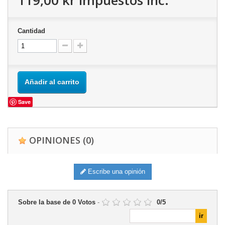
119,00 kr
impuestos inc.
Cantidad
Añadir al carrito
Save
OPINIONES
(0)
Escribe una opinión
Sobre la base de
0
Votos
-
0
/
5