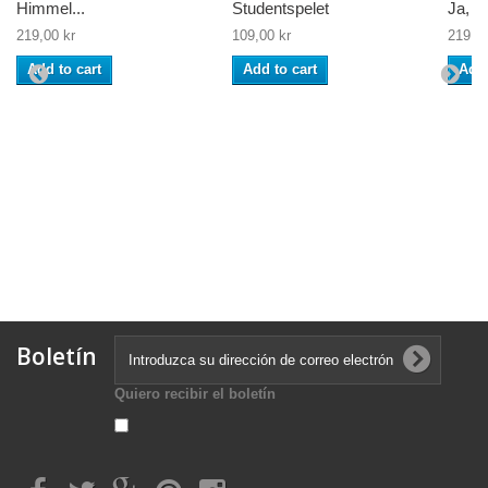
Himmel...
Studentspelet
Ja, ne
219,00 kr
109,00 kr
219,00
Add to cart
Add to cart
Add 
Boletín
Quiero recibir el boletín