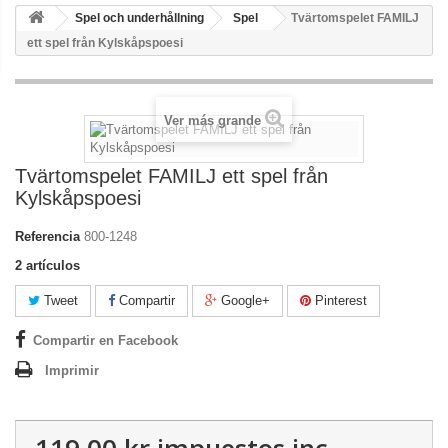
Spel och underhållning
Spel
Tvärtomspelet FAMILJ
ett spel från Kylskåpspoesi
Ver más grande
Tvärtomspelet FAMILJ ett spel från
Kylskåpspoesi
Referencia
800-1248
2
artículos
Tweet
Compartir
Google+
Pinterest
Compartir en Facebook
Imprimir