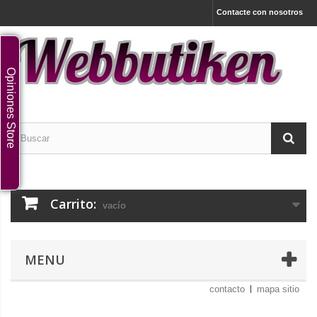
Contacte con nosotros
Opiniones Store
Carrito:
vacío
MENU
contacto
mapa sitio