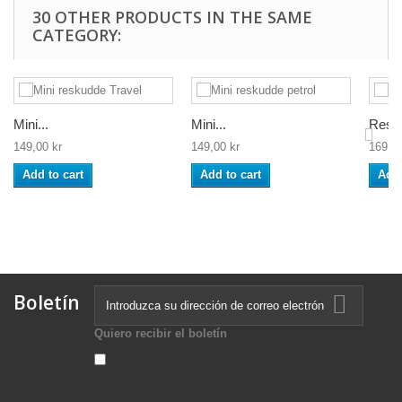
30 OTHER PRODUCTS IN THE SAME
CATEGORY:
Mini...
Mini...
Rese
149,00 kr
149,00 kr
169,00
Add to cart
Add to cart
Add 
Boletín
Quiero recibir el boletín