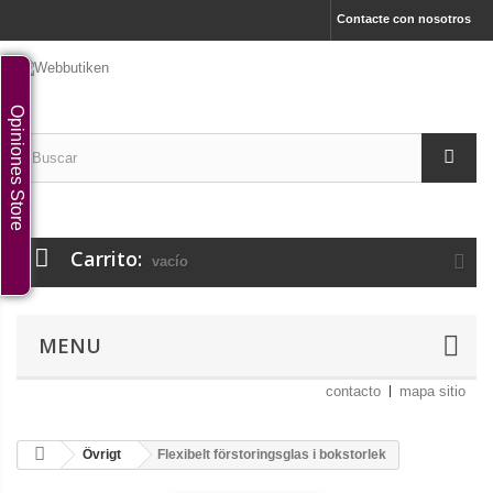
Contacte con nosotros
Opiniones Store
Carrito:
vacío
MENU
contacto
mapa sitio
Övrigt
Flexibelt förstoringsglas i bokstorlek