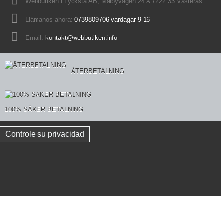
Webbutiken i Lycksta AB, Mälbyvägen 24 A 7222 33 Västerås
Llámanos ahora:
0739809706 vardagar 9-16
Email:
kontakt@webbutiken.info
ÅTERBETALNING
100% SÄKER BETALNING
Controle su privacidad