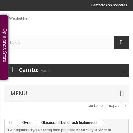
Contacte con nosotros
Opiniones Store
Carrito:
vacío
MENU
contacto
mapa sitio
Övrigt
Glasögontillbehör och hjälpmedel
Glasögonetui tygöverdrag med putsduk Maria Sibylla Meriam