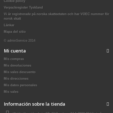
Cookie policy
Verpackregister Tyskland
Vi är registrerade på norska skatteetaten och har VOEC nummer för
norsk skatt
Länkar
Mapa del sitio
© adminService 2014
Mi cuenta
Mis compras
Mis devoluciones
Mis vales descuento
Mis direcciones
Mis datos personales
Mis vales
Información sobre la tienda