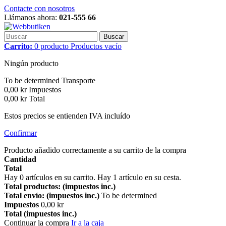
Contacte con nosotros
Llámanos ahora:
021-555 66
Buscar
Carrito:
0
producto
Productos
vacío
Ningún producto
To be determined
Transporte
0,00 kr
Impuestos
0,00 kr
Total
Estos precios se entienden IVA incluído
Confirmar
Producto añadido correctamente a su carrito de la compra
Cantidad
Total
Hay
0
artículos en su carrito.
Hay 1 artículo en su cesta.
Total productos: (impuestos inc.)
Total envío: (impuestos inc.)
To be determined
Impuestos
0,00 kr
Total (impuestos inc.)
Continuar la compra
Ir a la caja