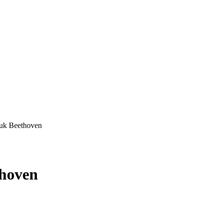
duk Beethoven
thoven