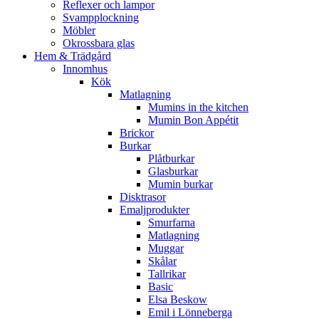
Reflexer och lampor
Svampplockning
Möbler
Okrossbara glas
Hem & Trädgård
Innomhus
Kök
Matlagning
Mumins in the kitchen
Mumin Bon Appétit
Brickor
Burkar
Plåtburkar
Glasburkar
Mumin burkar
Disktrasor
Emaljprodukter
Smurfarna
Matlagning
Muggar
Skålar
Tallrikar
Basic
Elsa Beskow
Emil i Lönneberga