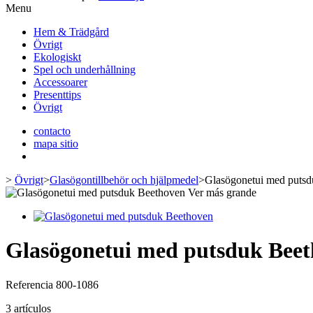
Menu
Hem & Trädgård
Övrigt
Ekologiskt
Spel och underhållning
Accessoarer
Presenttips
Övrigt
contacto
mapa sitio
>
Övrigt
>
Glasögontillbehör och hjälpmedel
>
Glasögonetui med puts
Ver más grande
Glasögonetui med putsduk Bee
Referencia
800-1086
3
artículos