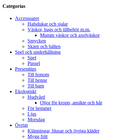
Categorías
Accessoarer
Halsdukar och sjalar
Väskor, bags och tillbehör m.m.
Mumin väskor och axelväskor
Smycken
Skärp och bälten
Spel och underhållning
Spel
Pussel
Presenttips
Till honom
Till henne
Till barn
Ekologiskt
Hudvård
Oljor för kropp, ansikte och hår
För hemmet
Ljus
Morsdag
Övrigt
Klänningar, blusar och övriga kläder
Mygg fritt