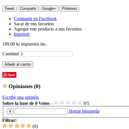
Tweet
Compartir
Google+
Pinterest
Compartir en Facebook
Sacar de mis favoritos
Agregar este producto a mis favoritos
Imprimir
189,00 kr
impuestos inc.
Cantidad
Añadir al carrito
Save
Opiniones
(0)
Escribe una opinión
Sobre la base de
0
Votos
-
0
/
5
Borrar búsqueda
Filtrar:
(0)