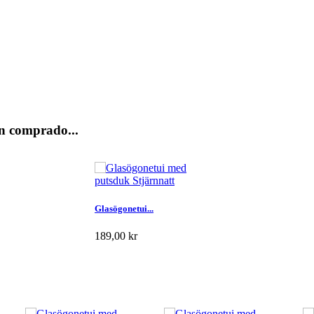
n comprado...
Glasögonetui...
189,00 kr
Add to cart