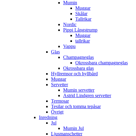
Mumin
Muggar
Skålar
Tallrikar
Nordic
Pippi Långstrump
Muggar
tallrikar
Vappu
Glas
Champagneglas
Okrossbara champagneglas
Okrossbara glas
Hyllremsor och hyllbård
Muggar
Servetter
Mumin servetter
Astrid Lindgren servetter
Termosar
Tesilar och tomma tepåsar
Övrigt
Inredning
Jul
Mumin Jul
Ljusmanschetter