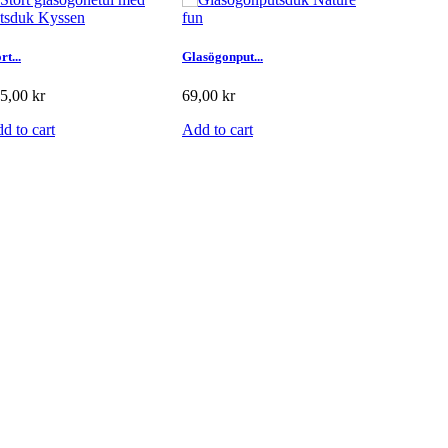
rt...
Glasögonput...
Glasögonetu
5,00 kr
69,00 kr
89,00 kr
d to cart
Add to cart
Add to car