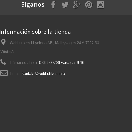
Síganos
Información sobre la tienda
Webbutiken i Lycksta AB, Mälbyvägen 24 A 7222 33
Västerås
Llámanos ahora:
0739809706 vardagar 9-16
Email:
kontakt@webbutiken.info