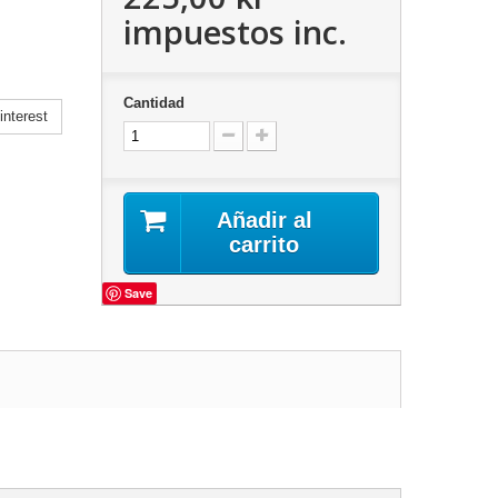
impuestos inc.
Cantidad
nterest
Añadir al
carrito
Save