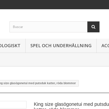
OLOGISKT
SPEL OCH UNDERHÅLLNING
AC
ng size glasögonetui med putsduk katter, röda blommor
King size glasögonetui med putsd