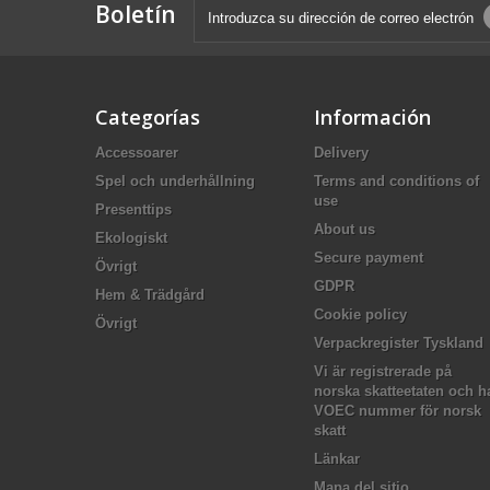
Boletín
Categorías
Información
Accessoarer
Delivery
Spel och underhållning
Terms and conditions of
use
Presenttips
About us
Ekologiskt
Secure payment
Övrigt
GDPR
Hem & Trädgård
Cookie policy
Övrigt
Verpackregister Tyskland
Vi är registrerade på
norska skatteetaten och h
VOEC nummer för norsk
skatt
Länkar
Mapa del sitio