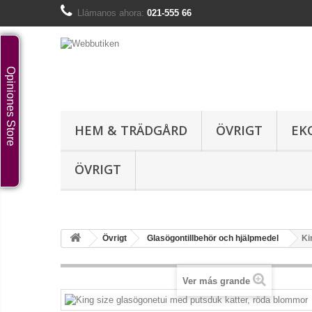
Llámanos ahora:
021-555 66
Opiniones Store
HEM & TRÄDGÅRD
ÖVRIGT
EK
ÖVRIGT
Övrigt
Glasögontillbehör och hjälpmedel
Ki
Ver más grande