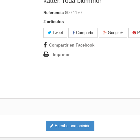
katter, röda blommor
Referencia
800-1170
2
artículos
Tweet
Compartir
Google+
Pi
Compartir en Facebook
Imprimir
Escribe una opinión