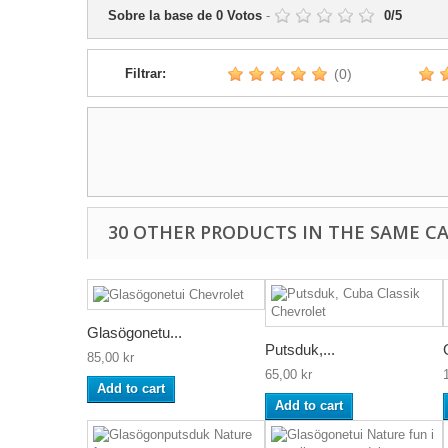
Sobre la base de
0
Votos
-
0
/
5
Filtrar:
(0)
30 OTHER PRODUCTS IN THE SAME C
Glasögonetu...
Putsduk,...
85,00 kr
65,00 kr
Add to cart
Add to cart