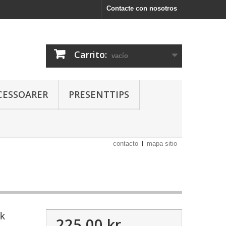
Contacte con nosotros
Carrito:
vacío
CESSOARER
PRESENTTIPS
contacto
mapa sitio
uk
225,00 kr