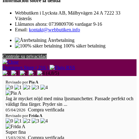
Información sobre la tienda
Webbutiken i Lycksta AB, Mälbyvägen 24 A 7222 33
Västerås
Llámanos ahora:
0739809706 vardagar 9-16
Email:
kontakt@webbutiken.info
Återbetalning
100% säker betalning
Controle su privacidad
Opiniones Store ( 216 )
(
4,8
/
5
)
Revisado por
Pia A
Jag är mycket nöjd med mina ljusmanchetter. Passade perfekt och
väldigt fina färger. Pryder sin ...
Compra verificada
05/04/2026
Revisado por
Frida A
Super fina
Compra verificada
15/03/2026