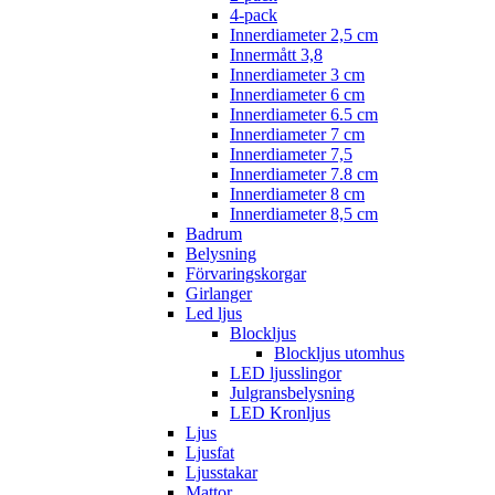
4-pack
Innerdiameter 2,5 cm
Innermått 3,8
Innerdiameter 3 cm
Innerdiameter 6 cm
Innerdiameter 6.5 cm
Innerdiameter 7 cm
Innerdiameter 7,5
Innerdiameter 7.8 cm
Innerdiameter 8 cm
Innerdiameter 8,5 cm
Badrum
Belysning
Förvaringskorgar
Girlanger
Led ljus
Blockljus
Blockljus utomhus
LED ljusslingor
Julgransbelysning
LED Kronljus
Ljus
Ljusfat
Ljusstakar
Mattor