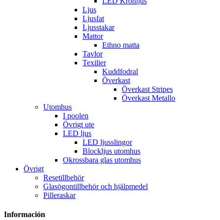
LED Kronljus
Ljus
Ljusfat
Ljusstakar
Mattor
Ethno matta
Tavlor
Texilier
Kuddfodral
Överkast
Överkast Stripes
Överkast Metallo
Utomhus
I poolen
Övrigt ute
LED ljus
LED ljusslingor
Blockljus utomhus
Okrossbara glas utomhus
Övrigt
Resetillbehör
Glasögontillbehör och hjälpmedel
Pilleraskar
Información