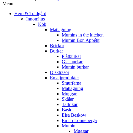
Menu
Hem & Trädgård
Innomhus
Kök
Matlagning
Mumins in the kitchen
Mumin Bon Appétit
Brickor
Burkar
Plåtburkar
Glasburkar
Mumin burkar
Disktrasor
Emaljprodukter
Smurfarna
Matlagning
Muggar
Skålar
Tallrikar
Basic
Elsa Beskow
Emil i Lönneberga
Mumin
Muggar