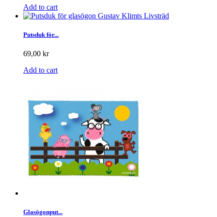
Add to cart
Putsduk för...
69,00 kr
Add to cart
Glasögonput...