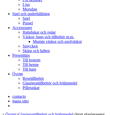
Ljus
Morsdag
Spel och underhållning
Spel
Pussel
Accessoarer
Halsdukar och sjalar
Väskor, bags och tillbehör m.m.
Mumin väskor och axelväskor
Smycken
Skärp och bälten
Presenttips
Till honom
Till henne
Till barn
Övrigt
Resetillbehör
Glasögontillbehör och hjälpmedel
Pilleraskar
contacto
mapa sitio
>
Övrigt
>
Glasögontillbehör och hjälpmedel
>
Stort glasögonetui