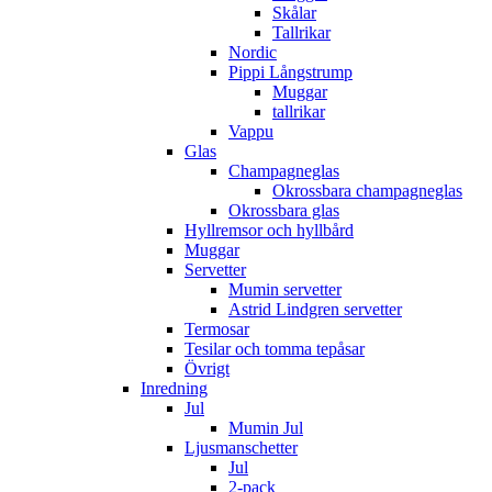
Skålar
Tallrikar
Nordic
Pippi Långstrump
Muggar
tallrikar
Vappu
Glas
Champagneglas
Okrossbara champagneglas
Okrossbara glas
Hyllremsor och hyllbård
Muggar
Servetter
Mumin servetter
Astrid Lindgren servetter
Termosar
Tesilar och tomma tepåsar
Övrigt
Inredning
Jul
Mumin Jul
Ljusmanschetter
Jul
2-pack