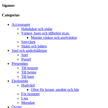
Síganos
Categorías
Accessoarer
Halsdukar och sjalar
Väskor, bags och tillbehör m.m.
Mumin väskor och axelväskor
Smycken
Skärp och bälten
Spel och underhållning
Spel
Pussel
Presenttips
Till honom
Till henne
Till barn
Ekologiskt
Hudvård
Oljor för kropp, ansikte och hår
För hemmet
Ljus
Morsdag
Övrigt