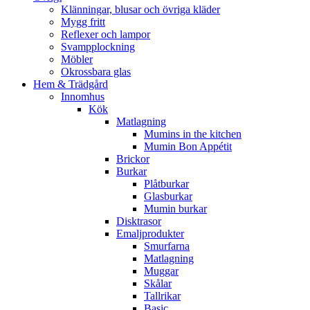
Klänningar, blusar och övriga kläder
Mygg fritt
Reflexer och lampor
Svampplockning
Möbler
Okrossbara glas
Hem & Trädgård
Innomhus
Kök
Matlagning
Mumins in the kitchen
Mumin Bon Appétit
Brickor
Burkar
Plåtburkar
Glasburkar
Mumin burkar
Disktrasor
Emaljprodukter
Smurfarna
Matlagning
Muggar
Skålar
Tallrikar
Basic