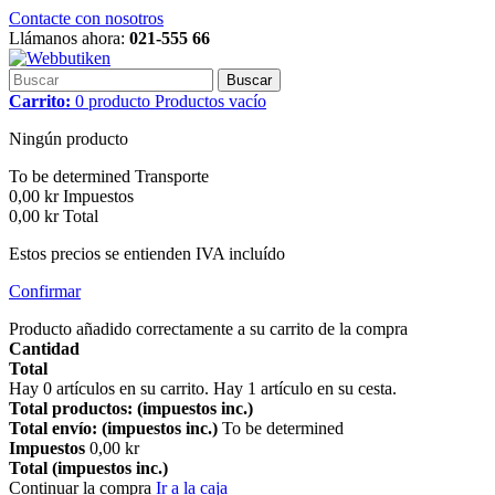
Contacte con nosotros
Llámanos ahora:
021-555 66
Buscar
Carrito:
0
producto
Productos
vacío
Ningún producto
To be determined
Transporte
0,00 kr
Impuestos
0,00 kr
Total
Estos precios se entienden IVA incluído
Confirmar
Producto añadido correctamente a su carrito de la compra
Cantidad
Total
Hay
0
artículos en su carrito.
Hay 1 artículo en su cesta.
Total productos: (impuestos inc.)
Total envío: (impuestos inc.)
To be determined
Impuestos
0,00 kr
Total (impuestos inc.)
Continuar la compra
Ir a la caja