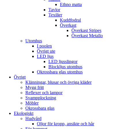
Ethno matta
Tavlor
Texilier
Kuddfodral
Överkast
Överkast Stripes
Överkast Metallo
Utomhus
I poolen
Övrigt ute
LED ljus
LED ljusslingor
Blockljus utomhus
Okrossbara glas utomhus
Övrigt
Klänningar, blusar och övriga kläder
Mygg fritt
Reflexer och lampor
Svampplockning
Möbler
Okrossbara glas
Ekologiskt
Hudvård
Oljor för kropp, ansikte och hår
För hemmet