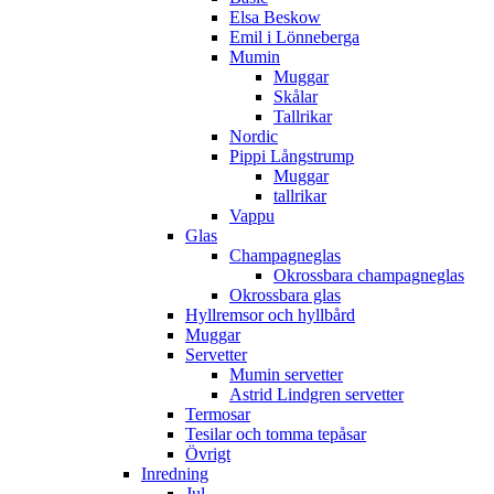
Elsa Beskow
Emil i Lönneberga
Mumin
Muggar
Skålar
Tallrikar
Nordic
Pippi Långstrump
Muggar
tallrikar
Vappu
Glas
Champagneglas
Okrossbara champagneglas
Okrossbara glas
Hyllremsor och hyllbård
Muggar
Servetter
Mumin servetter
Astrid Lindgren servetter
Termosar
Tesilar och tomma tepåsar
Övrigt
Inredning
Jul