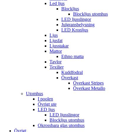
Led ljus
Blockljus
Blockljus utomhus
LED ljusslingor
Julgransbelysning
LED Kronljus
Ljus
Ljusfat
Ljusstakar
Mattor
Ethno matta
Tavlor
Texilier
Kuddfodral
Överkast
Överkast Stripes
Överkast Metallo
Utomhus
I poolen
Övrigt ute
LED ljus
LED ljusslingor
Blockljus utomhus
Okrossbara glas utomhus
Övrigt