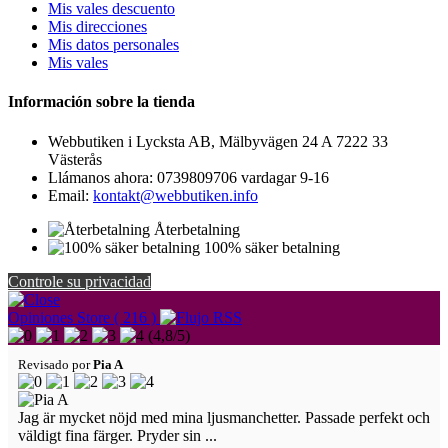
Mis vales descuento
Mis direcciones
Mis datos personales
Mis vales
Información sobre la tienda
Webbutiken i Lycksta AB, Mälbyvägen 24 A 7222 33
Västerås
Llámanos ahora:
0739809706 vardagar 9-16
Email:
kontakt@webbutiken.info
Återbetalning
100% säker betalning
Controle su privacidad
Opiniones Store ( 216 )
(
4,8
/
5
)
Revisado por
Pia A
Jag är mycket nöjd med mina ljusmanchetter. Passade perfekt och
väldigt fina färger. Pryder sin ...