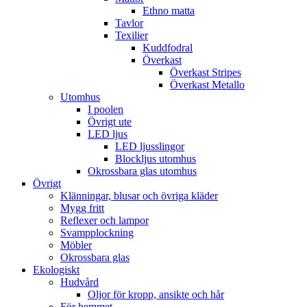
Ethno matta
Tavlor
Texilier
Kuddfodral
Överkast
Överkast Stripes
Överkast Metallo
Utomhus
I poolen
Övrigt ute
LED ljus
LED ljusslingor
Blockljus utomhus
Okrossbara glas utomhus
Övrigt
Klänningar, blusar och övriga kläder
Mygg fritt
Reflexer och lampor
Svampplockning
Möbler
Okrossbara glas
Ekologiskt
Hudvård
Oljor för kropp, ansikte och hår
För hemmet