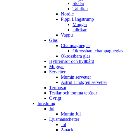
Skålar
Tallrikar
Nordic
Pippi Långstrump
Muggar
tallrikar
Vappu
Glas
Champagneglas
Okrossbara champagneglas
Okrossbara glas
Hyllremsor och hyllbård
Muggar
Servetter
Mumin servetter
Astrid Lindgren servetter
Termosar
Tesilar och tomma tepåsar
Övrigt
Inredning
Jul
Mumin Jul
Ljusmanschetter
Jul
2-pack