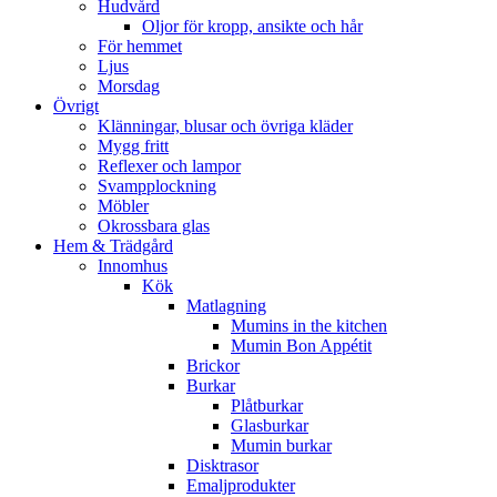
Hudvård
Oljor för kropp, ansikte och hår
För hemmet
Ljus
Morsdag
Övrigt
Klänningar, blusar och övriga kläder
Mygg fritt
Reflexer och lampor
Svampplockning
Möbler
Okrossbara glas
Hem & Trädgård
Innomhus
Kök
Matlagning
Mumins in the kitchen
Mumin Bon Appétit
Brickor
Burkar
Plåtburkar
Glasburkar
Mumin burkar
Disktrasor
Emaljprodukter