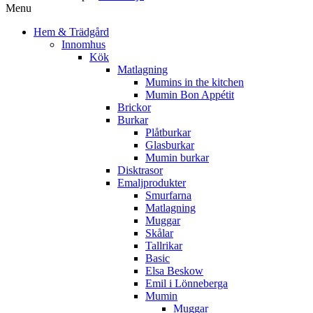
Menu
Hem & Trädgård
Innomhus
Kök
Matlagning
Mumins in the kitchen
Mumin Bon Appétit
Brickor
Burkar
Plåtburkar
Glasburkar
Mumin burkar
Disktrasor
Emaljprodukter
Smurfarna
Matlagning
Muggar
Skålar
Tallrikar
Basic
Elsa Beskow
Emil i Lönneberga
Mumin
Muggar