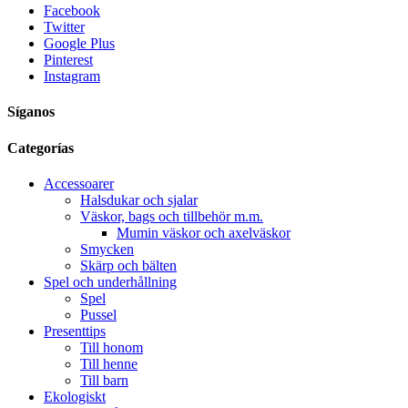
Facebook
Twitter
Google Plus
Pinterest
Instagram
Síganos
Categorías
Accessoarer
Halsdukar och sjalar
Väskor, bags och tillbehör m.m.
Mumin väskor och axelväskor
Smycken
Skärp och bälten
Spel och underhållning
Spel
Pussel
Presenttips
Till honom
Till henne
Till barn
Ekologiskt