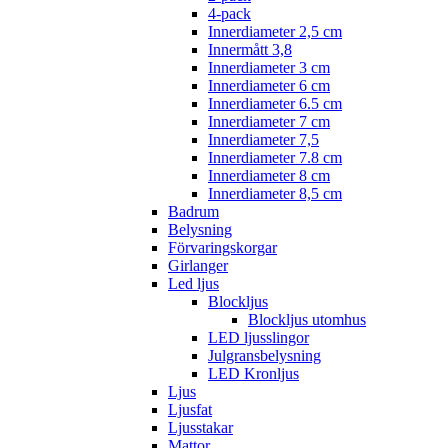
4-pack
Innerdiameter 2,5 cm
Innermått 3,8
Innerdiameter 3 cm
Innerdiameter 6 cm
Innerdiameter 6.5 cm
Innerdiameter 7 cm
Innerdiameter 7,5
Innerdiameter 7.8 cm
Innerdiameter 8 cm
Innerdiameter 8,5 cm
Badrum
Belysning
Förvaringskorgar
Girlanger
Led ljus
Blockljus
Blockljus utomhus
LED ljusslingor
Julgransbelysning
LED Kronljus
Ljus
Ljusfat
Ljusstakar
Mattor