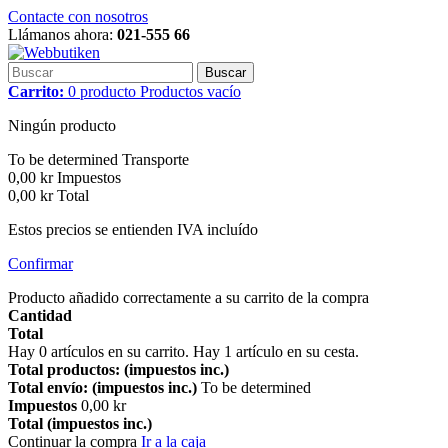
Contacte con nosotros
Llámanos ahora:
021-555 66
Buscar
Carrito:
0
producto
Productos
vacío
Ningún producto
To be determined
Transporte
0,00 kr
Impuestos
0,00 kr
Total
Estos precios se entienden IVA incluído
Confirmar
Producto añadido correctamente a su carrito de la compra
Cantidad
Total
Hay
0
artículos en su carrito.
Hay 1 artículo en su cesta.
Total productos: (impuestos inc.)
Total envío: (impuestos inc.)
To be determined
Impuestos
0,00 kr
Total (impuestos inc.)
Continuar la compra
Ir a la caja