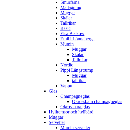
Smurfarna
Matlagning
Muggar
Skålar
Tallrikar
Basic
Elsa Beskow
Emil i Lönneberga
Mumin
Muggar
Skålar
Tallrikar
Nordic
Pippi Långstrump
Muggar
tallrikar
Vappu
Glas
Champagneglas
Okrossbara champagneglas
Okrossbara glas
Hyllremsor och hyllbård
Muggar
Servetter
Mumin servetter