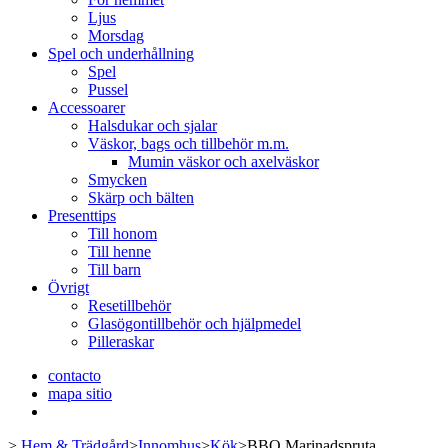
Ljus
Morsdag
Spel och underhållning
Spel
Pussel
Accessoarer
Halsdukar och sjalar
Väskor, bags och tillbehör m.m.
Mumin väskor och axelväskor
Smycken
Skärp och bälten
Presenttips
Till honom
Till henne
Till barn
Övrigt
Resetillbehör
Glasögontillbehör och hjälpmedel
Pilleraskar
contacto
mapa sitio
>
Hem & Trädgård
>
Innomhus
>
Kök
>
BBQ Marinadspruta