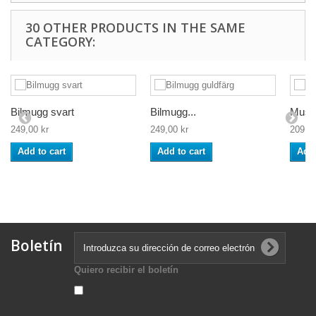
30 OTHER PRODUCTS IN THE SAME
CATEGORY:
Bilmugg svart
Bilmugg...
Musta
249,00 kr
249,00 kr
209,00
Add to cart
Add to cart
Add 
Boletín
Quiero recibir el boletín