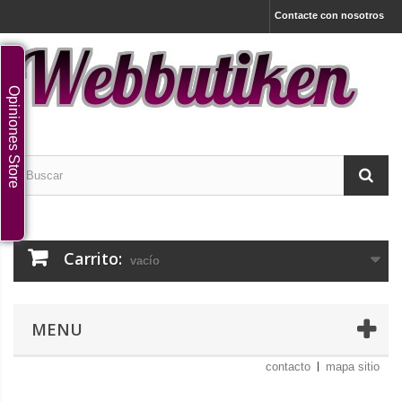
Contacte con nosotros
Opiniones Store
Carrito:
vacío
MENU
contacto
mapa sitio