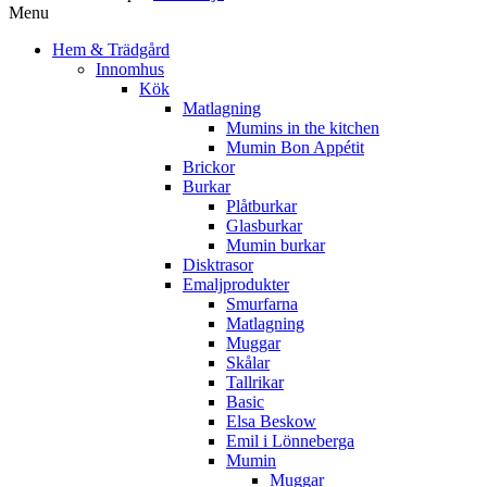
Menu
Hem & Trädgård
Innomhus
Kök
Matlagning
Mumins in the kitchen
Mumin Bon Appétit
Brickor
Burkar
Plåtburkar
Glasburkar
Mumin burkar
Disktrasor
Emaljprodukter
Smurfarna
Matlagning
Muggar
Skålar
Tallrikar
Basic
Elsa Beskow
Emil i Lönneberga
Mumin
Muggar