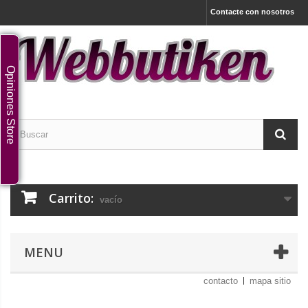
Contacte con nosotros
Opiniones Store
Carrito:
vacío
MENU
contacto
mapa sitio