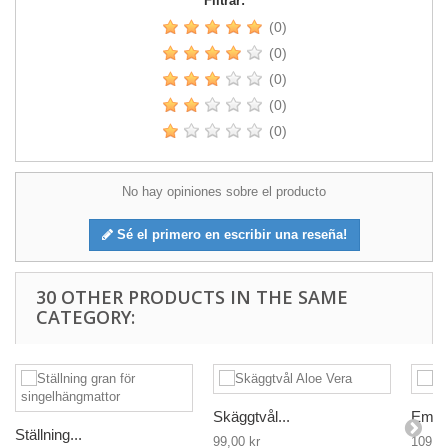
Filtrar:
(0)
(0)
(0)
(0)
(0)
No hay opiniones sobre el producto
Sé el primero en escribir una reseña!
30 OTHER PRODUCTS IN THE SAME
CATEGORY:
Skäggtvål...
Embro
Ställning...
99,00 kr
109,00