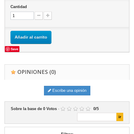
Cantidad
Añadir al carrito
Save
OPINIONES
(0)
Escribe una opinión
Sobre la base de
0
Votos
-
0
/
5