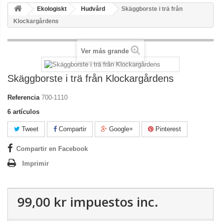
Ekologiskt
Hudvård
Skäggborste i trä från
Klockargårdens
Ver más grande
Skäggborste i trä från Klockargårdens
Referencia
700-1110
6
artículos
Tweet
Compartir
Google+
Pinterest
Compartir en Facebook
Imprimir
99,00 kr
impuestos inc.