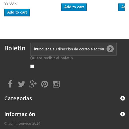
99,00 kr
Add to cart
Add 
Add to cart
Boletín
Quiero recibir el boletín
Categorías
Información
© adminService 2014