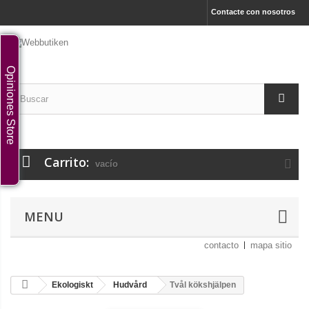
Contacte con nosotros
Opiniones Store
Carrito:
vacío
MENU
contacto
mapa sitio
Ekologiskt
Hudvård
Tvål kökshjälpen