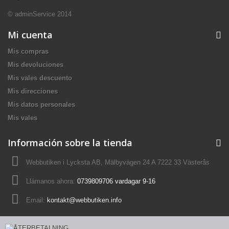
© adminService 2014
Mi cuenta
Mis compras
Mis devoluciones
Mis vales descuento
Mis direcciones
Mis datos personales
Mis vales
Información sobre la tienda
Webbutiken i Lycksta AB, Mälbyvägen 24 A 7222 33 Västerås
Llámanos ahora:
0739809706 vardagar 9-16
Email:
kontakt@webbutiken.info