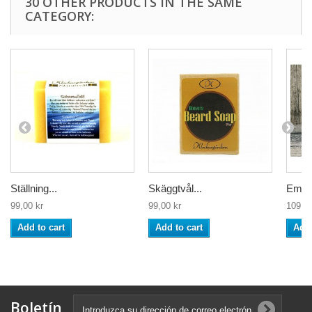
30 OTHER PRODUCTS IN THE SAME
CATEGORY:
Ställning...
Skäggtvål...
Embro
99,00 kr
99,00 kr
109,00
Add to cart
Add to cart
Add 
Boletín