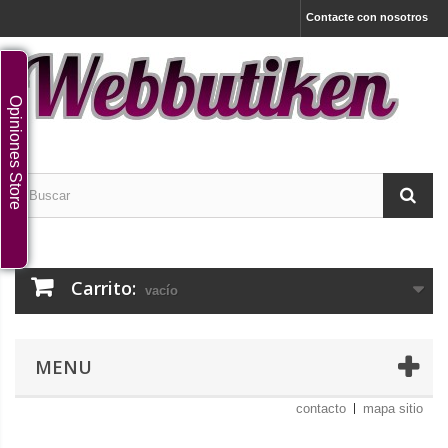
Contacte con nosotros
Opiniones Store
Carrito:
vacío
MENU
contacto
mapa sitio