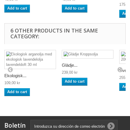
175,00
Add to cart
Add to cart
Add 
6 OTHER PRODUCTS IN THE SAME
CATEGORY:
Glädje...
Svens
239,00 kr
Ekologisk...
255,00
Add to cart
109,00 kr
Add 
Add to cart
Boletín