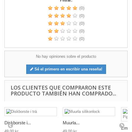
Filtrar:
(0)
(0)
(0)
(0)
(0)
No hay opiniones sobre el producto
Sé el primero en escribir una reseña!
LOS CLIENTES QUE COMPRARON ESTE
PRODUCTO TAMBIÉN HAN COMPRADO...
Diskborste i...
Muurla...
Emalj
49,00 kr
49,00 kr