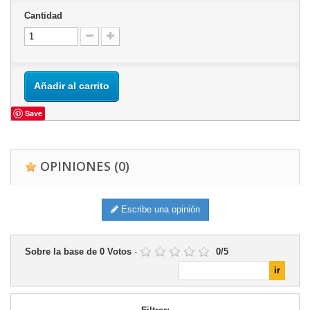
Cantidad
Añadir al carrito
Save
OPINIONES
(0)
Escribe una opinión
Sobre la base de
0
Votos
-
0
/
5