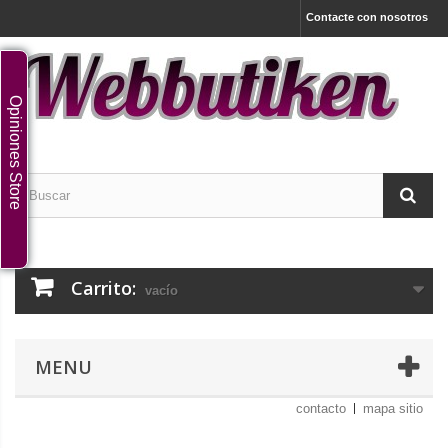
Contacte con nosotros
Opiniones Store
Carrito:
vacío
MENU
contacto
mapa sitio