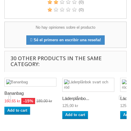
(0)
(0)
No hay opiniones sobre el producto
Sé el primero en escribir una reseña!
30 OTHER PRODUCTS IN THE SAME
CATEGORY:
Bananbag
Läderplånbo...
Läder
-15%
160,65 kr
189,00 kr
125,00 kr
125,00
Add to cart
Add to cart
Add 