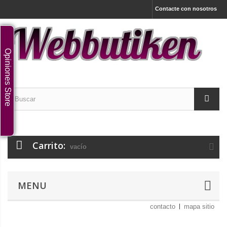
Contacte con nosotros
Opiniones Store
Carrito:
vacío
MENU
contacto
mapa sitio