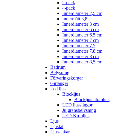
2-pack
4-pack
Innerdiameter 2,5 cm
Innermått 3,8
Innerdiameter 3 cm
Innerdiameter 6 cm
Innerdiameter 6.5 cm
Innerdiameter 7 cm
Innerdiameter 7,5
Innerdiameter 7.8 cm
Innerdiameter 8 cm
Innerdiameter 8,5 cm
Badrum
Belysning
Förvaringskorgar
Girlanger
Led ljus
Blockljus
Blockljus utomhus
LED ljusslingor
Julgransbelysning
LED Kronljus
Ljus
Ljusfat
Ljusstakar