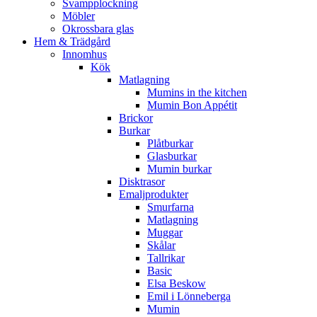
Svampplockning
Möbler
Okrossbara glas
Hem & Trädgård
Innomhus
Kök
Matlagning
Mumins in the kitchen
Mumin Bon Appétit
Brickor
Burkar
Plåtburkar
Glasburkar
Mumin burkar
Disktrasor
Emaljprodukter
Smurfarna
Matlagning
Muggar
Skålar
Tallrikar
Basic
Elsa Beskow
Emil i Lönneberga
Mumin