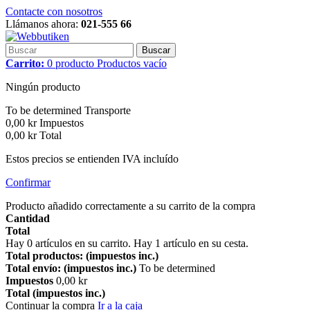
Contacte con nosotros
Llámanos ahora:
021-555 66
Buscar
Carrito:
0
producto
Productos
vacío
Ningún producto
To be determined
Transporte
0,00 kr
Impuestos
0,00 kr
Total
Estos precios se entienden IVA incluído
Confirmar
Producto añadido correctamente a su carrito de la compra
Cantidad
Total
Hay
0
artículos en su carrito.
Hay 1 artículo en su cesta.
Total productos: (impuestos inc.)
Total envío: (impuestos inc.)
To be determined
Impuestos
0,00 kr
Total (impuestos inc.)
Continuar la compra
Ir a la caja