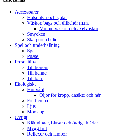
Accessoarer
Halsdukar och sjalar
Väskor, bags och tillbehör m.m.
Mumin väskor och axelväskor
Smycken
Skärp och bälten
Spel och underhållning
Spel
Pussel
Presenttips
Till honom
Till henne
Till barn
Ekologiskt
Hudvård
Oljor för kropp, ansikte och hår
För hemmet
Ljus
Morsdag
Övrigt
Klänningar, blusar och övriga kläder
Mygg fritt
Reflexer och lampor