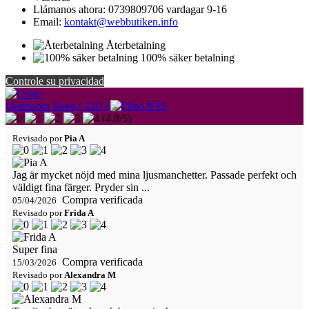
Llámanos ahora:
0739809706 vardagar 9-16
Email:
kontakt@webbutiken.info
Återbetalning
100% säker betalning
Controle su privacidad
Opiniones Store ( 216 )
(
4,8
/
5
)
Revisado por
Pia A
Jag är mycket nöjd med mina ljusmanchetter. Passade perfekt och
väldigt fina färger. Pryder sin ...
Compra verificada
05/04/2026
Revisado por
Frida A
Super fina
Compra verificada
15/03/2026
Revisado por
Alexandra M