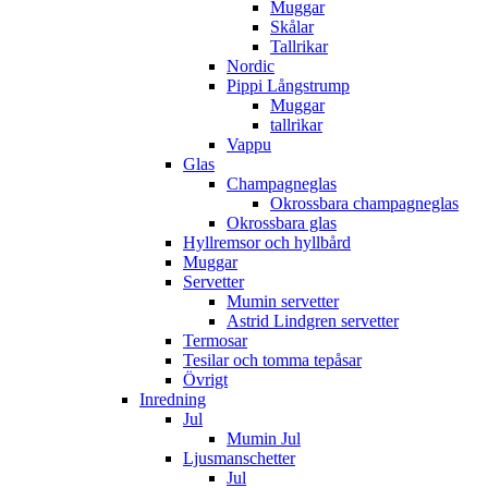
Muggar
Skålar
Tallrikar
Nordic
Pippi Långstrump
Muggar
tallrikar
Vappu
Glas
Champagneglas
Okrossbara champagneglas
Okrossbara glas
Hyllremsor och hyllbård
Muggar
Servetter
Mumin servetter
Astrid Lindgren servetter
Termosar
Tesilar och tomma tepåsar
Övrigt
Inredning
Jul
Mumin Jul
Ljusmanschetter
Jul