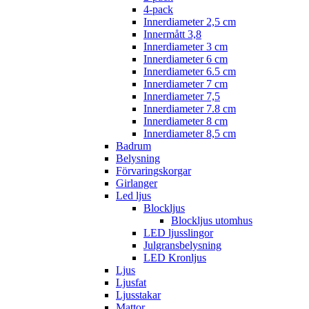
4-pack
Innerdiameter 2,5 cm
Innermått 3,8
Innerdiameter 3 cm
Innerdiameter 6 cm
Innerdiameter 6.5 cm
Innerdiameter 7 cm
Innerdiameter 7,5
Innerdiameter 7.8 cm
Innerdiameter 8 cm
Innerdiameter 8,5 cm
Badrum
Belysning
Förvaringskorgar
Girlanger
Led ljus
Blockljus
Blockljus utomhus
LED ljusslingor
Julgransbelysning
LED Kronljus
Ljus
Ljusfat
Ljusstakar
Mattor