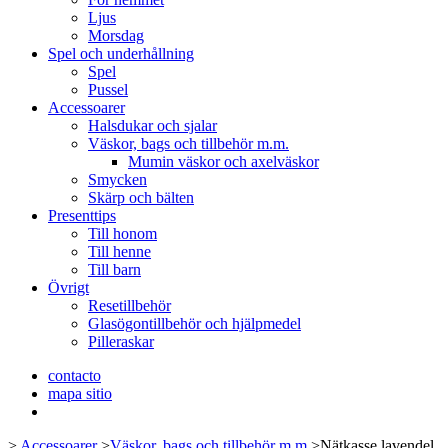
Ljus
Morsdag
Spel och underhållning
Spel
Pussel
Accessoarer
Halsdukar och sjalar
Väskor, bags och tillbehör m.m.
Mumin väskor och axelväskor
Smycken
Skärp och bälten
Presenttips
Till honom
Till henne
Till barn
Övrigt
Resetillbehör
Glasögontillbehör och hjälpmedel
Pilleraskar
contacto
mapa sitio
>
Accessoarer
>
Väskor, bags och tillbehör m.m.
>
Nätkasse lavendel,