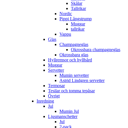
Skålar
Tallrikar
Nordic
Pippi Långstrump
Muggar
tallrikar
Vappu
Glas
Champagneglas
Okrossbara champagneglas
Okrossbara glas
Hyllremsor och hyllbård
Muggar
Servetter
Mumin servetter
Astrid Lindgren servetter
Termosar
Tesilar och tomma tepåsar
Övrigt
Inredning
Jul
Mumin Jul
Ljusmanschetter
Jul
2-pack