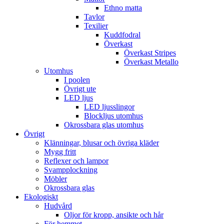
Ethno matta
Tavlor
Texilier
Kuddfodral
Överkast
Överkast Stripes
Överkast Metallo
Utomhus
I poolen
Övrigt ute
LED ljus
LED ljusslingor
Blockljus utomhus
Okrossbara glas utomhus
Övrigt
Klänningar, blusar och övriga kläder
Mygg fritt
Reflexer och lampor
Svampplockning
Möbler
Okrossbara glas
Ekologiskt
Hudvård
Oljor för kropp, ansikte och hår
För hemmet