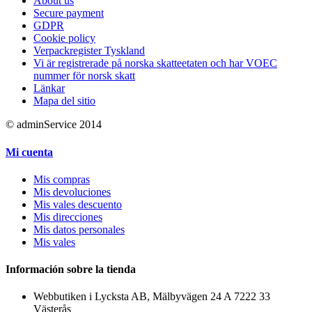
About us
Secure payment
GDPR
Cookie policy
Verpackregister Tyskland
Vi är registrerade på norska skatteetaten och har VOEC
nummer för norsk skatt
Länkar
Mapa del sitio
© adminService 2014
Mi cuenta
Mis compras
Mis devoluciones
Mis vales descuento
Mis direcciones
Mis datos personales
Mis vales
Información sobre la tienda
Webbutiken i Lycksta AB, Mälbyvägen 24 A 7222 33
Västerås