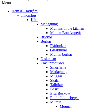
Menu
Hem & Trädgård
Innomhus
Kök
Matlagning
Mumins in the kitchen
Mumin Bon Appétit
Brickor
Burkar
Plåtburkar
Glasburkar
Mumin burkar
Disktrasor
Emaljprodukter
Smurfarna
Matlagning
Muggar
Skålar
Tallrikar
Basic
Elsa Beskow
Emil i Lönneberga
Mumin
Muggar