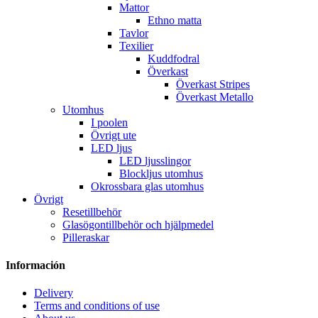
Mattor
Ethno matta
Tavlor
Texilier
Kuddfodral
Överkast
Överkast Stripes
Överkast Metallo
Utomhus
I poolen
Övrigt ute
LED ljus
LED ljusslingor
Blockljus utomhus
Okrossbara glas utomhus
Övrigt
Resetillbehör
Glasögontillbehör och hjälpmedel
Pilleraskar
Información
Delivery
Terms and conditions of use