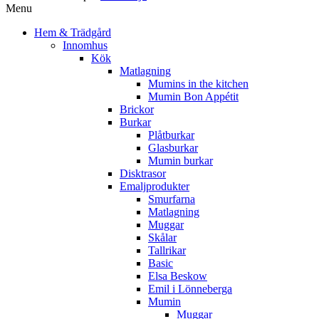
Menu
Hem & Trädgård
Innomhus
Kök
Matlagning
Mumins in the kitchen
Mumin Bon Appétit
Brickor
Burkar
Plåtburkar
Glasburkar
Mumin burkar
Disktrasor
Emaljprodukter
Smurfarna
Matlagning
Muggar
Skålar
Tallrikar
Basic
Elsa Beskow
Emil i Lönneberga
Mumin
Muggar