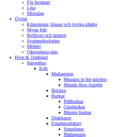
För hemmet
Ljus
Morsdag
Övrigt
Klänningar, blusar och övriga kläder
Mygg fritt
Reflexer och lampor
Svampplockning
Möbler
Okrossbara glas
Hem & Trädgård
Innomhus
Kök
Matlagning
Mumins in the kitchen
Mumin Bon Appétit
Brickor
Burkar
Plåtburkar
Glasburkar
Mumin burkar
Disktrasor
Emaljprodukter
Smurfarna
Matlagning