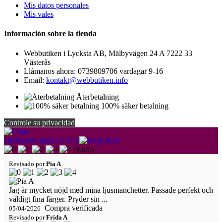
Mis datos personales
Mis vales
Información sobre la tienda
Webbutiken i Lycksta AB, Mälbyvägen 24 A 7222 33
Västerås
Llámanos ahora:
0739809706 vardagar 9-16
Email:
kontakt@webbutiken.info
Återbetalning
100% säker betalning
Controle su privacidad
Opiniones Store ( 216 )
(
4,8
/
5
)
Revisado por
Pia A
Jag är mycket nöjd med mina ljusmanchetter. Passade perfekt och
väldigt fina färger. Pryder sin ...
Compra verificada
05/04/2026
Revisado por
Frida A