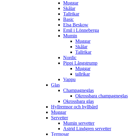
Muggar
Skålar
Tallrikar
Basic
Elsa Beskow
Emil i Lönneberga
Mumin
Muggar
Skålar
Tallrikar
Nordic
Pippi Långstrump
Muggar
tallrikar
Vappu
Glas
Champagneglas
Okrossbara champagneglas
Okrossbara glas
Hyllremsor och hyllbård
Muggar
Servetter
Mumin servetter
Astrid Lindgren servetter
Termosar