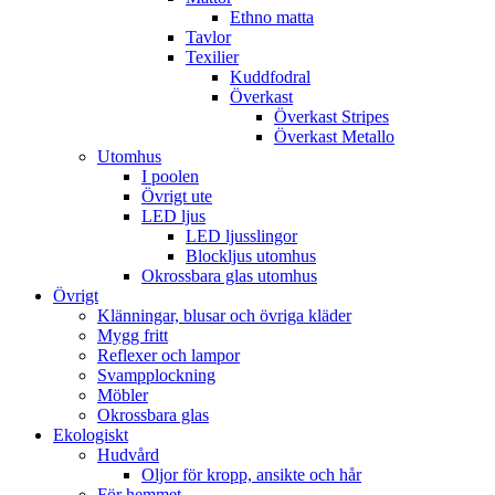
Ethno matta
Tavlor
Texilier
Kuddfodral
Överkast
Överkast Stripes
Överkast Metallo
Utomhus
I poolen
Övrigt ute
LED ljus
LED ljusslingor
Blockljus utomhus
Okrossbara glas utomhus
Övrigt
Klänningar, blusar och övriga kläder
Mygg fritt
Reflexer och lampor
Svampplockning
Möbler
Okrossbara glas
Ekologiskt
Hudvård
Oljor för kropp, ansikte och hår
För hemmet