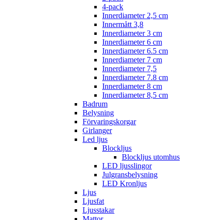
4-pack
Innerdiameter 2,5 cm
Innermått 3,8
Innerdiameter 3 cm
Innerdiameter 6 cm
Innerdiameter 6.5 cm
Innerdiameter 7 cm
Innerdiameter 7,5
Innerdiameter 7.8 cm
Innerdiameter 8 cm
Innerdiameter 8,5 cm
Badrum
Belysning
Förvaringskorgar
Girlanger
Led ljus
Blockljus
Blockljus utomhus
LED ljusslingor
Julgransbelysning
LED Kronljus
Ljus
Ljusfat
Ljusstakar
Mattor