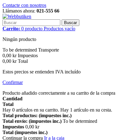
Contacte con nosotros
Llámanos ahora:
021-555 66
Buscar
Carrito:
0
producto
Productos
vacío
Ningún producto
To be determined
Transporte
0,00 kr
Impuestos
0,00 kr
Total
Estos precios se entienden IVA incluído
Confirmar
Producto añadido correctamente a su carrito de la compra
Cantidad
Total
Hay
0
artículos en su carrito.
Hay 1 artículo en su cesta.
Total productos: (impuestos inc.)
Total envío: (impuestos inc.)
To be determined
Impuestos
0,00 kr
Total (impuestos inc.)
Continuar la compra
Ir a la caja