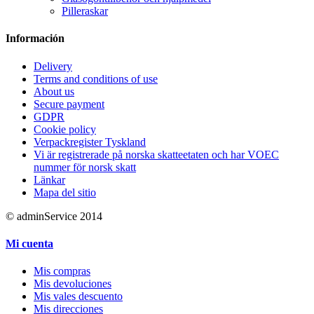
Pilleraskar
Información
Delivery
Terms and conditions of use
About us
Secure payment
GDPR
Cookie policy
Verpackregister Tyskland
Vi är registrerade på norska skatteetaten och har VOEC
nummer för norsk skatt
Länkar
Mapa del sitio
© adminService 2014
Mi cuenta
Mis compras
Mis devoluciones
Mis vales descuento
Mis direcciones