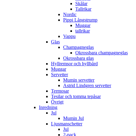
Skålar
Tallrikar
Nordic
Pippi Långstrump
Muggar
tallrikar
Vappu
Glas
Champagneglas
Okrossbara champagneglas
Okrossbara glas
Hyllremsor och hyllbård
Muggar
Servetter
Mumin servetter
Astrid Lindgren servetter
Termosar
Tesilar och tomma tepåsar
Övrigt
Inredning
Jul
Mumin Jul
Ljusmanschetter
Jul
2-pack