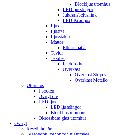
Blockljus utomhus
LED ljusslingor
Julgransbelysning
LED Kronljus
Ljus
Ljusfat
Ljusstakar
Mattor
Ethno matta
Tavlor
Texilier
Kuddfodral
Överkast
Överkast Stripes
Överkast Metallo
Utomhus
I poolen
Övrigt ute
LED ljus
LED ljusslingor
Blockljus utomhus
Okrossbara glas utomhus
Övrigt
Resetillbehör
Glasögontillbehör och hjälpmedel