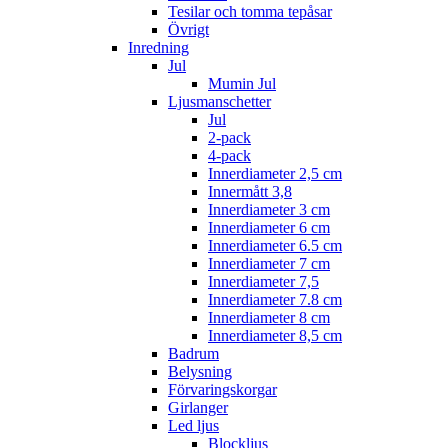
Tesilar och tomma tepåsar
Övrigt
Inredning
Jul
Mumin Jul
Ljusmanschetter
Jul
2-pack
4-pack
Innerdiameter 2,5 cm
Innermått 3,8
Innerdiameter 3 cm
Innerdiameter 6 cm
Innerdiameter 6.5 cm
Innerdiameter 7 cm
Innerdiameter 7,5
Innerdiameter 7.8 cm
Innerdiameter 8 cm
Innerdiameter 8,5 cm
Badrum
Belysning
Förvaringskorgar
Girlanger
Led ljus
Blockljus