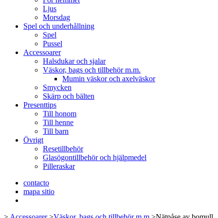
Ljus
Morsdag
Spel och underhållning
Spel
Pussel
Accessoarer
Halsdukar och sjalar
Väskor, bags och tillbehör m.m.
Mumin väskor och axelväskor
Smycken
Skärp och bälten
Presenttips
Till honom
Till henne
Till barn
Övrigt
Resetillbehör
Glasögontillbehör och hjälpmedel
Pilleraskar
contacto
mapa sitio
>
Accessoarer
>
Väskor, bags och tillbehör m.m.
>
Nätpåse av bomull