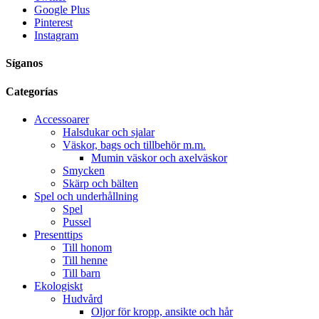
Google Plus
Pinterest
Instagram
Síganos
Categorías
Accessoarer
Halsdukar och sjalar
Väskor, bags och tillbehör m.m.
Mumin väskor och axelväskor
Smycken
Skärp och bälten
Spel och underhållning
Spel
Pussel
Presenttips
Till honom
Till henne
Till barn
Ekologiskt
Hudvård
Oljor för kropp, ansikte och hår