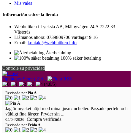
Mis vales
Información sobre la tienda
Webbutiken i Lycksta AB, Mälbyvägen 24 A 7222 33
Västerås
Llámanos ahora:
0739809706 vardagar 9-16
Email:
kontakt@webbutiken.info
Återbetalning
100% säker betalning
Controle su privacidad
Opiniones Store ( 216 )
(
4,8
/
5
)
Revisado por
Pia A
Jag är mycket nöjd med mina ljusmanchetter. Passade perfekt och
väldigt fina färger. Pryder sin ...
Compra verificada
05/04/2026
Revisado por
Frida A