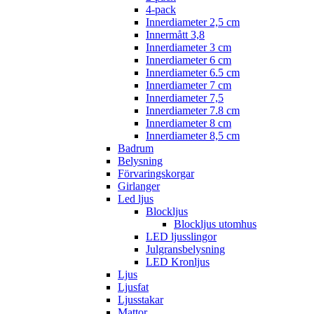
4-pack
Innerdiameter 2,5 cm
Innermått 3,8
Innerdiameter 3 cm
Innerdiameter 6 cm
Innerdiameter 6.5 cm
Innerdiameter 7 cm
Innerdiameter 7,5
Innerdiameter 7.8 cm
Innerdiameter 8 cm
Innerdiameter 8,5 cm
Badrum
Belysning
Förvaringskorgar
Girlanger
Led ljus
Blockljus
Blockljus utomhus
LED ljusslingor
Julgransbelysning
LED Kronljus
Ljus
Ljusfat
Ljusstakar
Mattor