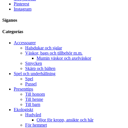
Pinterest
Instagram
Síganos
Categorías
Accessoarer
Halsdukar och sjalar
Väskor, bags och tillbehör m.m.
Mumin väskor och axelväskor
Smycken
Skärp och bälten
Spel och underhållning
Spel
Pussel
Presenttips
Till honom
Till henne
Till barn
Ekologiskt
Hudvård
Oljor för kropp, ansikte och hår
För hemmet