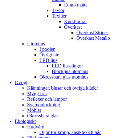
Ethno matta
Tavlor
Texilier
Kuddfodral
Överkast
Överkast Stripes
Överkast Metallo
Utomhus
I poolen
Övrigt ute
LED ljus
LED ljusslingor
Blockljus utomhus
Okrossbara glas utomhus
Övrigt
Klänningar, blusar och övriga kläder
Mygg fritt
Reflexer och lampor
Svampplockning
Möbler
Okrossbara glas
Ekologiskt
Hudvård
Oljor för kropp, ansikte och hår
För hemmet