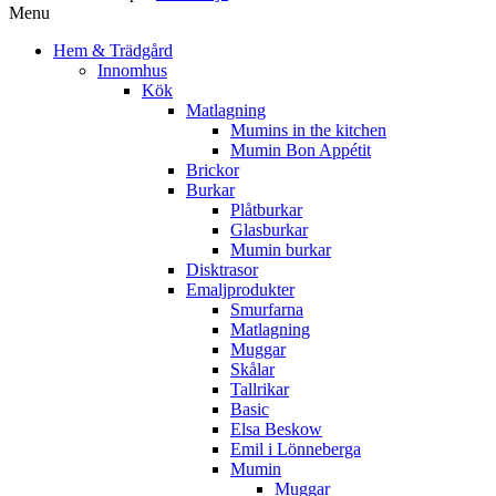
Menu
Hem & Trädgård
Innomhus
Kök
Matlagning
Mumins in the kitchen
Mumin Bon Appétit
Brickor
Burkar
Plåtburkar
Glasburkar
Mumin burkar
Disktrasor
Emaljprodukter
Smurfarna
Matlagning
Muggar
Skålar
Tallrikar
Basic
Elsa Beskow
Emil i Lönneberga
Mumin
Muggar