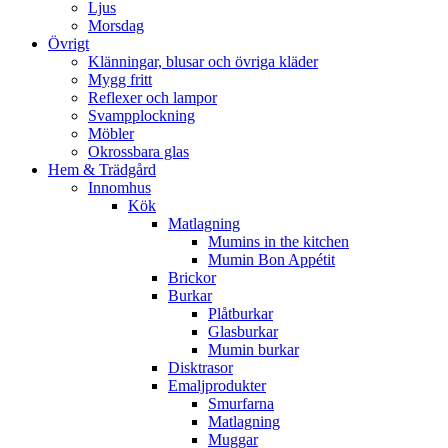
Ljus
Morsdag
Övrigt
Klänningar, blusar och övriga kläder
Mygg fritt
Reflexer och lampor
Svampplockning
Möbler
Okrossbara glas
Hem & Trädgård
Innomhus
Kök
Matlagning
Mumins in the kitchen
Mumin Bon Appétit
Brickor
Burkar
Plåtburkar
Glasburkar
Mumin burkar
Disktrasor
Emaljprodukter
Smurfarna
Matlagning
Muggar