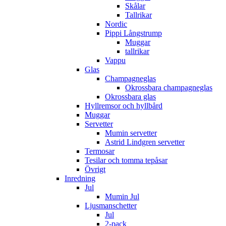
Skålar
Tallrikar
Nordic
Pippi Långstrump
Muggar
tallrikar
Vappu
Glas
Champagneglas
Okrossbara champagneglas
Okrossbara glas
Hyllremsor och hyllbård
Muggar
Servetter
Mumin servetter
Astrid Lindgren servetter
Termosar
Tesilar och tomma tepåsar
Övrigt
Inredning
Jul
Mumin Jul
Ljusmanschetter
Jul
2-pack