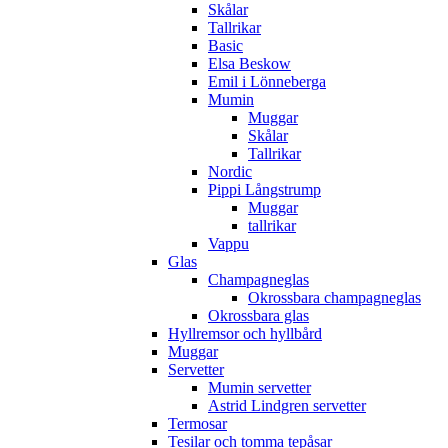
Skålar
Tallrikar
Basic
Elsa Beskow
Emil i Lönneberga
Mumin
Muggar
Skålar
Tallrikar
Nordic
Pippi Långstrump
Muggar
tallrikar
Vappu
Glas
Champagneglas
Okrossbara champagneglas
Okrossbara glas
Hyllremsor och hyllbård
Muggar
Servetter
Mumin servetter
Astrid Lindgren servetter
Termosar
Tesilar och tomma tepåsar