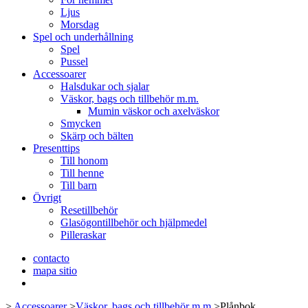
Ljus
Morsdag
Spel och underhållning
Spel
Pussel
Accessoarer
Halsdukar och sjalar
Väskor, bags och tillbehör m.m.
Mumin väskor och axelväskor
Smycken
Skärp och bälten
Presenttips
Till honom
Till henne
Till barn
Övrigt
Resetillbehör
Glasögontillbehör och hjälpmedel
Pilleraskar
contacto
mapa sitio
>
Accessoarer
>
Väskor, bags och tillbehör m.m.
>
Plånbok