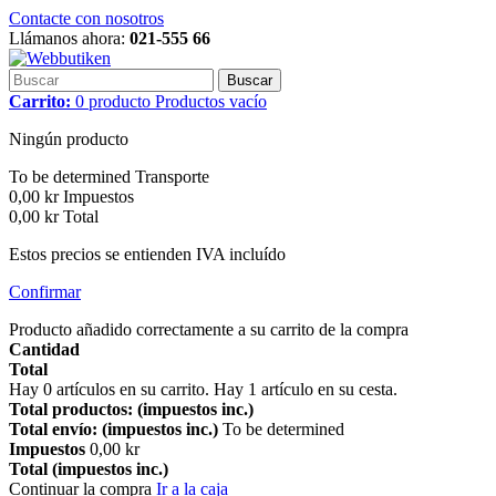
Contacte con nosotros
Llámanos ahora:
021-555 66
Buscar
Carrito:
0
producto
Productos
vacío
Ningún producto
To be determined
Transporte
0,00 kr
Impuestos
0,00 kr
Total
Estos precios se entienden IVA incluído
Confirmar
Producto añadido correctamente a su carrito de la compra
Cantidad
Total
Hay
0
artículos en su carrito.
Hay 1 artículo en su cesta.
Total productos: (impuestos inc.)
Total envío: (impuestos inc.)
To be determined
Impuestos
0,00 kr
Total (impuestos inc.)
Continuar la compra
Ir a la caja