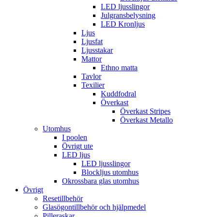
LED ljusslingor
Julgransbelysning
LED Kronljus
Ljus
Ljusfat
Ljusstakar
Mattor
Ethno matta
Tavlor
Texilier
Kuddfodral
Överkast
Överkast Stripes
Överkast Metallo
Utomhus
I poolen
Övrigt ute
LED ljus
LED ljusslingor
Blockljus utomhus
Okrossbara glas utomhus
Övrigt
Resetillbehör
Glasögontillbehör och hjälpmedel
Pilleraskar