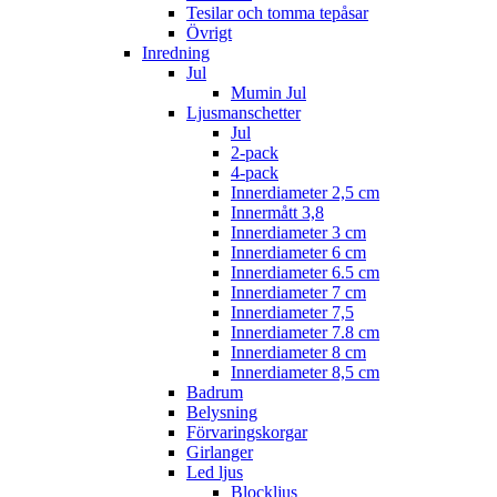
Tesilar och tomma tepåsar
Övrigt
Inredning
Jul
Mumin Jul
Ljusmanschetter
Jul
2-pack
4-pack
Innerdiameter 2,5 cm
Innermått 3,8
Innerdiameter 3 cm
Innerdiameter 6 cm
Innerdiameter 6.5 cm
Innerdiameter 7 cm
Innerdiameter 7,5
Innerdiameter 7.8 cm
Innerdiameter 8 cm
Innerdiameter 8,5 cm
Badrum
Belysning
Förvaringskorgar
Girlanger
Led ljus
Blockljus