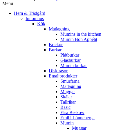
Menu
Hem & Trädgård
Innomhus
Kök
Matlagning
Mumins in the kitchen
Mumin Bon Appétit
Brickor
Burkar
Plåtburkar
Glasburkar
Mumin burkar
Disktrasor
Emaljprodukter
Smurfarna
Matlagning
Muggar
Skålar
Tallrikar
Basic
Elsa Beskow
Emil i Lönneberga
Mumin
Muggar