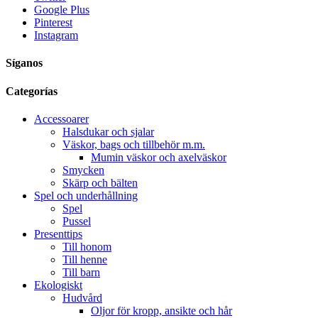
Google Plus
Pinterest
Instagram
Síganos
Categorías
Accessoarer
Halsdukar och sjalar
Väskor, bags och tillbehör m.m.
Mumin väskor och axelväskor
Smycken
Skärp och bälten
Spel och underhållning
Spel
Pussel
Presenttips
Till honom
Till henne
Till barn
Ekologiskt
Hudvård
Oljor för kropp, ansikte och hår