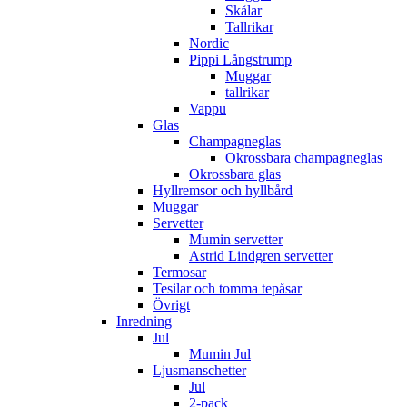
Skålar
Tallrikar
Nordic
Pippi Långstrump
Muggar
tallrikar
Vappu
Glas
Champagneglas
Okrossbara champagneglas
Okrossbara glas
Hyllremsor och hyllbård
Muggar
Servetter
Mumin servetter
Astrid Lindgren servetter
Termosar
Tesilar och tomma tepåsar
Övrigt
Inredning
Jul
Mumin Jul
Ljusmanschetter
Jul
2-pack