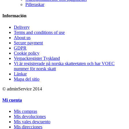
Pilleraskar
Información
Delivery
Terms and conditions of use
About us
Secure payment
GDPR
Cookie policy
Verpackregister Tyskland
Vi är registrerade på norska skatteetaten och har VOEC
nummer för norsk skatt
Länkar
Mapa del sitio
© adminService 2014
Mi cuenta
Mis compras
Mis devoluciones
Mis vales descuento
Mis direcciones