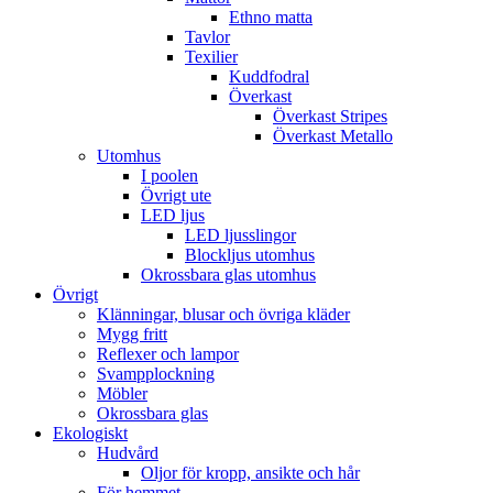
Ethno matta
Tavlor
Texilier
Kuddfodral
Överkast
Överkast Stripes
Överkast Metallo
Utomhus
I poolen
Övrigt ute
LED ljus
LED ljusslingor
Blockljus utomhus
Okrossbara glas utomhus
Övrigt
Klänningar, blusar och övriga kläder
Mygg fritt
Reflexer och lampor
Svampplockning
Möbler
Okrossbara glas
Ekologiskt
Hudvård
Oljor för kropp, ansikte och hår
För hemmet