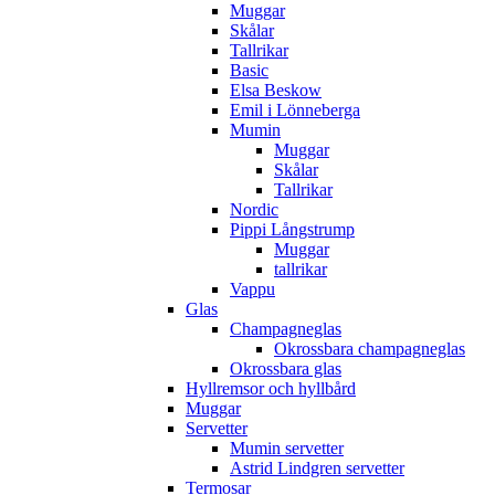
Muggar
Skålar
Tallrikar
Basic
Elsa Beskow
Emil i Lönneberga
Mumin
Muggar
Skålar
Tallrikar
Nordic
Pippi Långstrump
Muggar
tallrikar
Vappu
Glas
Champagneglas
Okrossbara champagneglas
Okrossbara glas
Hyllremsor och hyllbård
Muggar
Servetter
Mumin servetter
Astrid Lindgren servetter
Termosar