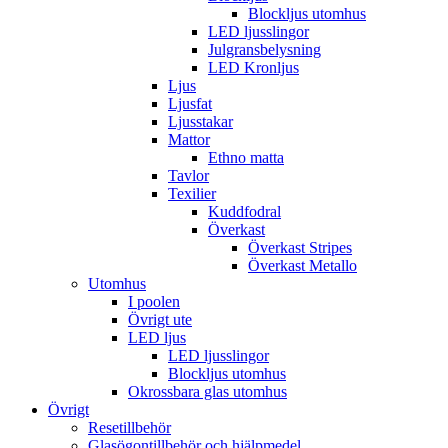
Blockljus utomhus
LED ljusslingor
Julgransbelysning
LED Kronljus
Ljus
Ljusfat
Ljusstakar
Mattor
Ethno matta
Tavlor
Texilier
Kuddfodral
Överkast
Överkast Stripes
Överkast Metallo
Utomhus
I poolen
Övrigt ute
LED ljus
LED ljusslingor
Blockljus utomhus
Okrossbara glas utomhus
Övrigt
Resetillbehör
Glasögontillbehör och hjälpmedel