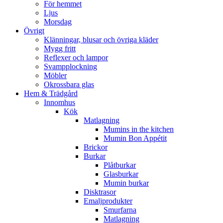
För hemmet
Ljus
Morsdag
Övrigt
Klänningar, blusar och övriga kläder
Mygg fritt
Reflexer och lampor
Svampplockning
Möbler
Okrossbara glas
Hem & Trädgård
Innomhus
Kök
Matlagning
Mumins in the kitchen
Mumin Bon Appétit
Brickor
Burkar
Plåtburkar
Glasburkar
Mumin burkar
Disktrasor
Emaljprodukter
Smurfarna
Matlagning