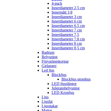
4-pack
Innerdiameter 2,5 cm
Innermått 3,8
Innerdiameter 3 cm
Innerdiameter 6 cm
Innerdiameter 6.5 cm
Innerdiameter 7 cm
Innerdiameter 7,5
Innerdiameter 7.8 cm
Innerdiameter 8 cm
Innerdiameter 8,5 cm
Badrum
Belysning
Förvaringskorgar
Girlanger
Led ljus
Blockljus
Blockljus utomhus
LED ljusslingor
Julgransbelysning
LED Kronljus
Ljus
Ljusfat
Ljusstakar
Mattor