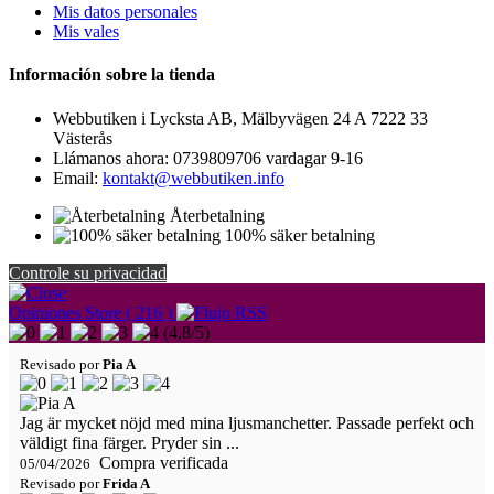
Mis datos personales
Mis vales
Información sobre la tienda
Webbutiken i Lycksta AB, Mälbyvägen 24 A 7222 33
Västerås
Llámanos ahora:
0739809706 vardagar 9-16
Email:
kontakt@webbutiken.info
Återbetalning
100% säker betalning
Controle su privacidad
Opiniones Store ( 216 )
(
4,8
/
5
)
Revisado por
Pia A
Jag är mycket nöjd med mina ljusmanchetter. Passade perfekt och
väldigt fina färger. Pryder sin ...
Compra verificada
05/04/2026
Revisado por
Frida A