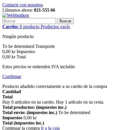
Contacte con nosotros
Llámanos ahora:
021-555 66
Buscar
Carrito:
0
producto
Productos
vacío
Ningún producto
To be determined
Transporte
0,00 kr
Impuestos
0,00 kr
Total
Estos precios se entienden IVA incluído
Confirmar
Producto añadido correctamente a su carrito de la compra
Cantidad
Total
Hay
0
artículos en su carrito.
Hay 1 artículo en su cesta.
Total productos: (impuestos inc.)
Total envío: (impuestos inc.)
To be determined
Impuestos
0,00 kr
Total (impuestos inc.)
Continuar la compra
Ir a la caja