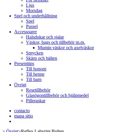
Ljus
Morsdag
Spel och underhållning
Spel
Pussel
Accessoarer
Halsdukar och sjalar
Väskor, bags och tillbehör m.m.
Mumin väskor och axelväskor
Smycken
Skärp och bälten
Presenttips
Till honom
Till henne
Till barn
Övrigt
Resetillbehör
Glasögontillbehör och hjälpmedel
Pilleraskar
contacto
mapa sitio
>
Övrigt
>
Reflex Labyrint Bulten