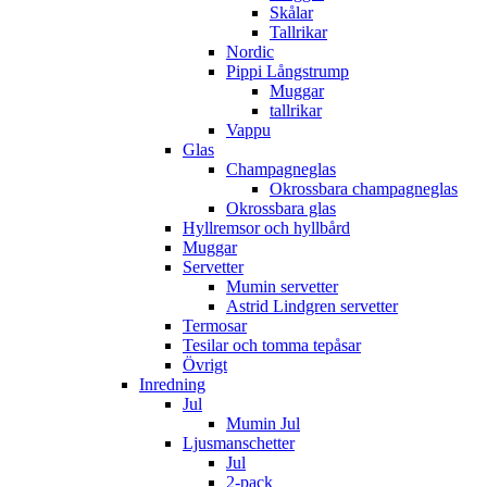
Skålar
Tallrikar
Nordic
Pippi Långstrump
Muggar
tallrikar
Vappu
Glas
Champagneglas
Okrossbara champagneglas
Okrossbara glas
Hyllremsor och hyllbård
Muggar
Servetter
Mumin servetter
Astrid Lindgren servetter
Termosar
Tesilar och tomma tepåsar
Övrigt
Inredning
Jul
Mumin Jul
Ljusmanschetter
Jul
2-pack