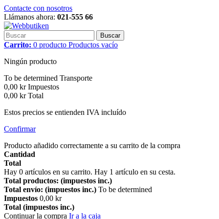
Contacte con nosotros
Llámanos ahora:
021-555 66
Buscar
Carrito:
0
producto
Productos
vacío
Ningún producto
To be determined
Transporte
0,00 kr
Impuestos
0,00 kr
Total
Estos precios se entienden IVA incluído
Confirmar
Producto añadido correctamente a su carrito de la compra
Cantidad
Total
Hay
0
artículos en su carrito.
Hay 1 artículo en su cesta.
Total productos: (impuestos inc.)
Total envío: (impuestos inc.)
To be determined
Impuestos
0,00 kr
Total (impuestos inc.)
Continuar la compra
Ir a la caja