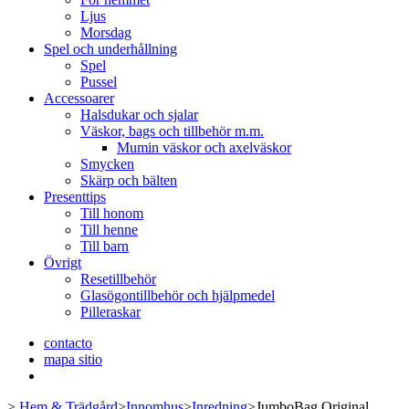
Ljus
Morsdag
Spel och underhållning
Spel
Pussel
Accessoarer
Halsdukar och sjalar
Väskor, bags och tillbehör m.m.
Mumin väskor och axelväskor
Smycken
Skärp och bälten
Presenttips
Till honom
Till henne
Till barn
Övrigt
Resetillbehör
Glasögontillbehör och hjälpmedel
Pilleraskar
contacto
mapa sitio
>
Hem & Trädgård
>
Innomhus
>
Inredning
>
JumboBag Original