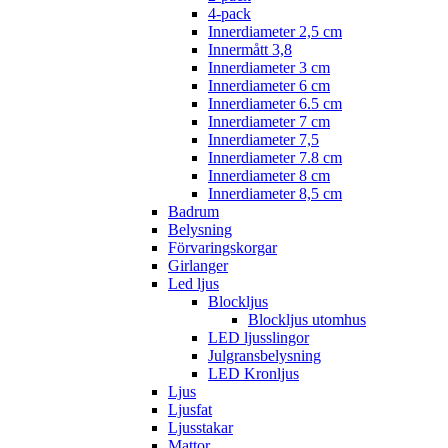
4-pack
Innerdiameter 2,5 cm
Innermått 3,8
Innerdiameter 3 cm
Innerdiameter 6 cm
Innerdiameter 6.5 cm
Innerdiameter 7 cm
Innerdiameter 7,5
Innerdiameter 7.8 cm
Innerdiameter 8 cm
Innerdiameter 8,5 cm
Badrum
Belysning
Förvaringskorgar
Girlanger
Led ljus
Blockljus
Blockljus utomhus
LED ljusslingor
Julgransbelysning
LED Kronljus
Ljus
Ljusfat
Ljusstakar
Mattor