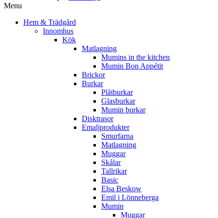
Menu
Hem & Trädgård
Innomhus
Kök
Matlagning
Mumins in the kitchen
Mumin Bon Appétit
Brickor
Burkar
Plåtburkar
Glasburkar
Mumin burkar
Disktrasor
Emaljprodukter
Smurfarna
Matlagning
Muggar
Skålar
Tallrikar
Basic
Elsa Beskow
Emil i Lönneberga
Mumin
Muggar