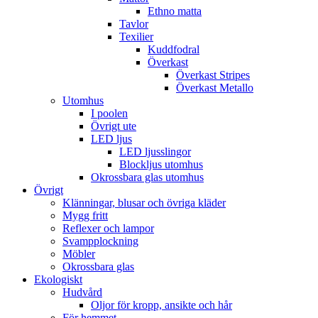
Ethno matta
Tavlor
Texilier
Kuddfodral
Överkast
Överkast Stripes
Överkast Metallo
Utomhus
I poolen
Övrigt ute
LED ljus
LED ljusslingor
Blockljus utomhus
Okrossbara glas utomhus
Övrigt
Klänningar, blusar och övriga kläder
Mygg fritt
Reflexer och lampor
Svampplockning
Möbler
Okrossbara glas
Ekologiskt
Hudvård
Oljor för kropp, ansikte och hår
För hemmet