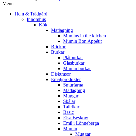
Menu
Hem & Trädgård
Innomhus
Kök
Matlagning
Mumins in the kitchen
Mumin Bon Appétit
Brickor
Burkar
Plåtburkar
Glasburkar
Mumin burkar
Disktrasor
Emaljprodukter
Smurfarna
Matlagning
Muggar
Skålar
Tallrikar
Basic
Elsa Beskow
Emil i Lönneberga
Mumin
Muggar