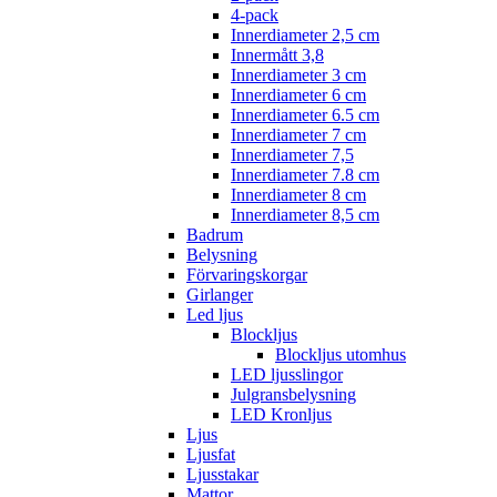
4-pack
Innerdiameter 2,5 cm
Innermått 3,8
Innerdiameter 3 cm
Innerdiameter 6 cm
Innerdiameter 6.5 cm
Innerdiameter 7 cm
Innerdiameter 7,5
Innerdiameter 7.8 cm
Innerdiameter 8 cm
Innerdiameter 8,5 cm
Badrum
Belysning
Förvaringskorgar
Girlanger
Led ljus
Blockljus
Blockljus utomhus
LED ljusslingor
Julgransbelysning
LED Kronljus
Ljus
Ljusfat
Ljusstakar
Mattor