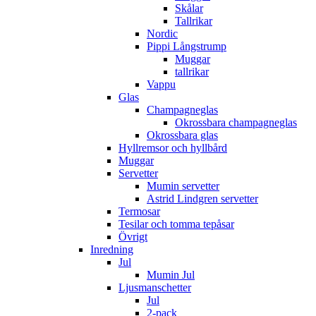
Skålar
Tallrikar
Nordic
Pippi Långstrump
Muggar
tallrikar
Vappu
Glas
Champagneglas
Okrossbara champagneglas
Okrossbara glas
Hyllremsor och hyllbård
Muggar
Servetter
Mumin servetter
Astrid Lindgren servetter
Termosar
Tesilar och tomma tepåsar
Övrigt
Inredning
Jul
Mumin Jul
Ljusmanschetter
Jul
2-pack