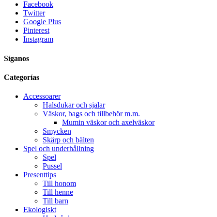
Facebook
Twitter
Google Plus
Pinterest
Instagram
Síganos
Categorías
Accessoarer
Halsdukar och sjalar
Väskor, bags och tillbehör m.m.
Mumin väskor och axelväskor
Smycken
Skärp och bälten
Spel och underhållning
Spel
Pussel
Presenttips
Till honom
Till henne
Till barn
Ekologiskt