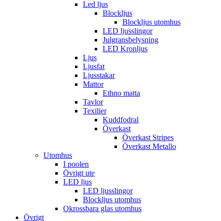
Led ljus
Blockljus
Blockljus utomhus
LED ljusslingor
Julgransbelysning
LED Kronljus
Ljus
Ljusfat
Ljusstakar
Mattor
Ethno matta
Tavlor
Texilier
Kuddfodral
Överkast
Överkast Stripes
Överkast Metallo
Utomhus
I poolen
Övrigt ute
LED ljus
LED ljusslingor
Blockljus utomhus
Okrossbara glas utomhus
Övrigt