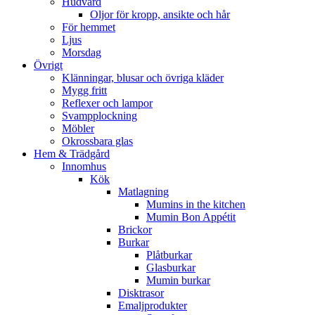
Hudvård
Oljor för kropp, ansikte och hår
För hemmet
Ljus
Morsdag
Övrigt
Klänningar, blusar och övriga kläder
Mygg fritt
Reflexer och lampor
Svampplockning
Möbler
Okrossbara glas
Hem & Trädgård
Innomhus
Kök
Matlagning
Mumins in the kitchen
Mumin Bon Appétit
Brickor
Burkar
Plåtburkar
Glasburkar
Mumin burkar
Disktrasor
Emaljprodukter