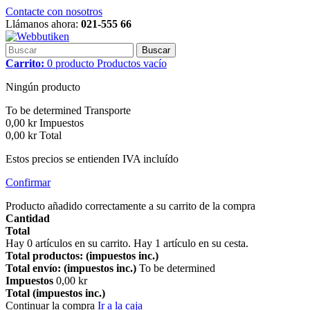
Contacte con nosotros
Llámanos ahora:
021-555 66
Buscar
Carrito:
0
producto
Productos
vacío
Ningún producto
To be determined
Transporte
0,00 kr
Impuestos
0,00 kr
Total
Estos precios se entienden IVA incluído
Confirmar
Producto añadido correctamente a su carrito de la compra
Cantidad
Total
Hay
0
artículos en su carrito.
Hay 1 artículo en su cesta.
Total productos: (impuestos inc.)
Total envío: (impuestos inc.)
To be determined
Impuestos
0,00 kr
Total (impuestos inc.)
Continuar la compra
Ir a la caja