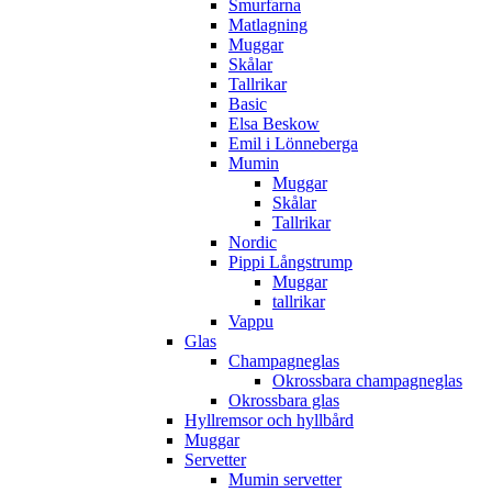
Smurfarna
Matlagning
Muggar
Skålar
Tallrikar
Basic
Elsa Beskow
Emil i Lönneberga
Mumin
Muggar
Skålar
Tallrikar
Nordic
Pippi Långstrump
Muggar
tallrikar
Vappu
Glas
Champagneglas
Okrossbara champagneglas
Okrossbara glas
Hyllremsor och hyllbård
Muggar
Servetter
Mumin servetter