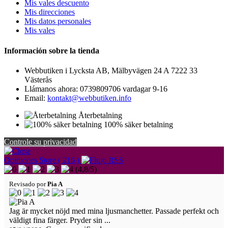
Mis vales descuento
Mis direcciones
Mis datos personales
Mis vales
Información sobre la tienda
Webbutiken i Lycksta AB, Mälbyvägen 24 A 7222 33
Västerås
Llámanos ahora:
0739809706 vardagar 9-16
Email:
kontakt@webbutiken.info
Återbetalning
100% säker betalning
Controle su privacidad
Opiniones Store ( 216 )
(
4,8
/
5
)
Revisado por
Pia A
Jag är mycket nöjd med mina ljusmanchetter. Passade perfekt och
väldigt fina färger. Pryder sin ...