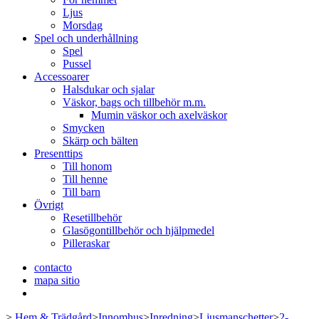
Ljus
Morsdag
Spel och underhållning
Spel
Pussel
Accessoarer
Halsdukar och sjalar
Väskor, bags och tillbehör m.m.
Mumin väskor och axelväskor
Smycken
Skärp och bälten
Presenttips
Till honom
Till henne
Till barn
Övrigt
Resetillbehör
Glasögontillbehör och hjälpmedel
Pilleraskar
contacto
mapa sitio
>
Hem & Trädgård
>
Innomhus
>
Inredning
>
Ljusmanschetter
>
2-