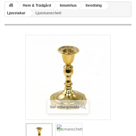
Hem & Trädgård
Innomhus
Inredning
Ljusstakar
Ljusmanschett
Ver más grande