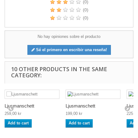
(0)
(0)
(0)
No hay opiniones sobre el producto
Sé el primero en escribir una reseña!
10 OTHER PRODUCTS IN THE SAME
CATEGORY:
Ljusmanschett
Ljusmanschett
Ljusm
259,00 kr
199,00 kr
225,00
Add to cart
Add to cart
Add 