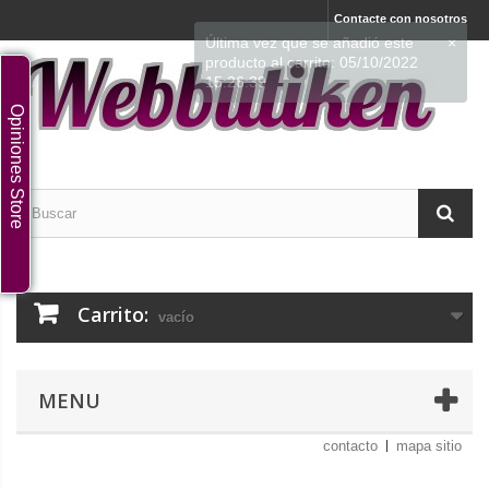
Contacte con nosotros
Opiniones Store
Carrito:
vacío
MENU
contacto
mapa sitio