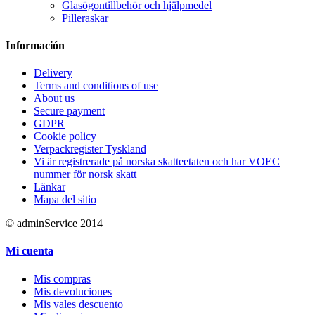
Glasögontillbehör och hjälpmedel
Pilleraskar
Información
Delivery
Terms and conditions of use
About us
Secure payment
GDPR
Cookie policy
Verpackregister Tyskland
Vi är registrerade på norska skatteetaten och har VOEC
nummer för norsk skatt
Länkar
Mapa del sitio
© adminService 2014
Mi cuenta
Mis compras
Mis devoluciones
Mis vales descuento