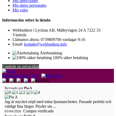
Mis direcciones
Mis datos personales
Mis vales
Información sobre la tienda
Webbutiken i Lycksta AB, Mälbyvägen 24 A 7222 33
Västerås
Llámanos ahora:
0739809706 vardagar 9-16
Email:
kontakt@webbutiken.info
Återbetalning
100% säker betalning
Controle su privacidad
Opiniones Store ( 216 )
(
4,8
/
5
)
Revisado por
Pia A
Jag är mycket nöjd med mina ljusmanchetter. Passade perfekt och
väldigt fina färger. Pryder sin ...
Compra verificada
05/04/2026
Revisado por
Frida A