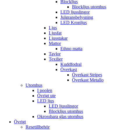
Blockljus
Blockljus utomhus
LED ljusslingor
Julgransbelysning
LED Kronljus
Ljus
Ljusfat
Ljusstakar
Mattor
Ethno matta
Tavlor
Texilier
Kuddfodral
Överkast
Överkast Stripes
Överkast Metallo
Utomhus
I poolen
Övrigt ute
LED ljus
LED ljusslingor
Blockljus utomhus
Okrossbara glas utomhus
Övrigt
Resetillbehör