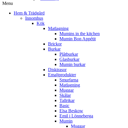
Menu
Hem & Trädgård
Innomhus
Kök
Matlagning
Mumins in the kitchen
Mumin Bon Appétit
Brickor
Burkar
Plåtburkar
Glasburkar
Mumin burkar
Disktrasor
Emaljprodukter
Smurfarna
Matlagning
Muggar
Skålar
Tallrikar
Basic
Elsa Beskow
Emil i Lönneberga
Mumin
Muggar