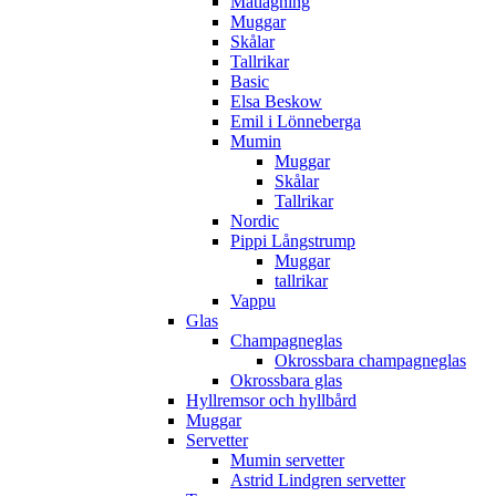
Matlagning
Muggar
Skålar
Tallrikar
Basic
Elsa Beskow
Emil i Lönneberga
Mumin
Muggar
Skålar
Tallrikar
Nordic
Pippi Långstrump
Muggar
tallrikar
Vappu
Glas
Champagneglas
Okrossbara champagneglas
Okrossbara glas
Hyllremsor och hyllbård
Muggar
Servetter
Mumin servetter
Astrid Lindgren servetter