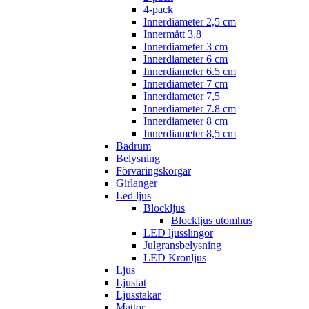
4-pack
Innerdiameter 2,5 cm
Innermått 3,8
Innerdiameter 3 cm
Innerdiameter 6 cm
Innerdiameter 6.5 cm
Innerdiameter 7 cm
Innerdiameter 7,5
Innerdiameter 7.8 cm
Innerdiameter 8 cm
Innerdiameter 8,5 cm
Badrum
Belysning
Förvaringskorgar
Girlanger
Led ljus
Blockljus
Blockljus utomhus
LED ljusslingor
Julgransbelysning
LED Kronljus
Ljus
Ljusfat
Ljusstakar
Mattor