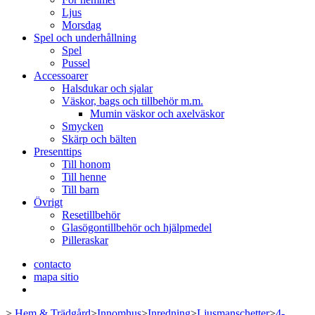
Ljus
Morsdag
Spel och underhållning
Spel
Pussel
Accessoarer
Halsdukar och sjalar
Väskor, bags och tillbehör m.m.
Mumin väskor och axelväskor
Smycken
Skärp och bälten
Presenttips
Till honom
Till henne
Till barn
Övrigt
Resetillbehör
Glasögontillbehör och hjälpmedel
Pilleraskar
contacto
mapa sitio
>
Hem & Trädgård
>
Innomhus
>
Inredning
>
Ljusmanschetter
>
4-