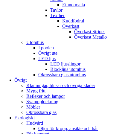
Ethno matta
Tavlor
Texilier
Kuddfodral
Överkast
Överkast Stripes
Överkast Metallo
Utomhus
I poolen
Övrigt ute
LED ljus
LED ljusslingor
Blockljus utomhus
Okrossbara glas utomhus
Övrigt
Klänningar, blusar och övriga kläder
Mygg fritt
Reflexer och lampor
Svampplockning
Möbler
Okrossbara glas
Ekologiskt
Hudvård
Oljor för kropp, ansikte och hår
För hemmet