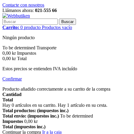
Contacte con nosotros
Llámanos ahora:
021-555 66
Buscar
Carrito:
0
producto
Productos
vacío
Ningún producto
To be determined
Transporte
0,00 kr
Impuestos
0,00 kr
Total
Estos precios se entienden IVA incluído
Confirmar
Producto añadido correctamente a su carrito de la compra
Cantidad
Total
Hay
0
artículos en su carrito.
Hay 1 artículo en su cesta.
Total productos: (impuestos inc.)
Total envío: (impuestos inc.)
To be determined
Impuestos
0,00 kr
Total (impuestos inc.)
Continuar la compra
Ir a la caja