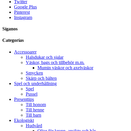
Twitter
Google Plus
Pinterest
Instagram
Síganos
Categorías
Accessoarer
Halsdukar och sjalar
Väskor, bags och tillbehör m.m.
Mumin väskor och axelväskor
Smycken
Skärp och bälten
Spel och underhållning
Spel
Pussel
Presenttips
Till honom
Till henne
Till barn
Ekologiskt
Hudvård
Oljor för kropp, ansikte och hår