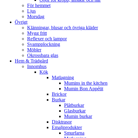
För hemmet
Ljus
Morsdag
Övrigt
Klänningar, blusar och övriga kläder
Mygg fritt
Reflexer och lampor
Svampplockning
Möbler
Okrossbara glas
Hem & Trädgård
Innomhus
Kök
Matlagning
Mumins in the kitchen
Mumin Bon Appétit
Brickor
Burkar
Plåtburkar
Glasburkar
Mumin burkar
Disktrasor
Emaljprodukter
Smurfarna