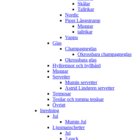
Skålar
Tallrikar
Nordic
Pippi Långstrump
Muggar
tallrikar
Vappu
Glas
Champagneglas
Okrossbara champagneglas
Okrossbara glas
Hyllremsor och hyllbård
Muggar
Servetter
Mumin servetter
Astrid Lindgren servetter
Termosar
Tesilar och tomma tepåsar
Övrigt
Inredning
Jul
Mumin Jul
Ljusmanschetter
Jul
2-pack