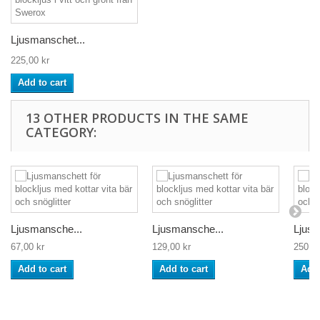
Ljusmanschet...
225,00 kr
Add to cart
13 OTHER PRODUCTS IN THE SAME
CATEGORY:
Ljusmansche...
Ljusmansche...
Ljusm
67,00 kr
129,00 kr
250,00
Add to cart
Add to cart
Add 