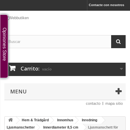
Contacte con nosotros
Opiniones Store
Carrito:
vacío
MENU
contacto
mapa sitio
Hem & Trädgård
Innomhus
Inredning
Ljusmanschetter
Innerdiameter 8,5 cm
Ljusmanschett för