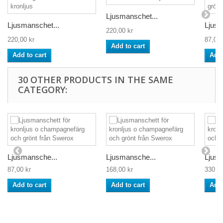
Ljusmanschet...
Ljusmanschet...
Ljusm
220,00 kr
220,00 kr
87,00 
Add to cart
Add to cart
Add 
30 OTHER PRODUCTS IN THE SAME
CATEGORY:
Ljusmansche...
Ljusmansche...
Ljusm
87,00 kr
168,00 kr
330,00
Add to cart
Add to cart
Add 