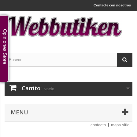
Contacte con nosotros
Opiniones Store
Carrito:
vacío
MENU
contacto
mapa sitio