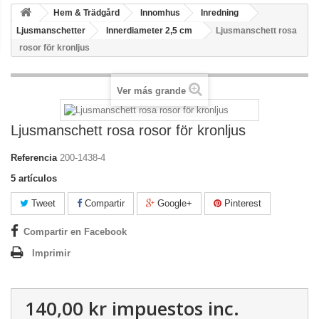
Hem & Trädgård
Innomhus
Inredning
Ljusmanschetter
Innerdiameter 2,5 cm
Ljusmanschett rosa
rosor för kronljus
Ver más grande
Ljusmanschett rosa rosor för kronljus
Referencia
200-1438-4
5
artículos
Tweet
Compartir
Google+
Pinterest
Compartir en Facebook
Imprimir
140,00 kr
impuestos inc.