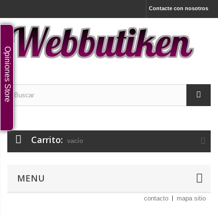
Contacte con nosotros
Opiniones Store
Carrito:
vacío
MENU
contacto
mapa sitio