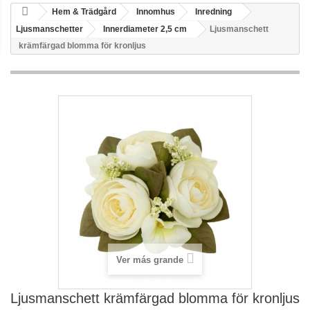
Hem & Trädgård
Innomhus
Inredning
Ljusmanschetter
Innerdiameter 2,5 cm
Ljusmanschett
krämfärgad blomma för kronljus
Ver más grande
Ljusmanschett krämfärgad blomma för kronljus