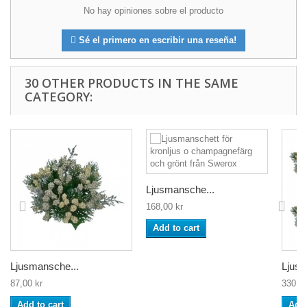
No hay opiniones sobre el producto
Sé el primero en escribir una reseña!
30 OTHER PRODUCTS IN THE SAME
CATEGORY:
Ljusmansche...
168,00 kr
Add to cart
Ljusmansche...
Ljusm
87,00 kr
330,00
Add to cart
Add 