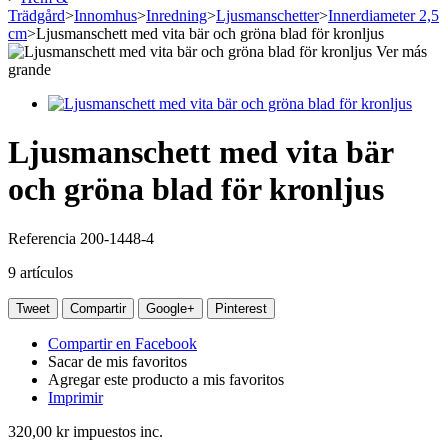
Trädgård
>
Innomhus
>
Inredning
>
Ljusmanschetter
>
Innerdiameter 2,5
cm
>
Ljusmanschett med vita bär och gröna blad för kronljus
Ver más
grande
Ljusmanschett med vita bär
och gröna blad för kronljus
Referencia
200-1448-4
9
artículos
Tweet
Compartir
Google+
Pinterest
Compartir en Facebook
Sacar de mis favoritos
Agregar este producto a mis favoritos
Imprimir
320,00 kr
impuestos inc.