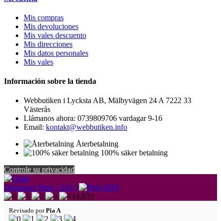
Mis compras
Mis devoluciones
Mis vales descuento
Mis direcciones
Mis datos personales
Mis vales
Información sobre la tienda
Webbutiken i Lycksta AB, Mälbyvägen 24 A 7222 33
Västerås
Llámanos ahora:
0739809706 vardagar 9-16
Email:
kontakt@webbutiken.info
Återbetalning
100% säker betalning
Controle su privacidad
Opiniones Store ( 216 )
(
4,8
/
5
)
Revisado por
Pia A