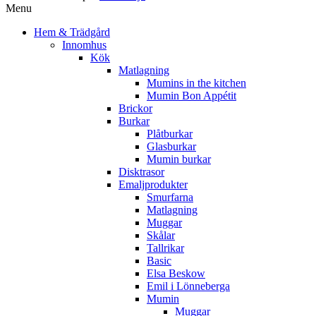
Menu
Hem & Trädgård
Innomhus
Kök
Matlagning
Mumins in the kitchen
Mumin Bon Appétit
Brickor
Burkar
Plåtburkar
Glasburkar
Mumin burkar
Disktrasor
Emaljprodukter
Smurfarna
Matlagning
Muggar
Skålar
Tallrikar
Basic
Elsa Beskow
Emil i Lönneberga
Mumin
Muggar