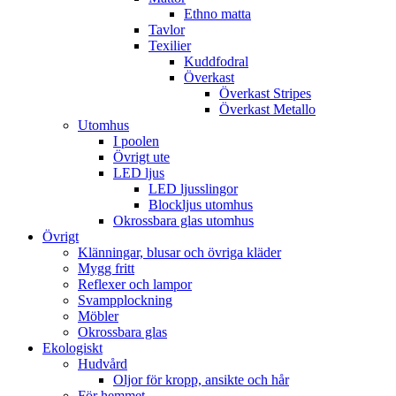
Ethno matta
Tavlor
Texilier
Kuddfodral
Överkast
Överkast Stripes
Överkast Metallo
Utomhus
I poolen
Övrigt ute
LED ljus
LED ljusslingor
Blockljus utomhus
Okrossbara glas utomhus
Övrigt
Klänningar, blusar och övriga kläder
Mygg fritt
Reflexer och lampor
Svampplockning
Möbler
Okrossbara glas
Ekologiskt
Hudvård
Oljor för kropp, ansikte och hår
För hemmet