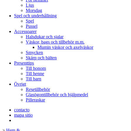
Ljus
Morsdag
Spel och underhållning
Spel
Pussel
Accessoarer
Halsdukar och sjalar
Väskor, bags och tillbehör m.m.
Mumin väskor och axelväskor
Smycken
Skärp och bälten
Presenttips
Till honom
Till henne
Till barn
Övrigt
Resetillbehör
Glasögontillbehör och hjälpmedel
Pilleraskar
contacto
mapa sitio
>
Hem &