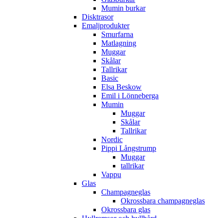
Mumin burkar
Disktrasor
Emaljprodukter
Smurfarna
Matlagning
Muggar
Skålar
Tallrikar
Basic
Elsa Beskow
Emil i Lönneberga
Mumin
Muggar
Skålar
Tallrikar
Nordic
Pippi Långstrump
Muggar
tallrikar
Vappu
Glas
Champagneglas
Okrossbara champagneglas
Okrossbara glas