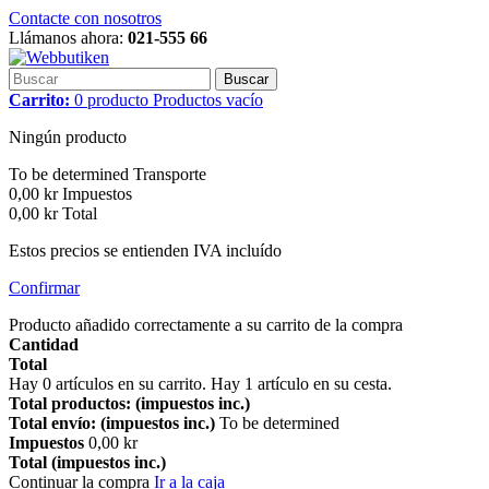
Contacte con nosotros
Llámanos ahora:
021-555 66
Buscar
Carrito:
0
producto
Productos
vacío
Ningún producto
To be determined
Transporte
0,00 kr
Impuestos
0,00 kr
Total
Estos precios se entienden IVA incluído
Confirmar
Producto añadido correctamente a su carrito de la compra
Cantidad
Total
Hay
0
artículos en su carrito.
Hay 1 artículo en su cesta.
Total productos: (impuestos inc.)
Total envío: (impuestos inc.)
To be determined
Impuestos
0,00 kr
Total (impuestos inc.)
Continuar la compra
Ir a la caja