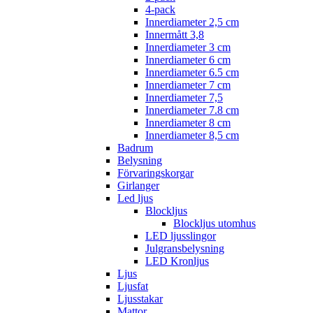
4-pack
Innerdiameter 2,5 cm
Innermått 3,8
Innerdiameter 3 cm
Innerdiameter 6 cm
Innerdiameter 6.5 cm
Innerdiameter 7 cm
Innerdiameter 7,5
Innerdiameter 7.8 cm
Innerdiameter 8 cm
Innerdiameter 8,5 cm
Badrum
Belysning
Förvaringskorgar
Girlanger
Led ljus
Blockljus
Blockljus utomhus
LED ljusslingor
Julgransbelysning
LED Kronljus
Ljus
Ljusfat
Ljusstakar
Mattor