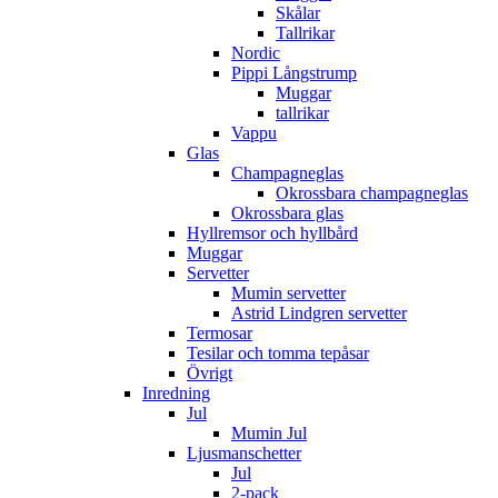
Skålar
Tallrikar
Nordic
Pippi Långstrump
Muggar
tallrikar
Vappu
Glas
Champagneglas
Okrossbara champagneglas
Okrossbara glas
Hyllremsor och hyllbård
Muggar
Servetter
Mumin servetter
Astrid Lindgren servetter
Termosar
Tesilar och tomma tepåsar
Övrigt
Inredning
Jul
Mumin Jul
Ljusmanschetter
Jul
2-pack