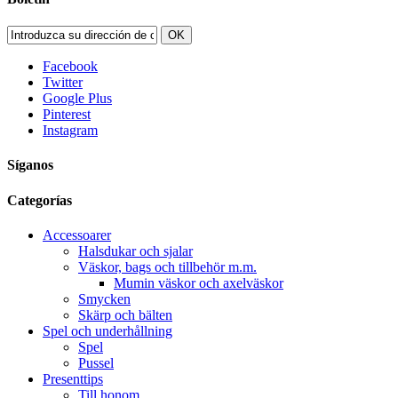
OK
Facebook
Twitter
Google Plus
Pinterest
Instagram
Síganos
Categorías
Accessoarer
Halsdukar och sjalar
Väskor, bags och tillbehör m.m.
Mumin väskor och axelväskor
Smycken
Skärp och bälten
Spel och underhållning
Spel
Pussel
Presenttips
Till honom