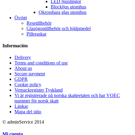
LED ljusslingor
Blockljus utomhus
Okrossbara glas utomhus
Övrigt
Resetillbehör
Glasögontillbehör och hjälpmedel
Pilleraskar
Información
Delivery
Terms and conditions of use
About us
Secure payment
GDPR
Cookie policy
Verpackregister Tyskland
Vi är registrerade på norska skatteetaten och har VOEC
nummer för norsk skatt
Länkar
Mapa del sitio
© adminService 2014
Mi cuenta