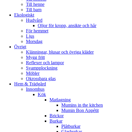
Till henne
Till barn
Ekologiskt
Hudvård
Oljor för kropp, ansikte och hår
För hemmet
Ljus
Morsdag
Övrigt
Klänningar, blusar och övriga kläder
Mygg fritt
Reflexer och lampor
Svampplockning
Möbler
Okrossbara glas
Hem & Trädgård
Innomhus
Kök
Matlagning
Mumins in the kitchen
Mumin Bon Appétit
Brickor
Burkar
Plåtburkar
Glasburkar