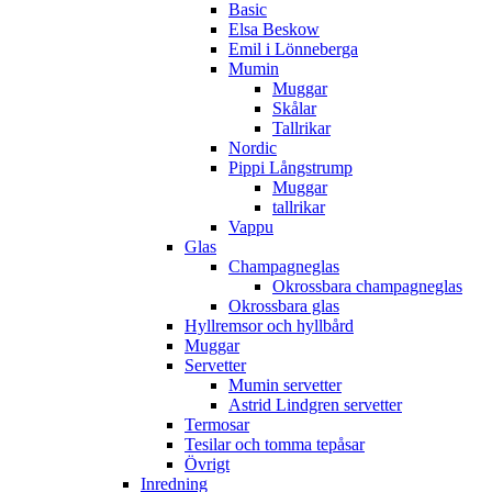
Basic
Elsa Beskow
Emil i Lönneberga
Mumin
Muggar
Skålar
Tallrikar
Nordic
Pippi Långstrump
Muggar
tallrikar
Vappu
Glas
Champagneglas
Okrossbara champagneglas
Okrossbara glas
Hyllremsor och hyllbård
Muggar
Servetter
Mumin servetter
Astrid Lindgren servetter
Termosar
Tesilar och tomma tepåsar
Övrigt
Inredning