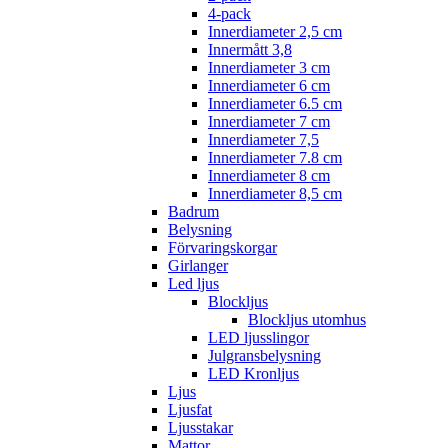
4-pack
Innerdiameter 2,5 cm
Innermått 3,8
Innerdiameter 3 cm
Innerdiameter 6 cm
Innerdiameter 6.5 cm
Innerdiameter 7 cm
Innerdiameter 7,5
Innerdiameter 7.8 cm
Innerdiameter 8 cm
Innerdiameter 8,5 cm
Badrum
Belysning
Förvaringskorgar
Girlanger
Led ljus
Blockljus
Blockljus utomhus
LED ljusslingor
Julgransbelysning
LED Kronljus
Ljus
Ljusfat
Ljusstakar
Mattor