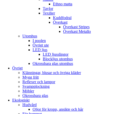
Ethno matta
Tavlor
Texilier
Kuddfodral
Överkast
Överkast Stripes
Överkast Metallo
Utomhus
I poolen
Övrigt ute
LED ljus
LED ljusslingor
Blockljus utomhus
Okrossbara glas utomhus
Övrigt
Klänningar, blusar och övriga kläder
Mygg fritt
Reflexer och lampor
Svampplockning
Möbler
Okrossbara glas
Ekologiskt
Hudvård
Oljor för kropp, ansikte och hår
För hemmet