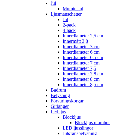
Jul
Mumin Jul
Ljusmanschetter
Jul
2-pack
4-pack
Innerdiameter 2,5 cm
Innermått 3,8
Innerdiameter 3 cm
Innerdiameter 6 cm
Innerdiameter 6.5 cm
Innerdiameter 7 cm
Innerdiameter 7,5
Innerdiameter 7.8 cm
Innerdiameter 8 cm
Innerdiameter 8,5 cm
Badrum
Belysning
Förvaringskorgar
Girlanger
Led ljus
Blockljus
Blockljus utomhus
LED ljusslingor
Julgransbelysning