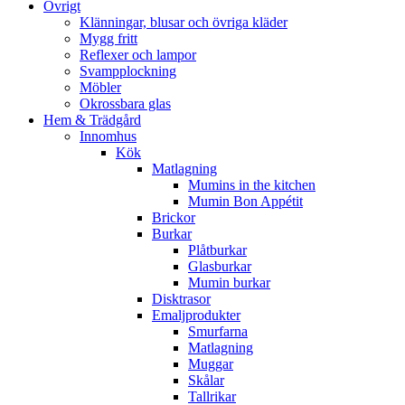
Övrigt
Klänningar, blusar och övriga kläder
Mygg fritt
Reflexer och lampor
Svampplockning
Möbler
Okrossbara glas
Hem & Trädgård
Innomhus
Kök
Matlagning
Mumins in the kitchen
Mumin Bon Appétit
Brickor
Burkar
Plåtburkar
Glasburkar
Mumin burkar
Disktrasor
Emaljprodukter
Smurfarna
Matlagning
Muggar
Skålar
Tallrikar