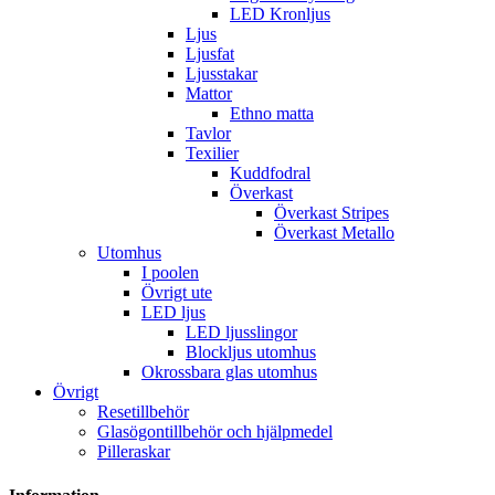
LED Kronljus
Ljus
Ljusfat
Ljusstakar
Mattor
Ethno matta
Tavlor
Texilier
Kuddfodral
Överkast
Överkast Stripes
Överkast Metallo
Utomhus
I poolen
Övrigt ute
LED ljus
LED ljusslingor
Blockljus utomhus
Okrossbara glas utomhus
Övrigt
Resetillbehör
Glasögontillbehör och hjälpmedel
Pilleraskar