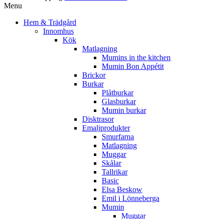
Menu
Hem & Trädgård
Innomhus
Kök
Matlagning
Mumins in the kitchen
Mumin Bon Appétit
Brickor
Burkar
Plåtburkar
Glasburkar
Mumin burkar
Disktrasor
Emaljprodukter
Smurfarna
Matlagning
Muggar
Skålar
Tallrikar
Basic
Elsa Beskow
Emil i Lönneberga
Mumin
Muggar