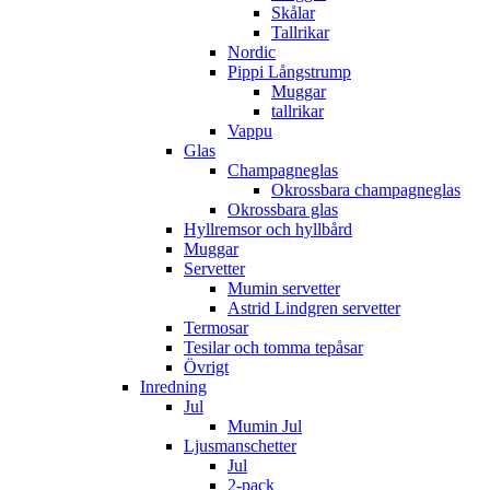
Skålar
Tallrikar
Nordic
Pippi Långstrump
Muggar
tallrikar
Vappu
Glas
Champagneglas
Okrossbara champagneglas
Okrossbara glas
Hyllremsor och hyllbård
Muggar
Servetter
Mumin servetter
Astrid Lindgren servetter
Termosar
Tesilar och tomma tepåsar
Övrigt
Inredning
Jul
Mumin Jul
Ljusmanschetter
Jul
2-pack