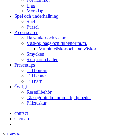
Ljus
Morsdag
Spel och underhållning
Spel
Pussel
Accessoarer
Halsdukar och sjalar
Väskor, bags och tillbehör m.m.
Mumin väskor och axelväskor
Smycken
Skärp och bälten
Presenttips
Till honom
Till henne
Till barn
Övrigt
Resetillbehör
Glasögontillbehör och hjälpmedel
Pilleraskar
contact
sitemap
>
Hem &