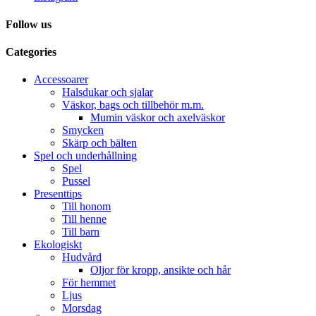
Follow us
Categories
Accessoarer
Halsdukar och sjalar
Väskor, bags och tillbehör m.m.
Mumin väskor och axelväskor
Smycken
Skärp och bälten
Spel och underhållning
Spel
Pussel
Presenttips
Till honom
Till henne
Till barn
Ekologiskt
Hudvård
Oljor för kropp, ansikte och hår
För hemmet
Ljus
Morsdag