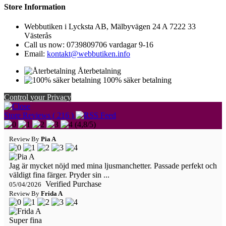
Store Information
Webbutiken i Lycksta AB, Mälbyvägen 24 A 7222 33
Västerås
Call us now:
0739809706 vardagar 9-16
Email:
kontakt@webbutiken.info
Återbetalning
100% säker betalning
Control your Privacy
Store Reviews ( 216 )
(
4,8
/
5
)
Review By
Pia A
Jag är mycket nöjd med mina ljusmanchetter. Passade perfekt och
väldigt fina färger. Pryder sin ...
Verified Purchase
05/04/2026
Review By
Frida A
Super fina