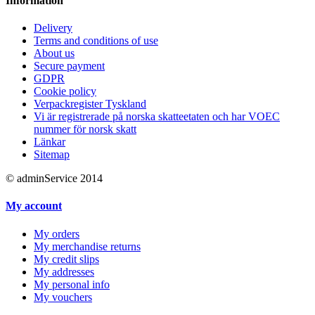
Information
Delivery
Terms and conditions of use
About us
Secure payment
GDPR
Cookie policy
Verpackregister Tyskland
Vi är registrerade på norska skatteetaten och har VOEC
nummer för norsk skatt
Länkar
Sitemap
© adminService 2014
My account
My orders
My merchandise returns
My credit slips
My addresses
My personal info
My vouchers