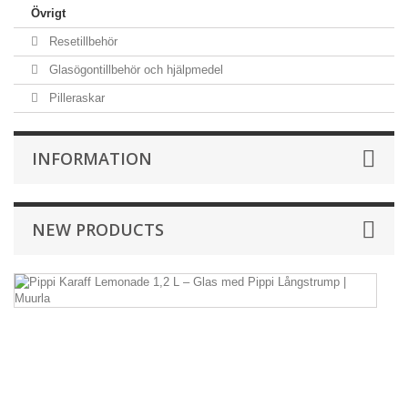
Övrigt
Resetillbehör
Glasögontillbehör och hjälpmedel
Pilleraskar
INFORMATION
NEW PRODUCTS
Pi
Ka
L
1,
L
–
G
m