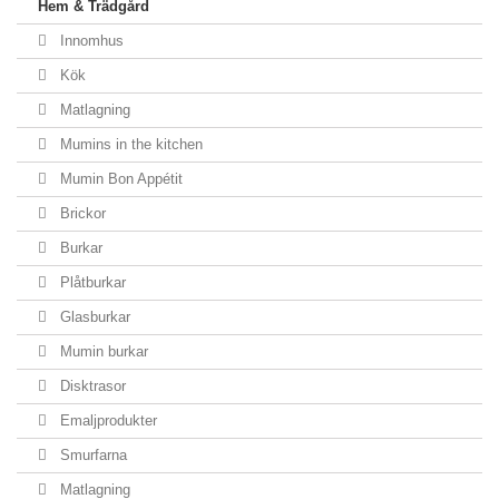
Hem & Trädgård
Innomhus
Kök
Matlagning
Mumins in the kitchen
Mumin Bon Appétit
Brickor
Burkar
Plåtburkar
Glasburkar
Mumin burkar
Disktrasor
Emaljprodukter
Smurfarna
Matlagning