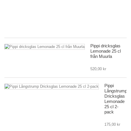
Pi
L
|
Mu
19
Pippi dricksglas
Lemonade 25 cl
från Muurla
520,00 kr
Pippi
Långstrump
Dricksglas
Lemonade
25 cl 2-
pack
175,00 kr