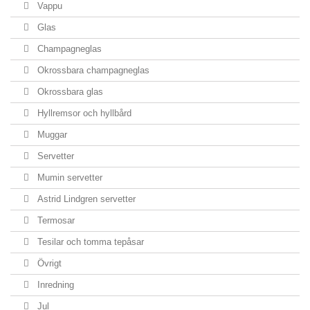
Vappu
Glas
Champagneglas
Okrossbara champagneglas
Okrossbara glas
Hyllremsor och hyllbård
Muggar
Servetter
Mumin servetter
Astrid Lindgren servetter
Termosar
Tesilar och tomma tepåsar
Övrigt
Inredning
Jul