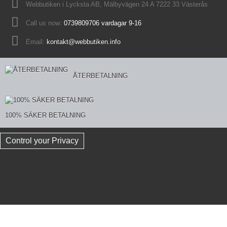
Webbutiken i Lycksta AB, Mälbyvägen 24 A 7222 33 Västerås
Call us now:
0739809706 vardagar 9-16
Email:
kontakt@webbutiken.info
ÅTERBETALNING
100% SÄKER BETALNING
Control your Privacy