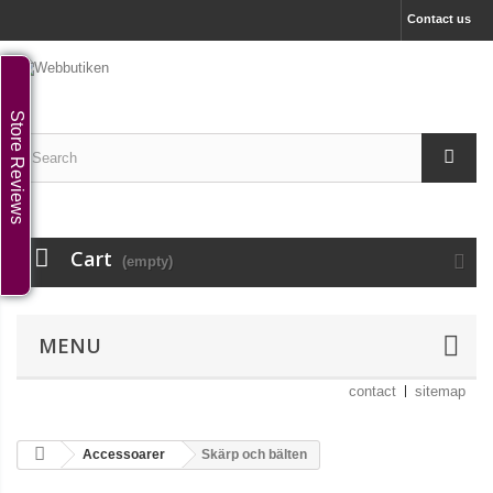
Contact us
Store Reviews
Cart
(empty)
MENU
contact
sitemap
Accessoarer
Skärp och bälten