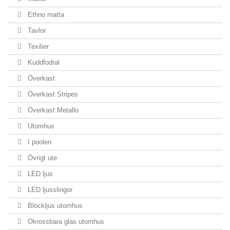
Ethno matta
Tavlor
Texilier
Kuddfodral
Överkast
Överkast Stripes
Överkast Metallo
Utomhus
I poolen
Övrigt ute
LED ljus
LED ljusslingor
Blockljus utomhus
Okrossbara glas utomhus