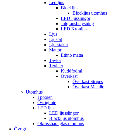
Led ljus
Blockljus
Blockljus utomhus
LED ljusslingor
Julgransbelysning
LED Kronljus
Ljus
Ljusfat
Ljusstakar
Mattor
Ethno matta
Tavlor
Texilier
Kuddfodral
Överkast
Överkast Stripes
Överkast Metallo
Utomhus
I poolen
Övrigt ute
LED ljus
LED ljusslingor
Blockljus utomhus
Okrossbara glas utomhus
Övrigt