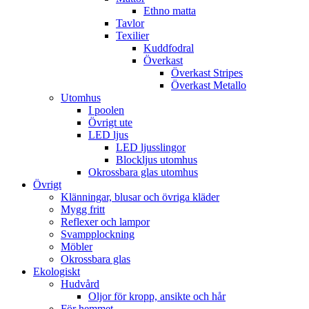
Ethno matta
Tavlor
Texilier
Kuddfodral
Överkast
Överkast Stripes
Överkast Metallo
Utomhus
I poolen
Övrigt ute
LED ljus
LED ljusslingor
Blockljus utomhus
Okrossbara glas utomhus
Övrigt
Klänningar, blusar och övriga kläder
Mygg fritt
Reflexer och lampor
Svampplockning
Möbler
Okrossbara glas
Ekologiskt
Hudvård
Oljor för kropp, ansikte och hår
För hemmet