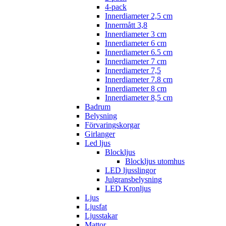
4-pack
Innerdiameter 2,5 cm
Innermått 3,8
Innerdiameter 3 cm
Innerdiameter 6 cm
Innerdiameter 6.5 cm
Innerdiameter 7 cm
Innerdiameter 7,5
Innerdiameter 7.8 cm
Innerdiameter 8 cm
Innerdiameter 8,5 cm
Badrum
Belysning
Förvaringskorgar
Girlanger
Led ljus
Blockljus
Blockljus utomhus
LED ljusslingor
Julgransbelysning
LED Kronljus
Ljus
Ljusfat
Ljusstakar
Mattor