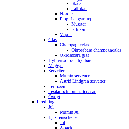
Skålar
Tallrikar
Nordic
Pippi Långstrump
Muggar
tallrikar
Vappu
Glas
Champagneglas
Okrossbara champagneglas
Okrossbara glas
Hyllremsor och hyllbård
Muggar
Servetter
Mumin servetter
Astrid Lindgren servetter
Termosar
Tesilar och tomma tepåsar
Övrigt
Inredning
Jul
Mumin Jul
Ljusmanschetter
Jul
2-pack