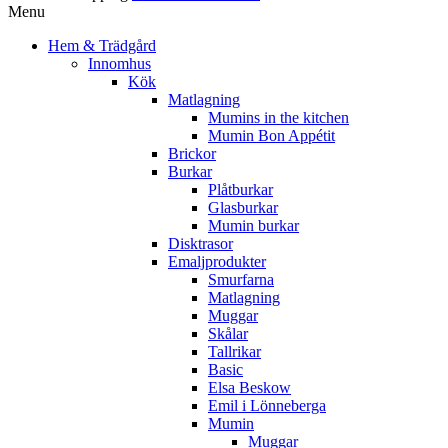
Menu
Hem & Trädgård
Innomhus
Kök
Matlagning
Mumins in the kitchen
Mumin Bon Appétit
Brickor
Burkar
Plåtburkar
Glasburkar
Mumin burkar
Disktrasor
Emaljprodukter
Smurfarna
Matlagning
Muggar
Skålar
Tallrikar
Basic
Elsa Beskow
Emil i Lönneberga
Mumin
Muggar