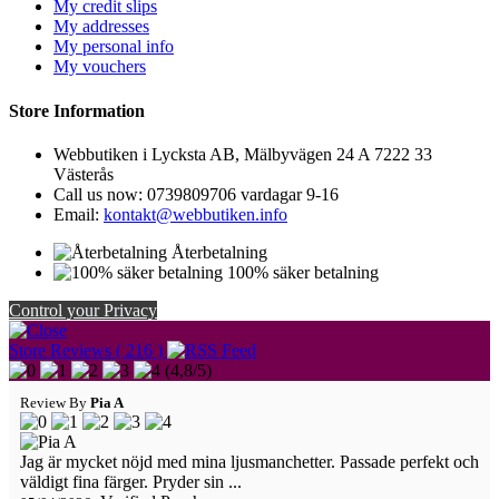
My credit slips
My addresses
My personal info
My vouchers
Store Information
Webbutiken i Lycksta AB, Mälbyvägen 24 A 7222 33
Västerås
Call us now:
0739809706 vardagar 9-16
Email:
kontakt@webbutiken.info
Återbetalning
100% säker betalning
Control your Privacy
Store Reviews ( 216 )
(
4,8
/
5
)
Review By
Pia A
Jag är mycket nöjd med mina ljusmanchetter. Passade perfekt och
väldigt fina färger. Pryder sin ...