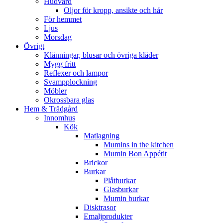
Hudvård
Oljor för kropp, ansikte och hår
För hemmet
Ljus
Morsdag
Övrigt
Klänningar, blusar och övriga kläder
Mygg fritt
Reflexer och lampor
Svampplockning
Möbler
Okrossbara glas
Hem & Trädgård
Innomhus
Kök
Matlagning
Mumins in the kitchen
Mumin Bon Appétit
Brickor
Burkar
Plåtburkar
Glasburkar
Mumin burkar
Disktrasor
Emaljprodukter