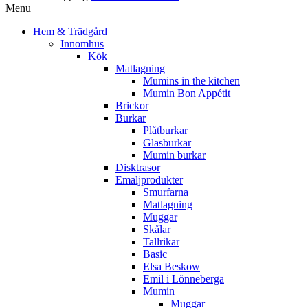
Menu
Hem & Trädgård
Innomhus
Kök
Matlagning
Mumins in the kitchen
Mumin Bon Appétit
Brickor
Burkar
Plåtburkar
Glasburkar
Mumin burkar
Disktrasor
Emaljprodukter
Smurfarna
Matlagning
Muggar
Skålar
Tallrikar
Basic
Elsa Beskow
Emil i Lönneberga
Mumin
Muggar