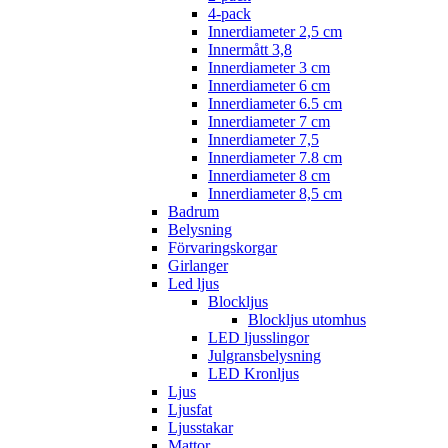
4-pack
Innerdiameter 2,5 cm
Innermått 3,8
Innerdiameter 3 cm
Innerdiameter 6 cm
Innerdiameter 6.5 cm
Innerdiameter 7 cm
Innerdiameter 7,5
Innerdiameter 7.8 cm
Innerdiameter 8 cm
Innerdiameter 8,5 cm
Badrum
Belysning
Förvaringskorgar
Girlanger
Led ljus
Blockljus
Blockljus utomhus
LED ljusslingor
Julgransbelysning
LED Kronljus
Ljus
Ljusfat
Ljusstakar
Mattor