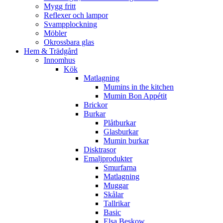
Mygg fritt
Reflexer och lampor
Svampplockning
Möbler
Okrossbara glas
Hem & Trädgård
Innomhus
Kök
Matlagning
Mumins in the kitchen
Mumin Bon Appétit
Brickor
Burkar
Plåtburkar
Glasburkar
Mumin burkar
Disktrasor
Emaljprodukter
Smurfarna
Matlagning
Muggar
Skålar
Tallrikar
Basic
Elsa Beskow