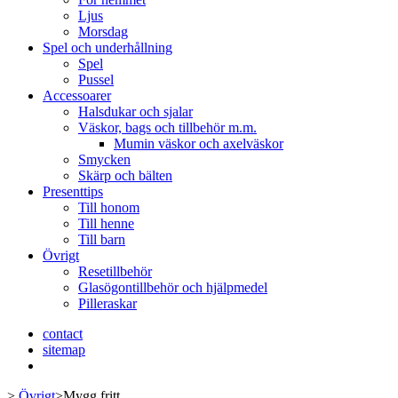
Ljus
Morsdag
Spel och underhållning
Spel
Pussel
Accessoarer
Halsdukar och sjalar
Väskor, bags och tillbehör m.m.
Mumin väskor och axelväskor
Smycken
Skärp och bälten
Presenttips
Till honom
Till henne
Till barn
Övrigt
Resetillbehör
Glasögontillbehör och hjälpmedel
Pilleraskar
contact
sitemap
>
Övrigt
>
Mygg fritt