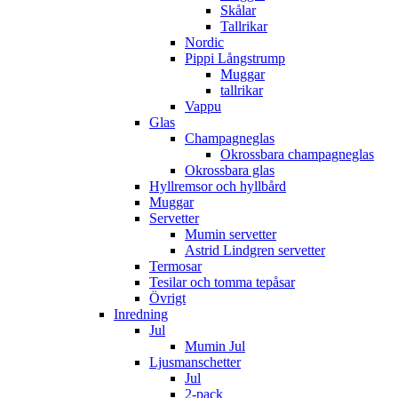
Skålar
Tallrikar
Nordic
Pippi Långstrump
Muggar
tallrikar
Vappu
Glas
Champagneglas
Okrossbara champagneglas
Okrossbara glas
Hyllremsor och hyllbård
Muggar
Servetter
Mumin servetter
Astrid Lindgren servetter
Termosar
Tesilar och tomma tepåsar
Övrigt
Inredning
Jul
Mumin Jul
Ljusmanschetter
Jul
2-pack