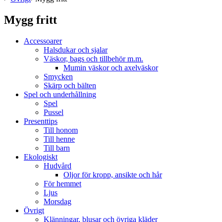
Mygg fritt
Accessoarer
Halsdukar och sjalar
Väskor, bags och tillbehör m.m.
Mumin väskor och axelväskor
Smycken
Skärp och bälten
Spel och underhållning
Spel
Pussel
Presenttips
Till honom
Till henne
Till barn
Ekologiskt
Hudvård
Oljor för kropp, ansikte och hår
För hemmet
Ljus
Morsdag
Övrigt
Klänningar, blusar och övriga kläder