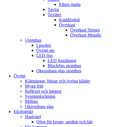
Ethno matta
Tavlor
Texilier
Kuddfodral
Överkast
Överkast Stripes
Överkast Metallo
Utomhus
I poolen
Övrigt ute
LED ljus
LED ljusslingor
Blockljus utomhus
Okrossbara glas utomhus
Övrigt
Klänningar, blusar och övriga kläder
Mygg fritt
Reflexer och lampor
Svampplockning
Möbler
Okrossbara glas
Ekologiskt
Hudvård
Oljor för kropp, ansikte och hår
För hemmet