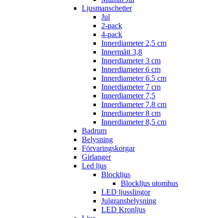
Ljusmanschetter
Jul
2-pack
4-pack
Innerdiameter 2,5 cm
Innermått 3,8
Innerdiameter 3 cm
Innerdiameter 6 cm
Innerdiameter 6.5 cm
Innerdiameter 7 cm
Innerdiameter 7,5
Innerdiameter 7.8 cm
Innerdiameter 8 cm
Innerdiameter 8,5 cm
Badrum
Belysning
Förvaringskorgar
Girlanger
Led ljus
Blockljus
Blockljus utomhus
LED ljusslingor
Julgransbelysning
LED Kronljus