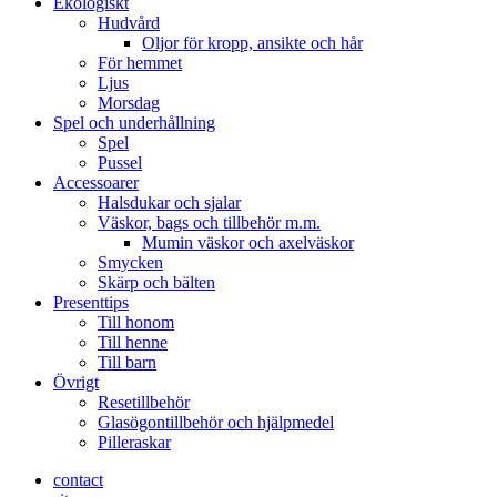
Ekologiskt
Hudvård
Oljor för kropp, ansikte och hår
För hemmet
Ljus
Morsdag
Spel och underhållning
Spel
Pussel
Accessoarer
Halsdukar och sjalar
Väskor, bags och tillbehör m.m.
Mumin väskor och axelväskor
Smycken
Skärp och bälten
Presenttips
Till honom
Till henne
Till barn
Övrigt
Resetillbehör
Glasögontillbehör och hjälpmedel
Pilleraskar
contact