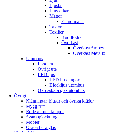
Ljus
Ljusfat
Ljusstakar
Mattor
Ethno matta
Tavlor
Texilier
Kuddfodral
Överkast
Överkast Stripes
Överkast Metallo
Utomhus
I poolen
Övrigt ute
LED ljus
LED ljusslingor
Blockljus utomhus
Okrossbara glas utomhus
Övrigt
Klänningar, blusar och övriga kläder
Mygg fritt
Reflexer och lampor
Svampplockning
Möbler
Okrossbara glas