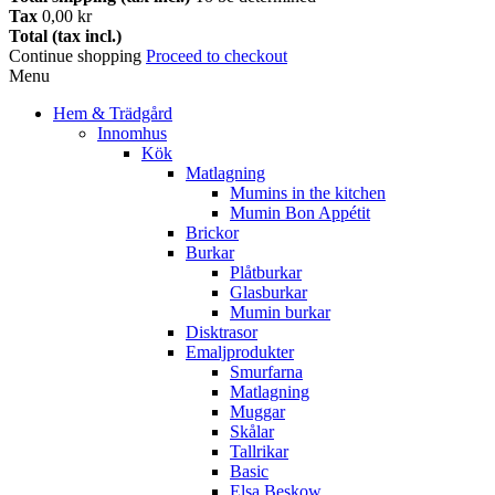
Tax
0,00 kr
Total (tax incl.)
Continue shopping
Proceed to checkout
Menu
Hem & Trädgård
Innomhus
Kök
Matlagning
Mumins in the kitchen
Mumin Bon Appétit
Brickor
Burkar
Plåtburkar
Glasburkar
Mumin burkar
Disktrasor
Emaljprodukter
Smurfarna
Matlagning
Muggar
Skålar
Tallrikar
Basic
Elsa Beskow