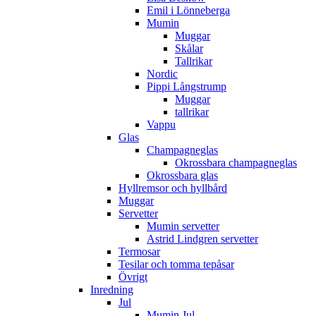
Emil i Lönneberga
Mumin
Muggar
Skålar
Tallrikar
Nordic
Pippi Långstrump
Muggar
tallrikar
Vappu
Glas
Champagneglas
Okrossbara champagneglas
Okrossbara glas
Hyllremsor och hyllbård
Muggar
Servetter
Mumin servetter
Astrid Lindgren servetter
Termosar
Tesilar och tomma tepåsar
Övrigt
Inredning
Jul
Mumin Jul