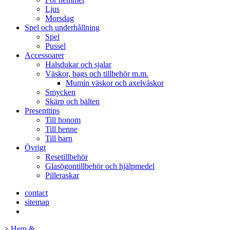
Ljus
Morsdag
Spel och underhållning
Spel
Pussel
Accessoarer
Halsdukar och sjalar
Väskor, bags och tillbehör m.m.
Mumin väskor och axelväskor
Smycken
Skärp och bälten
Presenttips
Till honom
Till henne
Till barn
Övrigt
Resetillbehör
Glasögontillbehör och hjälpmedel
Pilleraskar
contact
sitemap
>
Hem &