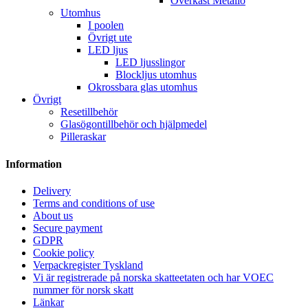
Överkast Metallo
Utomhus
I poolen
Övrigt ute
LED ljus
LED ljusslingor
Blockljus utomhus
Okrossbara glas utomhus
Övrigt
Resetillbehör
Glasögontillbehör och hjälpmedel
Pilleraskar
Information
Delivery
Terms and conditions of use
About us
Secure payment
GDPR
Cookie policy
Verpackregister Tyskland
Vi är registrerade på norska skatteetaten och har VOEC
nummer för norsk skatt
Länkar