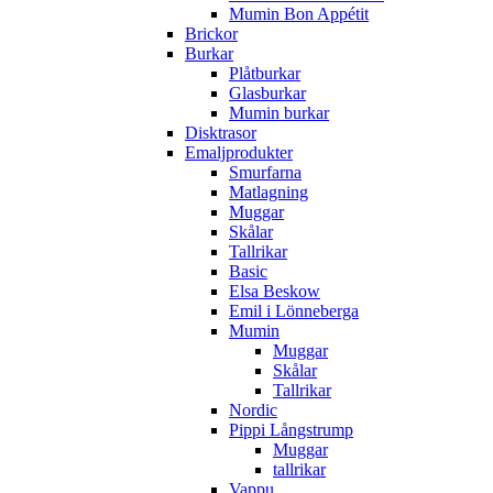
Mumin Bon Appétit
Brickor
Burkar
Plåtburkar
Glasburkar
Mumin burkar
Disktrasor
Emaljprodukter
Smurfarna
Matlagning
Muggar
Skålar
Tallrikar
Basic
Elsa Beskow
Emil i Lönneberga
Mumin
Muggar
Skålar
Tallrikar
Nordic
Pippi Långstrump
Muggar
tallrikar
Vappu