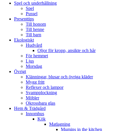
Spel och underhållning
Spel
Pussel
Presenttips
Till honom
Till henne
Till barn
Ekologiskt
Hudvård
Oljor för kropp, ansikte och hår
För hemmet
Ljus
Morsdag
Övrigt
Klänningar, blusar och övriga kläder
Mygg fritt
Reflexer och lampor
Svampplockning
Möbler
Okrossbara glas
Hem & Trädgård
Innomhus
Kök
Matlagning
Mumins in the kitchen