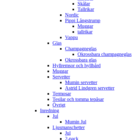
Skålar
Tallrikar
Nordic
Pippi Långstrump
Muggar
tallrikar
Vappu
Glas
Champagneglas
Okrossbara champagneglas
Okrossbara glas
Hyllremsor och hyllbård
Muggar
Servetter
Mumin servetter
Astrid Lindgren servetter
Termosar
Tesilar och tomma tepåsar
Övrigt
Inredning
Jul
Mumin Jul
Ljusmanschetter
Jul
2-pack