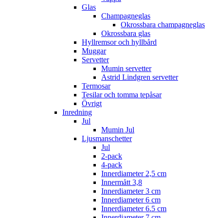
Glas
Champagneglas
Okrossbara champagneglas
Okrossbara glas
Hyllremsor och hyllbård
Muggar
Servetter
Mumin servetter
Astrid Lindgren servetter
Termosar
Tesilar och tomma tepåsar
Övrigt
Inredning
Jul
Mumin Jul
Ljusmanschetter
Jul
2-pack
4-pack
Innerdiameter 2,5 cm
Innermått 3,8
Innerdiameter 3 cm
Innerdiameter 6 cm
Innerdiameter 6.5 cm
Innerdiameter 7 cm