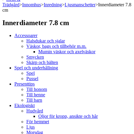
Trädgård
>
Innomhus
>
Inredning
>
Ljusmanschetter
>
Innerdiameter 7.8
cm
Innerdiameter 7.8 cm
Accessoarer
Halsdukar och sjalar
Väskor, bags och tillbehör m.m.
Mumin väskor och axelväskor
Smycken
Skärp och bälten
Spel och underhållning
Spel
Pussel
Presenttips
Till honom
Till henne
Till barn
Ekologiskt
Hudvård
Oljor för kropp, ansikte och hår
För hemmet
Ljus
Morsdag