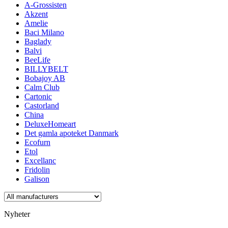
A-Grossisten
Akzent
Amelie
Baci Milano
Baglady
Balvi
BeeLife
BILLYBELT
Bobajoy AB
Calm Club
Cartonic
Castorland
China
DeluxeHomeart
Det gamla apoteket Danmark
Ecofurn
Etol
Excellanc
Fridolin
Galison
Nyheter