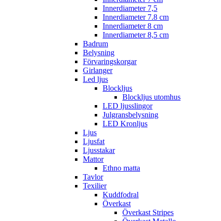
Innerdiameter 7,5
Innerdiameter 7.8 cm
Innerdiameter 8 cm
Innerdiameter 8,5 cm
Badrum
Belysning
Förvaringskorgar
Girlanger
Led ljus
Blockljus
Blockljus utomhus
LED ljusslingor
Julgransbelysning
LED Kronljus
Ljus
Ljusfat
Ljusstakar
Mattor
Ethno matta
Tavlor
Texilier
Kuddfodral
Överkast
Överkast Stripes