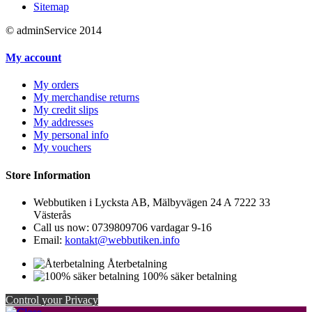
Sitemap
© adminService 2014
My account
My orders
My merchandise returns
My credit slips
My addresses
My personal info
My vouchers
Store Information
Webbutiken i Lycksta AB, Mälbyvägen 24 A 7222 33
Västerås
Call us now:
0739809706 vardagar 9-16
Email:
kontakt@webbutiken.info
Återbetalning
100% säker betalning
Control your Privacy