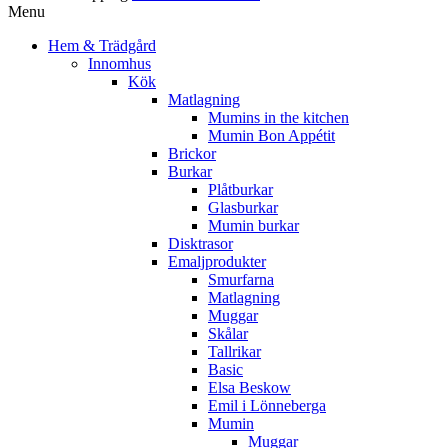
Menu
Hem & Trädgård
Innomhus
Kök
Matlagning
Mumins in the kitchen
Mumin Bon Appétit
Brickor
Burkar
Plåtburkar
Glasburkar
Mumin burkar
Disktrasor
Emaljprodukter
Smurfarna
Matlagning
Muggar
Skålar
Tallrikar
Basic
Elsa Beskow
Emil i Lönneberga
Mumin
Muggar