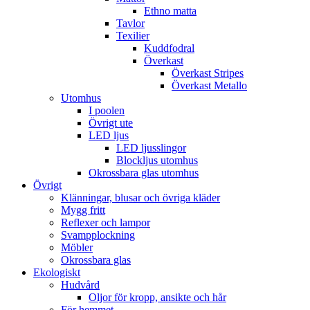
Ethno matta
Tavlor
Texilier
Kuddfodral
Överkast
Överkast Stripes
Överkast Metallo
Utomhus
I poolen
Övrigt ute
LED ljus
LED ljusslingor
Blockljus utomhus
Okrossbara glas utomhus
Övrigt
Klänningar, blusar och övriga kläder
Mygg fritt
Reflexer och lampor
Svampplockning
Möbler
Okrossbara glas
Ekologiskt
Hudvård
Oljor för kropp, ansikte och hår
För hemmet