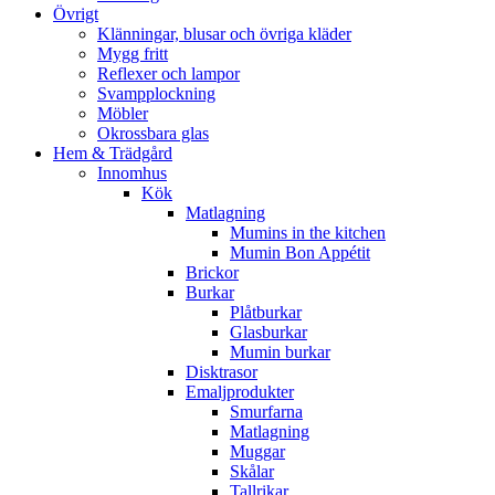
Övrigt
Klänningar, blusar och övriga kläder
Mygg fritt
Reflexer och lampor
Svampplockning
Möbler
Okrossbara glas
Hem & Trädgård
Innomhus
Kök
Matlagning
Mumins in the kitchen
Mumin Bon Appétit
Brickor
Burkar
Plåtburkar
Glasburkar
Mumin burkar
Disktrasor
Emaljprodukter
Smurfarna
Matlagning
Muggar
Skålar
Tallrikar