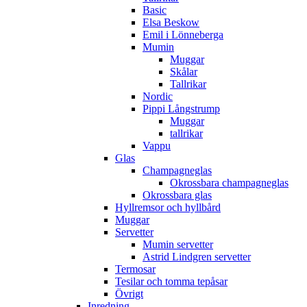
Basic
Elsa Beskow
Emil i Lönneberga
Mumin
Muggar
Skålar
Tallrikar
Nordic
Pippi Långstrump
Muggar
tallrikar
Vappu
Glas
Champagneglas
Okrossbara champagneglas
Okrossbara glas
Hyllremsor och hyllbård
Muggar
Servetter
Mumin servetter
Astrid Lindgren servetter
Termosar
Tesilar och tomma tepåsar
Övrigt
Inredning