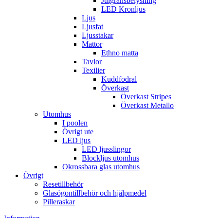
Julgransbelysning
LED Kronljus
Ljus
Ljusfat
Ljusstakar
Mattor
Ethno matta
Tavlor
Texilier
Kuddfodral
Överkast
Överkast Stripes
Överkast Metallo
Utomhus
I poolen
Övrigt ute
LED ljus
LED ljusslingor
Blockljus utomhus
Okrossbara glas utomhus
Övrigt
Resetillbehör
Glasögontillbehör och hjälpmedel
Pilleraskar