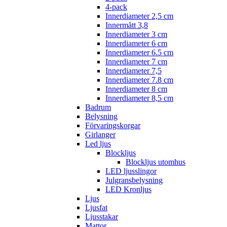
4-pack
Innerdiameter 2,5 cm
Innermått 3,8
Innerdiameter 3 cm
Innerdiameter 6 cm
Innerdiameter 6.5 cm
Innerdiameter 7 cm
Innerdiameter 7,5
Innerdiameter 7.8 cm
Innerdiameter 8 cm
Innerdiameter 8,5 cm
Badrum
Belysning
Förvaringskorgar
Girlanger
Led ljus
Blockljus
Blockljus utomhus
LED ljusslingor
Julgransbelysning
LED Kronljus
Ljus
Ljusfat
Ljusstakar
Mattor