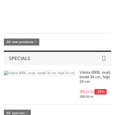
Pi
L
|
Mu
19
All new products
SPECIALS
Väska 8006, svart,
bredd 34 cm, höjd
24 cm
-10%
359,10 kr
399,00 kr
All specials