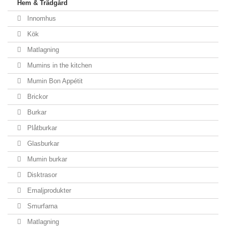
Hem & Trädgård
Innomhus
Kök
Matlagning
Mumins in the kitchen
Mumin Bon Appétit
Brickor
Burkar
Plåtburkar
Glasburkar
Mumin burkar
Disktrasor
Emaljprodukter
Smurfarna
Matlagning