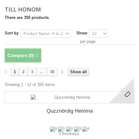
TILL HONOM
There are 350 products.
Sort by
Show
per page
Compare (
0
)
1
2
3
...
30
Show all
Showing 1 - 12 of 350 items
Quzznördig Hemma
0 Review(s)