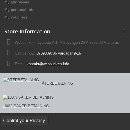
My addresses
My personal info
My vouchers
Store Information
Webbutiken i Lycksta AB, Mälbyvägen 24 A 7222 33 Västerås
Call us now:
0739809706 vardagar 9-16
Email:
kontakt@webbutiken.info
ÅTERBETALNING
100% SÄKER BETALNING
Control your Privacy