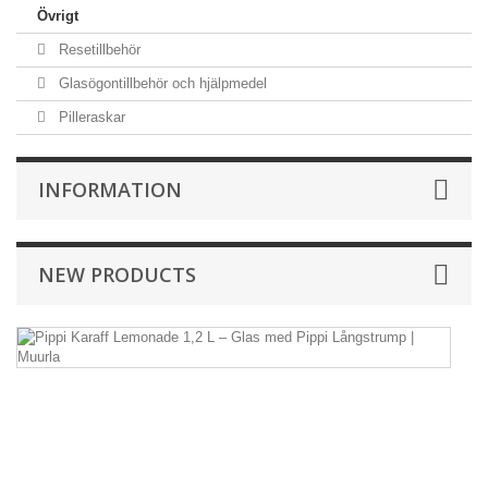
Övrigt
Resetillbehör
Glasögontillbehör och hjälpmedel
Pilleraskar
INFORMATION
NEW PRODUCTS
Pi
Ka
L
1,
L
–
G
m