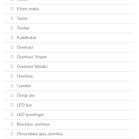
Ethno matta
Tavlor
Texilier
Kuddfodral
Överkast
Överkast Stripes
Överkast Metallo
Utomhus
I poolen
Övrigt ute
LED ljus
LED ljusslingor
Blockljus utomhus
Okrossbara glas utomhus