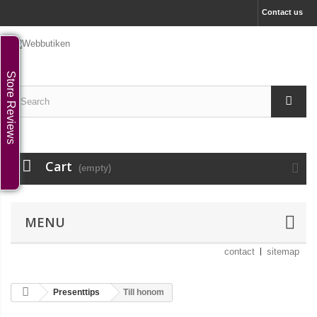
Contact us
Store Reviews
Cart
(empty)
MENU
contact
sitemap
Presenttips
Till honom