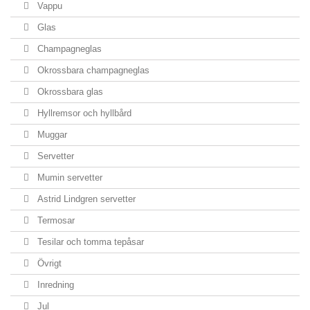
Vappu
Glas
Champagneglas
Okrossbara champagneglas
Okrossbara glas
Hyllremsor och hyllbård
Muggar
Servetter
Mumin servetter
Astrid Lindgren servetter
Termosar
Tesilar och tomma tepåsar
Övrigt
Inredning
Jul