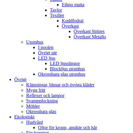
Ethno matta
Tavlor
Texilier
Kuddfodral
Överkast
Överkast Stripes
Överkast Metallo
Utomhus
I poolen
Övrigt ute
LED ljus
LED ljusslingor
Blockljus utomhus
Okrossbara glas utomhus
Övrigt
Klänningar, blusar och övriga kläder
Mygg fritt
Reflexer och lampor
Svampplockning
Möbler
Okrossbara glas
Ekologiskt
Hudvård
Oljor för kropp, ansikte och hår
För hemmet