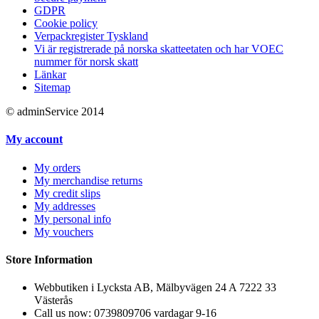
GDPR
Cookie policy
Verpackregister Tyskland
Vi är registrerade på norska skatteetaten och har VOEC
nummer för norsk skatt
Länkar
Sitemap
© adminService 2014
My account
My orders
My merchandise returns
My credit slips
My addresses
My personal info
My vouchers
Store Information
Webbutiken i Lycksta AB, Mälbyvägen 24 A 7222 33
Västerås
Call us now:
0739809706 vardagar 9-16