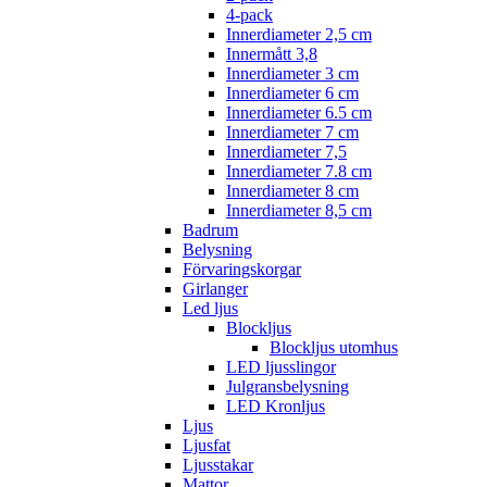
4-pack
Innerdiameter 2,5 cm
Innermått 3,8
Innerdiameter 3 cm
Innerdiameter 6 cm
Innerdiameter 6.5 cm
Innerdiameter 7 cm
Innerdiameter 7,5
Innerdiameter 7.8 cm
Innerdiameter 8 cm
Innerdiameter 8,5 cm
Badrum
Belysning
Förvaringskorgar
Girlanger
Led ljus
Blockljus
Blockljus utomhus
LED ljusslingor
Julgransbelysning
LED Kronljus
Ljus
Ljusfat
Ljusstakar
Mattor