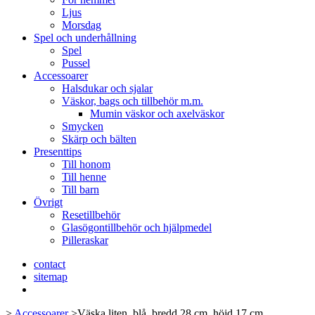
Ljus
Morsdag
Spel och underhållning
Spel
Pussel
Accessoarer
Halsdukar och sjalar
Väskor, bags och tillbehör m.m.
Mumin väskor och axelväskor
Smycken
Skärp och bälten
Presenttips
Till honom
Till henne
Till barn
Övrigt
Resetillbehör
Glasögontillbehör och hjälpmedel
Pilleraskar
contact
sitemap
>
Accessoarer
>
Väska liten, blå, bredd 28 cm, höjd 17 cm