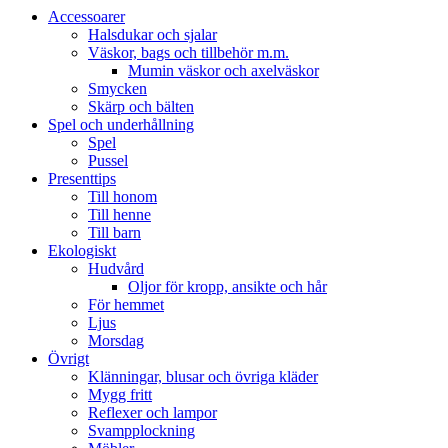
Accessoarer
Halsdukar och sjalar
Väskor, bags och tillbehör m.m.
Mumin väskor och axelväskor
Smycken
Skärp och bälten
Spel och underhållning
Spel
Pussel
Presenttips
Till honom
Till henne
Till barn
Ekologiskt
Hudvård
Oljor för kropp, ansikte och hår
För hemmet
Ljus
Morsdag
Övrigt
Klänningar, blusar och övriga kläder
Mygg fritt
Reflexer och lampor
Svampplockning