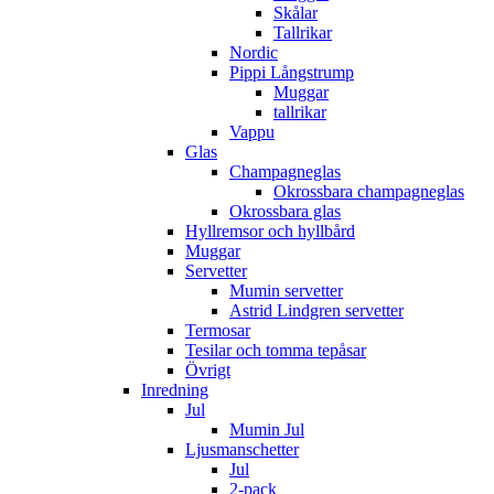
Skålar
Tallrikar
Nordic
Pippi Långstrump
Muggar
tallrikar
Vappu
Glas
Champagneglas
Okrossbara champagneglas
Okrossbara glas
Hyllremsor och hyllbård
Muggar
Servetter
Mumin servetter
Astrid Lindgren servetter
Termosar
Tesilar och tomma tepåsar
Övrigt
Inredning
Jul
Mumin Jul
Ljusmanschetter
Jul
2-pack