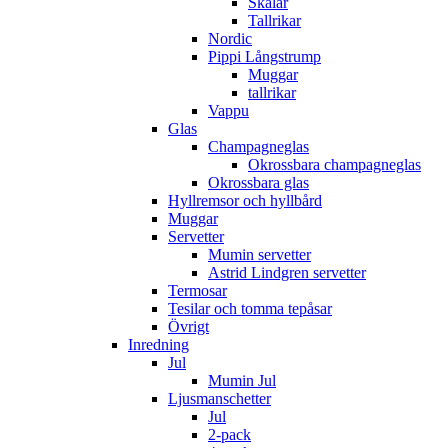
Skålar
Tallrikar
Nordic
Pippi Långstrump
Muggar
tallrikar
Vappu
Glas
Champagneglas
Okrossbara champagneglas
Okrossbara glas
Hyllremsor och hyllbård
Muggar
Servetter
Mumin servetter
Astrid Lindgren servetter
Termosar
Tesilar och tomma tepåsar
Övrigt
Inredning
Jul
Mumin Jul
Ljusmanschetter
Jul
2-pack