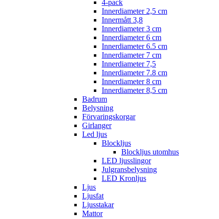
4-pack
Innerdiameter 2,5 cm
Innermått 3,8
Innerdiameter 3 cm
Innerdiameter 6 cm
Innerdiameter 6.5 cm
Innerdiameter 7 cm
Innerdiameter 7,5
Innerdiameter 7.8 cm
Innerdiameter 8 cm
Innerdiameter 8,5 cm
Badrum
Belysning
Förvaringskorgar
Girlanger
Led ljus
Blockljus
Blockljus utomhus
LED ljusslingor
Julgransbelysning
LED Kronljus
Ljus
Ljusfat
Ljusstakar
Mattor