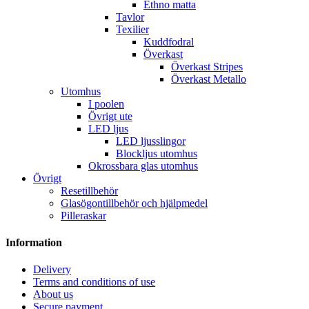
Ethno matta
Tavlor
Texilier
Kuddfodral
Överkast
Överkast Stripes
Överkast Metallo
Utomhus
I poolen
Övrigt ute
LED ljus
LED ljusslingor
Blockljus utomhus
Okrossbara glas utomhus
Övrigt
Resetillbehör
Glasögontillbehör och hjälpmedel
Pilleraskar
Information
Delivery
Terms and conditions of use
About us
Secure payment