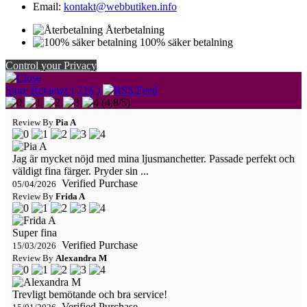
Email:
kontakt@webbutiken.info
Återbetalning
100% säker betalning
Control your Privacy
Store Reviews ( 216 )
(
4,8
/
5
)
Review By
Pia A
Jag är mycket nöjd med mina ljusmanchetter. Passade perfekt och
väldigt fina färger. Pryder sin ...
Verified Purchase
05/04/2026
Review By
Frida A
Super fina
Verified Purchase
15/03/2026
Review By
Alexandra M
Trevligt bemötande och bra service!
Verified Purchase