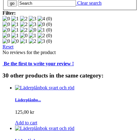
Clear search
Filter:
(0)
(0)
(0)
(0)
(0)
Reset
No reviews for the product
Be the first to write your review !
30 other products in the same category:
Läderplånbo...
125,00 kr
Add to cart