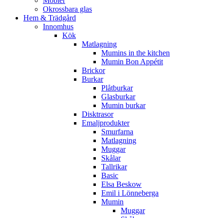
Möbler
Okrossbara glas
Hem & Trädgård
Innomhus
Kök
Matlagning
Mumins in the kitchen
Mumin Bon Appétit
Brickor
Burkar
Plåtburkar
Glasburkar
Mumin burkar
Disktrasor
Emaljprodukter
Smurfarna
Matlagning
Muggar
Skålar
Tallrikar
Basic
Elsa Beskow
Emil i Lönneberga
Mumin
Muggar