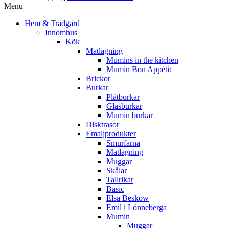
Menu
Hem & Trädgård
Innomhus
Kök
Matlagning
Mumins in the kitchen
Mumin Bon Appétit
Brickor
Burkar
Plåtburkar
Glasburkar
Mumin burkar
Disktrasor
Emaljprodukter
Smurfarna
Matlagning
Muggar
Skålar
Tallrikar
Basic
Elsa Beskow
Emil i Lönneberga
Mumin
Muggar