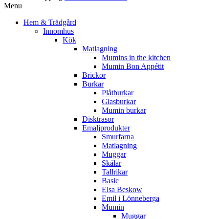
Menu
Hem & Trädgård
Innomhus
Kök
Matlagning
Mumins in the kitchen
Mumin Bon Appétit
Brickor
Burkar
Plåtburkar
Glasburkar
Mumin burkar
Disktrasor
Emaljprodukter
Smurfarna
Matlagning
Muggar
Skålar
Tallrikar
Basic
Elsa Beskow
Emil i Lönneberga
Mumin
Muggar