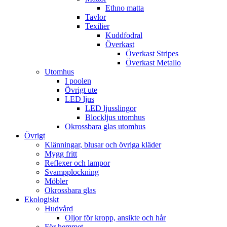
Ethno matta
Tavlor
Texilier
Kuddfodral
Överkast
Överkast Stripes
Överkast Metallo
Utomhus
I poolen
Övrigt ute
LED ljus
LED ljusslingor
Blockljus utomhus
Okrossbara glas utomhus
Övrigt
Klänningar, blusar och övriga kläder
Mygg fritt
Reflexer och lampor
Svampplockning
Möbler
Okrossbara glas
Ekologiskt
Hudvård
Oljor för kropp, ansikte och hår
För hemmet