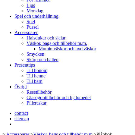
Ljus
Morsdag
Spel och underhållning
Spel
Pussel
Accessoarer
Halsdukar och sjalar
Väskor, bags och tillbehör m.m.
Mumin väskor och axelväskor
Smycken
Skärp och bälten
Presenttips
Till honom
Till henne
Till barn
Övrigt
Resetillbehör
Glasögontillbehör och hjälpmedel
Pilleraskar
contact
sitemap
>
Accessoarer
>
Väskor, bags och tillbehör m.m.
>
Plånbok