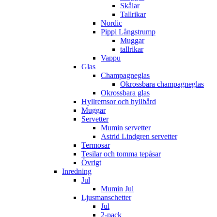
Skålar
Tallrikar
Nordic
Pippi Långstrump
Muggar
tallrikar
Vappu
Glas
Champagneglas
Okrossbara champagneglas
Okrossbara glas
Hyllremsor och hyllbård
Muggar
Servetter
Mumin servetter
Astrid Lindgren servetter
Termosar
Tesilar och tomma tepåsar
Övrigt
Inredning
Jul
Mumin Jul
Ljusmanschetter
Jul
2-pack