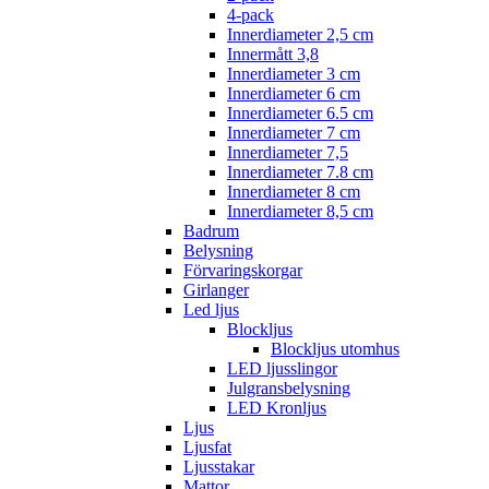
4-pack
Innerdiameter 2,5 cm
Innermått 3,8
Innerdiameter 3 cm
Innerdiameter 6 cm
Innerdiameter 6.5 cm
Innerdiameter 7 cm
Innerdiameter 7,5
Innerdiameter 7.8 cm
Innerdiameter 8 cm
Innerdiameter 8,5 cm
Badrum
Belysning
Förvaringskorgar
Girlanger
Led ljus
Blockljus
Blockljus utomhus
LED ljusslingor
Julgransbelysning
LED Kronljus
Ljus
Ljusfat
Ljusstakar
Mattor