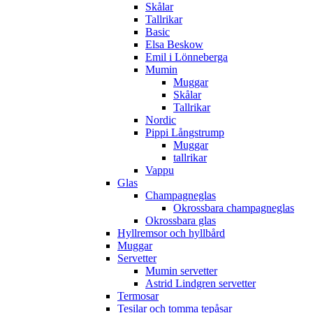
Skålar
Tallrikar
Basic
Elsa Beskow
Emil i Lönneberga
Mumin
Muggar
Skålar
Tallrikar
Nordic
Pippi Långstrump
Muggar
tallrikar
Vappu
Glas
Champagneglas
Okrossbara champagneglas
Okrossbara glas
Hyllremsor och hyllbård
Muggar
Servetter
Mumin servetter
Astrid Lindgren servetter
Termosar
Tesilar och tomma tepåsar