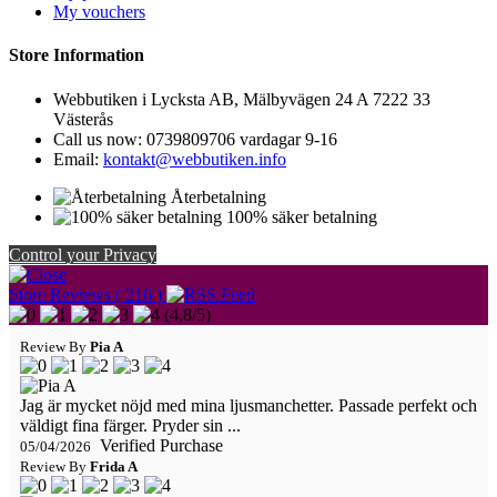
My vouchers
Store Information
Webbutiken i Lycksta AB, Mälbyvägen 24 A 7222 33
Västerås
Call us now:
0739809706 vardagar 9-16
Email:
kontakt@webbutiken.info
Återbetalning
100% säker betalning
Control your Privacy
Store Reviews ( 216 )
(
4,8
/
5
)
Review By
Pia A
Jag är mycket nöjd med mina ljusmanchetter. Passade perfekt och
väldigt fina färger. Pryder sin ...
Verified Purchase
05/04/2026
Review By
Frida A