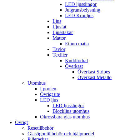
LED ljusslingor
Julgransbelysning
LED Kronljus
Ljus
Ljusfat
Ljusstakar
Mattor
Ethno matta
Tavlor
Texilier
Kuddfodral
Överkast
Överkast Stripes
Överkast Metallo
Utomhus
I poolen
Övrigt ute
LED ljus
LED ljusslingor
Blockljus utomhus
Okrossbara glas utomhus
Övrigt
Resetillbehör
Glasögontillbehör och hjälpmedel
Pilleraskar