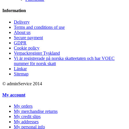
Information
Delivery
Terms and conditions of use
About us
Secure payment
GDPR
Cookie policy
Verpackregister Tyskland
Vi är registrerade på norska skatteetaten och har VOEC
nummer för norsk skatt
Länkar
Sitemap
© adminService 2014
My account
My orders
My merchandise returns
My credit slips
My addresses
My personal info