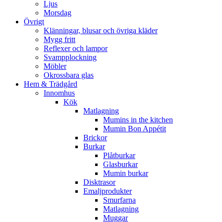
Ljus
Morsdag
Övrigt
Klänningar, blusar och övriga kläder
Mygg fritt
Reflexer och lampor
Svampplockning
Möbler
Okrossbara glas
Hem & Trädgård
Innomhus
Kök
Matlagning
Mumins in the kitchen
Mumin Bon Appétit
Brickor
Burkar
Plåtburkar
Glasburkar
Mumin burkar
Disktrasor
Emaljprodukter
Smurfarna
Matlagning
Muggar