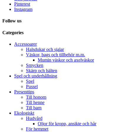
Pinterest
Instagram
Follow us
Categories
Accessoarer
Halsdukar och sjalar
Väskor, bags och tillbehör m.m.
Mumin väskor och axelväskor
Smycken
Skärp och bälten
Spel och underhållning
Spel
Pussel
Presenttips
Till honom
Till henne
Till barn
Ekologiskt
Hudvård
Oljor för kropp, ansikte och hår
För hemmet