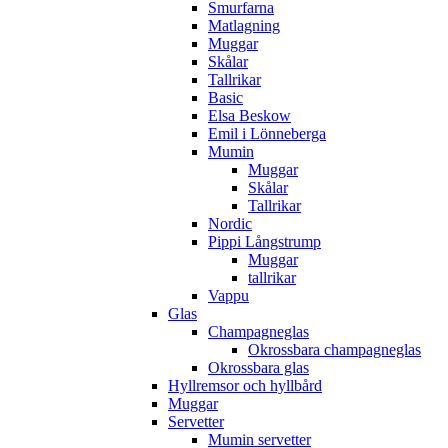
Smurfarna
Matlagning
Muggar
Skålar
Tallrikar
Basic
Elsa Beskow
Emil i Lönneberga
Mumin
Muggar
Skålar
Tallrikar
Nordic
Pippi Långstrump
Muggar
tallrikar
Vappu
Glas
Champagneglas
Okrossbara champagneglas
Okrossbara glas
Hyllremsor och hyllbård
Muggar
Servetter
Mumin servetter