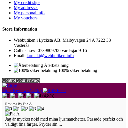
My credit slips
My addresses
My personal info
My vouchers
Store Information
Webbutiken i Lycksta AB, Mälbyvägen 24 A 7222 33
Västerås
Call us now:
0739809706 vardagar 9-16
Email:
kontakt@webbutiken.info
Återbetalning
100% säker betalning
Control your Privacy
Store Reviews ( 216 )
(
4,8
/
5
)
Review By
Pia A
Jag är mycket nöjd med mina ljusmanchetter. Passade perfekt och
väldigt fina färger. Pryder sin ...