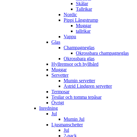
Skålar
Tallrikar
Nordic
Pippi Långstrump
Muggar
tallrikar
Vappu
Glas
Champagneglas
Okrossbara champagneglas
Okrossbara glas
Hyllremsor och hyllbård
Muggar
Servetter
Mumin servetter
Astrid Lindgren servetter
Termosar
Tesilar och tomma tepåsar
Övrigt
Inredning
Jul
Mumin Jul
Ljusmanschetter
Jul
2-pack