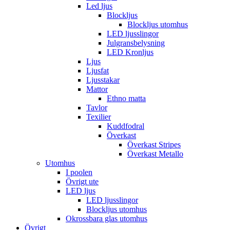
Led ljus
Blockljus
Blockljus utomhus
LED ljusslingor
Julgransbelysning
LED Kronljus
Ljus
Ljusfat
Ljusstakar
Mattor
Ethno matta
Tavlor
Texilier
Kuddfodral
Överkast
Överkast Stripes
Överkast Metallo
Utomhus
I poolen
Övrigt ute
LED ljus
LED ljusslingor
Blockljus utomhus
Okrossbara glas utomhus
Övrigt