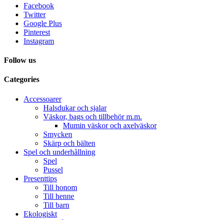
Facebook
Twitter
Google Plus
Pinterest
Instagram
Follow us
Categories
Accessoarer
Halsdukar och sjalar
Väskor, bags och tillbehör m.m.
Mumin väskor och axelväskor
Smycken
Skärp och bälten
Spel och underhållning
Spel
Pussel
Presenttips
Till honom
Till henne
Till barn
Ekologiskt