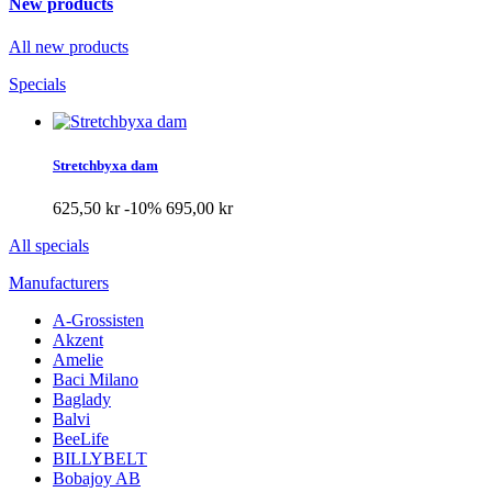
New products
All new products
Specials
Stretchbyxa dam
625,50 kr
-10%
695,00 kr
All specials
Manufacturers
A-Grossisten
Akzent
Amelie
Baci Milano
Baglady
Balvi
BeeLife
BILLYBELT
Bobajoy AB