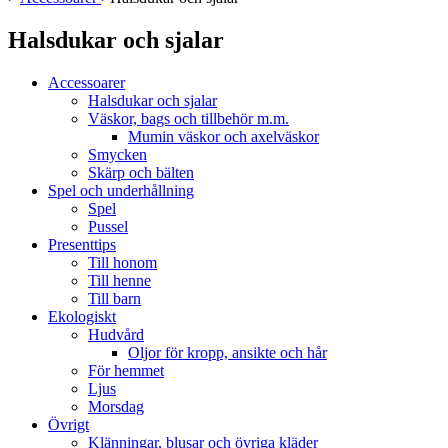
Halsdukar och sjalar
Accessoarer
Halsdukar och sjalar
Väskor, bags och tillbehör m.m.
Mumin väskor och axelväskor
Smycken
Skärp och bälten
Spel och underhållning
Spel
Pussel
Presenttips
Till honom
Till henne
Till barn
Ekologiskt
Hudvård
Oljor för kropp, ansikte och hår
För hemmet
Ljus
Morsdag
Övrigt
Klänningar, blusar och övriga kläder