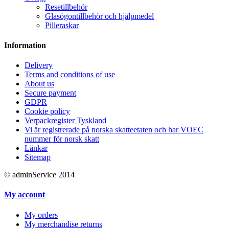
Resetillbehör
Glasögontillbehör och hjälpmedel
Pilleraskar
Information
Delivery
Terms and conditions of use
About us
Secure payment
GDPR
Cookie policy
Verpackregister Tyskland
Vi är registrerade på norska skatteetaten och har VOEC
nummer för norsk skatt
Länkar
Sitemap
© adminService 2014
My account
My orders
My merchandise returns