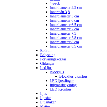
4-pack
Innerdiameter 2,5 cm
Innermått 3,8
Innerdiameter 3 cm
Innerdiameter 6 cm
Innerdiameter 6.5 cm
Innerdiameter 7 cm
Innerdiameter 7,5
Innerdiameter 7.8 cm
Innerdiameter 8 cm
Innerdiameter 8,5 cm
Badrum
Belysning
Förvaringskorgar
Girlanger
Led ljus
Blockljus
Blockljus utomhus
LED ljusslingor
Julgransbelysning
LED Kronljus
Ljus
Ljusfat
Ljusstakar
Mattor