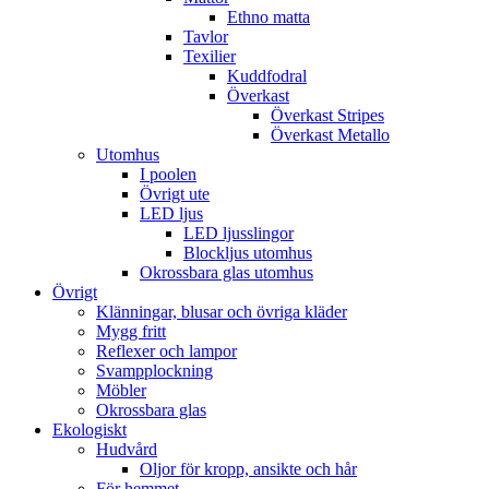
Ethno matta
Tavlor
Texilier
Kuddfodral
Överkast
Överkast Stripes
Överkast Metallo
Utomhus
I poolen
Övrigt ute
LED ljus
LED ljusslingor
Blockljus utomhus
Okrossbara glas utomhus
Övrigt
Klänningar, blusar och övriga kläder
Mygg fritt
Reflexer och lampor
Svampplockning
Möbler
Okrossbara glas
Ekologiskt
Hudvård
Oljor för kropp, ansikte och hår
För hemmet