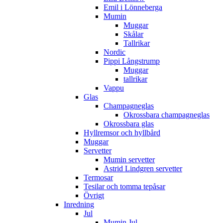
Emil i Lönneberga
Mumin
Muggar
Skålar
Tallrikar
Nordic
Pippi Långstrump
Muggar
tallrikar
Vappu
Glas
Champagneglas
Okrossbara champagneglas
Okrossbara glas
Hyllremsor och hyllbård
Muggar
Servetter
Mumin servetter
Astrid Lindgren servetter
Termosar
Tesilar och tomma tepåsar
Övrigt
Inredning
Jul
Mumin Jul