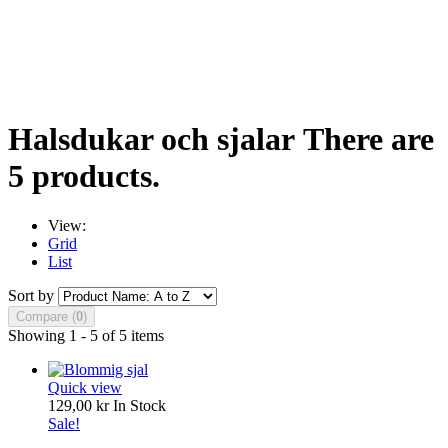
Halsdukar och sjalar
There are
5 products.
View:
Grid
List
Sort by
Compare (
0
)
Showing 1 - 5 of 5 items
Quick view
129,00 kr
In Stock
Sale!