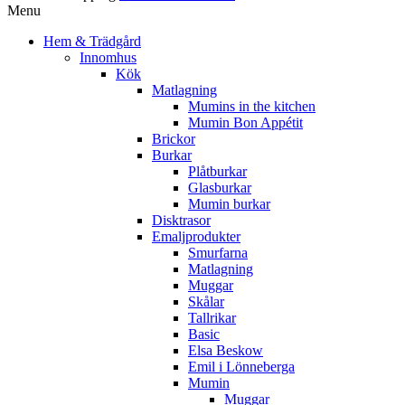
Menu
Hem & Trädgård
Innomhus
Kök
Matlagning
Mumins in the kitchen
Mumin Bon Appétit
Brickor
Burkar
Plåtburkar
Glasburkar
Mumin burkar
Disktrasor
Emaljprodukter
Smurfarna
Matlagning
Muggar
Skålar
Tallrikar
Basic
Elsa Beskow
Emil i Lönneberga
Mumin
Muggar