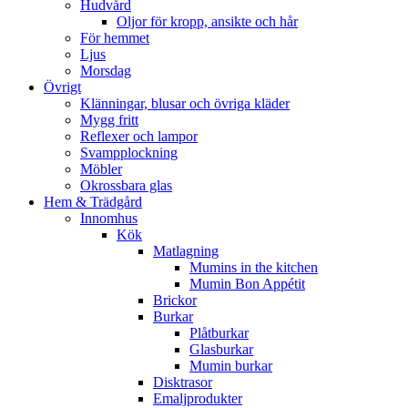
Hudvård
Oljor för kropp, ansikte och hår
För hemmet
Ljus
Morsdag
Övrigt
Klänningar, blusar och övriga kläder
Mygg fritt
Reflexer och lampor
Svampplockning
Möbler
Okrossbara glas
Hem & Trädgård
Innomhus
Kök
Matlagning
Mumins in the kitchen
Mumin Bon Appétit
Brickor
Burkar
Plåtburkar
Glasburkar
Mumin burkar
Disktrasor
Emaljprodukter