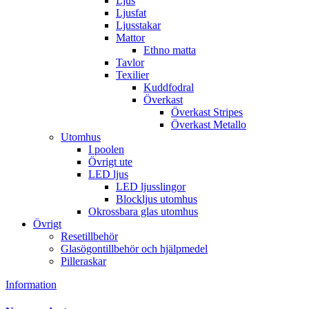
Ljus
Ljusfat
Ljusstakar
Mattor
Ethno matta
Tavlor
Texilier
Kuddfodral
Överkast
Överkast Stripes
Överkast Metallo
Utomhus
I poolen
Övrigt ute
LED ljus
LED ljusslingor
Blockljus utomhus
Okrossbara glas utomhus
Övrigt
Resetillbehör
Glasögontillbehör och hjälpmedel
Pilleraskar
Information