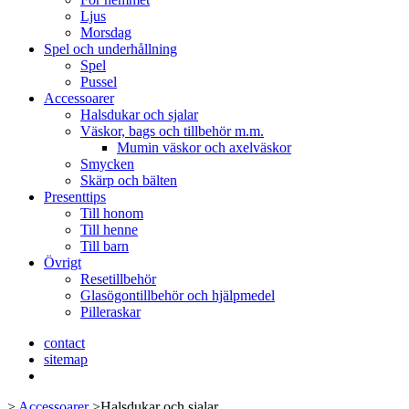
Ljus
Morsdag
Spel och underhållning
Spel
Pussel
Accessoarer
Halsdukar och sjalar
Väskor, bags och tillbehör m.m.
Mumin väskor och axelväskor
Smycken
Skärp och bälten
Presenttips
Till honom
Till henne
Till barn
Övrigt
Resetillbehör
Glasögontillbehör och hjälpmedel
Pilleraskar
contact
sitemap
>
Accessoarer
>
Halsdukar och sjalar