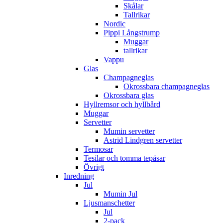
Skålar
Tallrikar
Nordic
Pippi Långstrump
Muggar
tallrikar
Vappu
Glas
Champagneglas
Okrossbara champagneglas
Okrossbara glas
Hyllremsor och hyllbård
Muggar
Servetter
Mumin servetter
Astrid Lindgren servetter
Termosar
Tesilar och tomma tepåsar
Övrigt
Inredning
Jul
Mumin Jul
Ljusmanschetter
Jul
2-pack