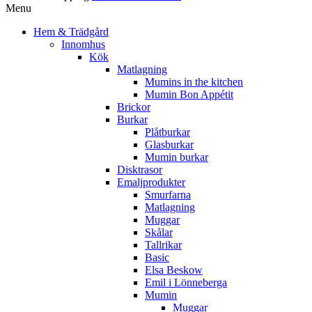
Menu
Hem & Trädgård
Innomhus
Kök
Matlagning
Mumins in the kitchen
Mumin Bon Appétit
Brickor
Burkar
Plåtburkar
Glasburkar
Mumin burkar
Disktrasor
Emaljprodukter
Smurfarna
Matlagning
Muggar
Skålar
Tallrikar
Basic
Elsa Beskow
Emil i Lönneberga
Mumin
Muggar