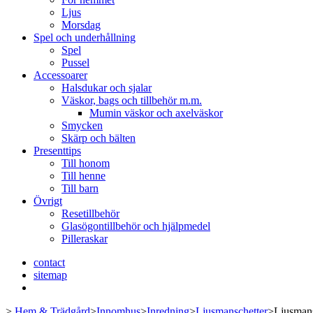
Ljus
Morsdag
Spel och underhållning
Spel
Pussel
Accessoarer
Halsdukar och sjalar
Väskor, bags och tillbehör m.m.
Mumin väskor och axelväskor
Smycken
Skärp och bälten
Presenttips
Till honom
Till henne
Till barn
Övrigt
Resetillbehör
Glasögontillbehör och hjälpmedel
Pilleraskar
contact
sitemap
>
Hem & Trädgård
>
Innomhus
>
Inredning
>
Ljusmanschetter
>
Ljusmans