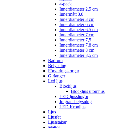
4-pack
Innerdiameter 2,5 cm
Innermått 3,8
Innerdiameter 3 cm
Innerdiameter 6 cm
Innerdiameter 6.5 cm
Innerdiameter 7 cm
Innerdiameter 7,5
Innerdiameter 7.8 cm
Innerdiameter 8 cm
Innerdiameter 8,5 cm
Badrum
Belysning
Förvaringskorgar
Girlanger
Led ljus
Blockljus
Blockljus utomhus
LED ljusslingor
Julgransbelysning
LED Kronljus
Ljus
Ljusfat
Ljusstakar
Mattor