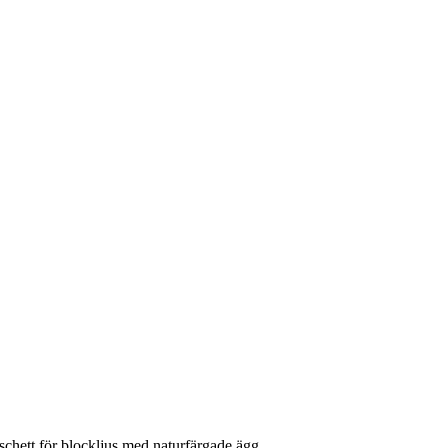
chett för blockljus med naturfärgade ägg