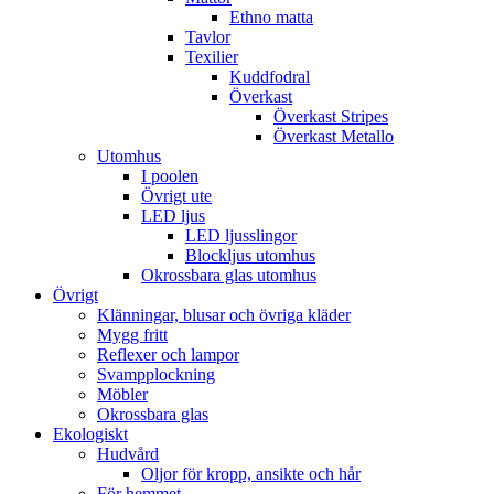
Ethno matta
Tavlor
Texilier
Kuddfodral
Överkast
Överkast Stripes
Överkast Metallo
Utomhus
I poolen
Övrigt ute
LED ljus
LED ljusslingor
Blockljus utomhus
Okrossbara glas utomhus
Övrigt
Klänningar, blusar och övriga kläder
Mygg fritt
Reflexer och lampor
Svampplockning
Möbler
Okrossbara glas
Ekologiskt
Hudvård
Oljor för kropp, ansikte och hår
För hemmet