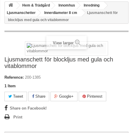
Hem & Trädgård
Innomhus
Inredning
Ljusmanschetter
Innerdiameter 8 cm
Ljusmanschett för
blockljus med gula och vitablommor
View larger
Ljusmanschett för blockljus med gula och
vitablommor
Reference:
200-1385
1
Item
Tweet
Share
Google+
Pinterest
Share on Facebook!
Print