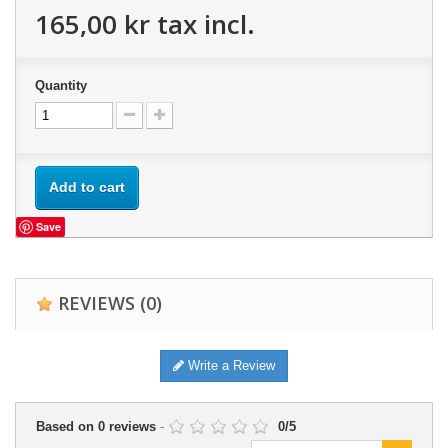
165,00 kr
tax incl.
Quantity
Add to cart
Save
REVIEWS
(0)
Write a Review
Based on
0
reviews
-
0
/
5