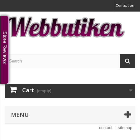
Contact us
Store Reviews
Cart
(empty)
MENU
contact
sitemap