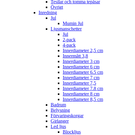
Tesilar och tomma tepåsar
Övrigt
Inredning
Jul
Mumin Jul
Ljusmanschetter
Jul
2-pack
4-pack
Innerdiameter 2,5 cm
Innermått 3,8
Innerdiameter 3 cm
Innerdiameter 6 cm
Innerdiameter 6.5 cm
Innerdiameter 7 cm
Innerdiameter 7,5
Innerdiameter 7.8 cm
Innerdiameter 8 cm
Innerdiameter 8,5 cm
Badrum
Belysning
Förvaringskorgar
Girlanger
Led ljus
Blockljus