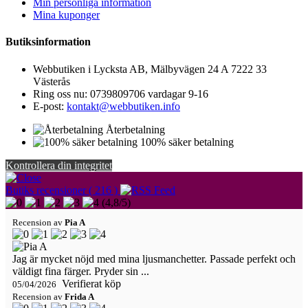
Min personliga information
Mina kuponger
Butiksinformation
Webbutiken i Lycksta AB, Mälbyvägen 24 A 7222 33
Västerås
Ring oss nu:
0739809706 vardagar 9-16
E-post:
kontakt@webbutiken.info
Återbetalning
100% säker betalning
Kontrollera din integritet
Butiks recensioner ( 216 )
(
4,8
/
5
)
Recension av
Pia A
Jag är mycket nöjd med mina ljusmanchetter. Passade perfekt och
väldigt fina färger. Pryder sin ...
Verifierat köp
05/04/2026
Recension av
Frida A