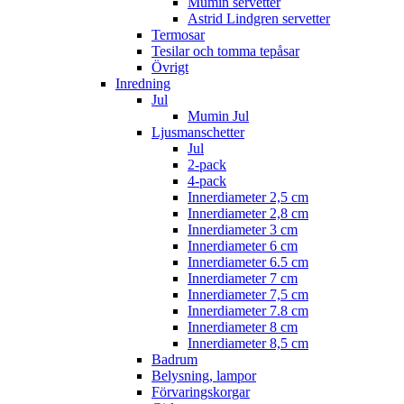
Mumin servetter
Astrid Lindgren servetter
Termosar
Tesilar och tomma tepåsar
Övrigt
Inredning
Jul
Mumin Jul
Ljusmanschetter
Jul
2-pack
4-pack
Innerdiameter 2,5 cm
Innerdiameter 2,8 cm
Innerdiameter 3 cm
Innerdiameter 6 cm
Innerdiameter 6.5 cm
Innerdiameter 7 cm
Innerdiameter 7,5 cm
Innerdiameter 7.8 cm
Innerdiameter 8 cm
Innerdiameter 8,5 cm
Badrum
Belysning, lampor
Förvaringskorgar