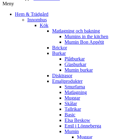
Meny
Hem & Trädgård
Innomhus
Kök
Matlagning och bakning
Mumins in the kitchen
Mumin Bon Appétit
Brickor
Burkar
Plåtburkar
Glasburkar
Mumin burkar
Disktrasor
Emaljprodukter
Smurfarna
Matlagning
Muggar
Skålar
Tallrikar
Basic
Elsa Beskow
Emil i Lönneberga
Mumin
Muggar