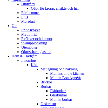
Hudvård
Oljor för kropp, ansikte och hår
För hemmet
Ljus
Morsdag
Ute
Fritidskbyxa
Mygg fritt
Reflexer och lampor
Svampplockning
Utemöbler
Okrossbara glas ute
Hem & Trädgård
Innomhus
Kök
Matlagning och bakning
Mumins in the kitchen
Mumin Bon Appétit
Brickor
Burkar
Plåtburkar
Glasburkar
Mumin burkar
Disktrasor