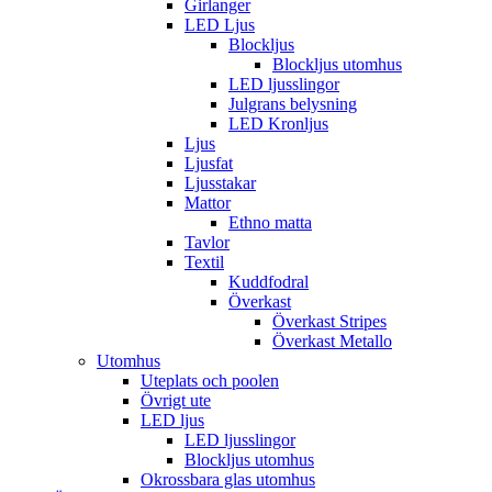
Girlanger
LED Ljus
Blockljus
Blockljus utomhus
LED ljusslingor
Julgrans belysning
LED Kronljus
Ljus
Ljusfat
Ljusstakar
Mattor
Ethno matta
Tavlor
Textil
Kuddfodral
Överkast
Överkast Stripes
Överkast Metallo
Utomhus
Uteplats och poolen
Övrigt ute
LED ljus
LED ljusslingor
Blockljus utomhus
Okrossbara glas utomhus