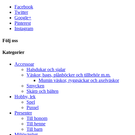
Facebook
Twitter
Google+
Pinterest
Instagram
Följ oss
Kategorier
Accessoar
Halsdukar och sjalar
Väskor, bags, plånböcker och tillbehör m.m.
Mumin väskor, ryggsäckar och axelväskor
Smycken
Skärp och bälten
Hobby, lek
Spel
Pussel
Presenter
Till honom
Till henne
Till barn
Miljövänligt