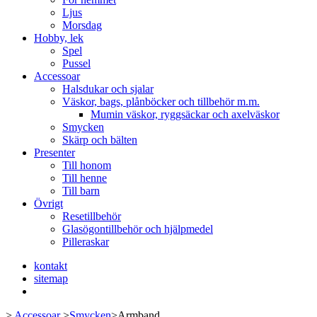
Ljus
Morsdag
Hobby, lek
Spel
Pussel
Accessoar
Halsdukar och sjalar
Väskor, bags, plånböcker och tillbehör m.m.
Mumin väskor, ryggsäckar och axelväskor
Smycken
Skärp och bälten
Presenter
Till honom
Till henne
Till barn
Övrigt
Resetillbehör
Glasögontillbehör och hjälpmedel
Pilleraskar
kontakt
sitemap
>
Accessoar
>
Smycken
>
Armband