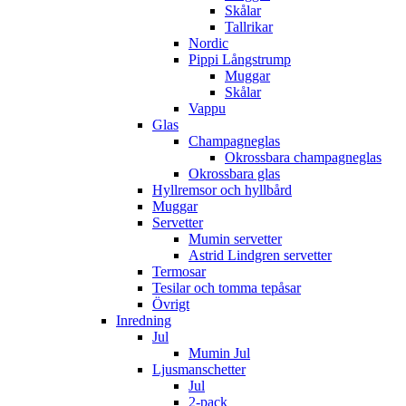
Skålar
Tallrikar
Nordic
Pippi Långstrump
Muggar
Skålar
Vappu
Glas
Champagneglas
Okrossbara champagneglas
Okrossbara glas
Hyllremsor och hyllbård
Muggar
Servetter
Mumin servetter
Astrid Lindgren servetter
Termosar
Tesilar och tomma tepåsar
Övrigt
Inredning
Jul
Mumin Jul
Ljusmanschetter
Jul
2-pack