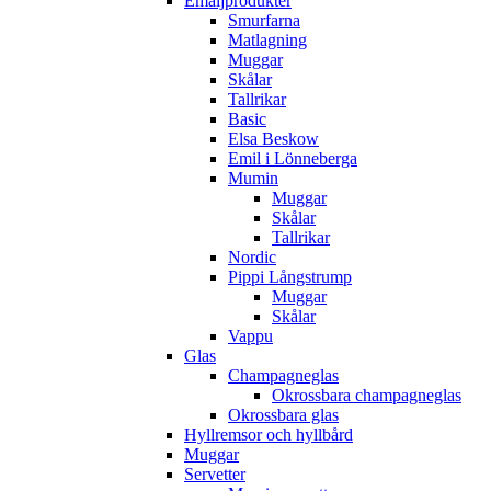
Emaljprodukter
Smurfarna
Matlagning
Muggar
Skålar
Tallrikar
Basic
Elsa Beskow
Emil i Lönneberga
Mumin
Muggar
Skålar
Tallrikar
Nordic
Pippi Långstrump
Muggar
Skålar
Vappu
Glas
Champagneglas
Okrossbara champagneglas
Okrossbara glas
Hyllremsor och hyllbård
Muggar
Servetter