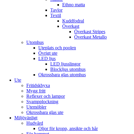
Ethno matta
Tavlor
Textil
Kuddfodral
Överkast
Överkast Stripes
Överkast Metallo
Utomhus
Uteplats och poolen
Övrigt ute
LED ljus
LED ljusslingor
Blockljus utomhus
Okrossbara glas utomhus
Ute
Fritidskbyxa
Mygg fritt
Reflexer och lampor
Svampplockning
Utemöbler
Okrossbara glas ute
Miljövänligt
Hudvård
Oljor för kropp, ansikte och hår
För hemmet